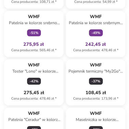
Cena producenta
:
108,71 zł
*
Cena producenta
:
54,99 zł
*
Tylko z
family
Tylko z
family
WMF
WMF
Patelnia w kolorze srebrno-
Patelnia w kolorze srebrnym -
czarnym - Ø 32 cm
Ø 28 cm
-
51
%
-
49
%
275,95 zł
242,45 zł
Cena producenta
:
565,46 zł
*
Cena producenta
:
478,46 zł
*
WMF
WMF
Toster "Lono" w kolorze
Pojemnik termiczny "My2Go" -
srebrno-czarnym
wys. 14,5 x Ø 9,5 cm
-
42
%
-
37
%
275,45 zł
108,45 zł
Cena producenta
:
478,46 zł
*
Cena producenta
:
173,96 zł
*
WMF
WMF
Patelnia "Ceradur" w kolorze
Maselniczka w kolorze
srebrnym - Ø 28 cm
srebrnym - (S)22 x (W)11 x