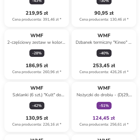
-
43
%
-
30
%
(G)5 cm
219,95 zł
90,95 zł
Cena producenta
:
391,46 zł
*
Cena producenta
:
130,46 zł
*
Produkt zarezerwowany
WMF
WMF
2-częściowy zestaw w kolorze
Dzbanek termiczny "Kineo" w
biało-srebrnym do mleka i
kolorze antracytowym - 1 l
-
28
%
-
40
%
cukru
186,95 zł
253,45 zł
Cena producenta
:
260,96 zł
*
Cena producenta
:
426,26 zł
*
Tylko z
family
WMF
WMF
Szklanki (6 szt.) "Kult" do
Nożyczki do drobiu - (D)29,5
cappuccino - 250 ml
cm
-
42
%
-
51
%
130,95 zł
124,45 zł
Cena producenta
:
226,16 zł
*
Cena producenta
:
256,61 zł
*
Produkt zarezerwowany