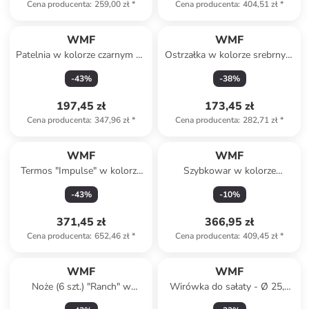
Cena producenta
:
259,00 zł
*
Cena producenta
:
404,51 zł
*
WMF
WMF
Patelnia w kolorze czarnym do
Ostrzałka w kolorze srebrnym
duszenia - Ø 28 cm
- 22,5 x 9,5 x 6,5 cm
-
43
%
-
38
%
197,45 zł
173,45 zł
Cena producenta
:
347,96 zł
*
Cena producenta
:
282,71 zł
*
WMF
WMF
Termos "Impulse" w kolorze
Szybkowar w kolorze
miedzianym - 1 l
srebrno-czarnym do ryżu
-
43
%
-
10
%
371,45 zł
366,95 zł
Cena producenta
:
652,46 zł
*
Cena producenta
:
409,45 zł
*
WMF
WMF
Noże (6 szt.) "Ranch" w
Wirówka do sałaty - Ø 25,4
kolorze jasnobrązowym do
cm