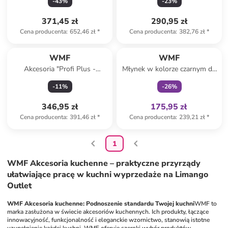
-
43
%
-
23
%
steków - dł. 24 cm
371,45 zł
290,95 zł
Cena producenta
:
652,46 zł
*
Cena producenta
:
382,76 zł
*
Tylko z
family
WMF
WMF
Akcesoria "Profi Plus -
Młynek w kolorze czarnym do
krajalnica do tagliatelle" do
przypraw - wys. 42,3 x Ø 8,2
-
11
%
-
26
%
robota kuchennego
cm
346,95 zł
175,95 zł
Cena producenta
:
391,46 zł
*
Cena producenta
:
239,21 zł
*
1
WMF Akcesoria kuchenne – praktyczne przyrządy
ułatwiające pracę w kuchni wyprzedaże na Limango
Outlet
WMF Akcesoria kuchenne: Podnoszenie standardu Twojej kuchni
WMF to 
marka zasłużona w świecie akcesoriów kuchennych. Ich produkty, łączące 
innowacyjność, funkcjonalność i eleganckie wzornictwo, stanowią istotne 