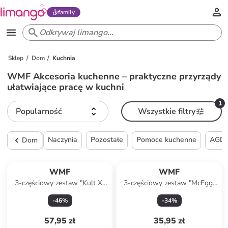
family
Sklep
Dom
Kuchnia
WMF Akcesoria kuchenne – praktyczne przyrządy
ułatwiające pracę w kuchni
1
Popularność
Wszystkie filtry
Naczynia
Pozostałe
Pomoce kuchenne
AGD
Dom
Produkt zarezerwowany
WMF
WMF
3-częściowy zestaw "Kult X"
3-częściowy zestaw "McEgg"
w kolorze czarnym
w kolorze różowym na jajko
-
46
%
-
34
%
57,95 zł
35,95 zł