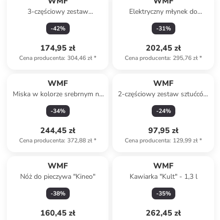
WMF
WMF
3-częściowy zestaw
Elektryczny młynek do
barmański - shaker, tłuczek,
przypraw - wys. 21 x Ø 5 cm
-
42
%
-
31
%
szczypce
174,95 zł
202,45 zł
Cena producenta
:
304,46 zł
*
Cena producenta
:
295,76 zł
*
WMF
WMF
Miska w kolorze srebrnym na
2-częściowy zestaw sztućców
owoce - wys. 26 x Ø 19 cm
"Nuova" w kolorze srebrnym
-
34
%
-
24
%
do sera
244,45 zł
97,95 zł
Cena producenta
:
372,88 zł
*
Cena producenta
:
129,99 zł
*
WMF
WMF
Nóż do pieczywa "Kineo"
Kawiarka "Kult" - 1,3 l
-
38
%
-
35
%
160,45 zł
262,45 zł