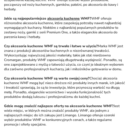
uzupełnienie każdej kuchni. WMF oferuje szeroki wybór produktów, 
począwszy od noży kuchennych, garnków, patelni, po akcesoria do kawy i 
herbaty.
Jakie są najpopularniejsze 
akcesoria kuchenne
 WMF?
WMF oferuje 
różnorodne akcesoria kuchenne, które zaspokoją potrzeby nawet najbardziej 
wymagających kucharzy. Niektóre z najbardziej popularnych produktów to 
zestawy noży, garnki z serii Premium One, a także eleganckie akcesoria do 
parzenia kawy i herbaty.
Czy akcesoria kuchenne WMF są trwałe i łatwe w użyciu?
Marka WMF jest 
znana z produkcji akcesoriów kuchennych o niezrównanej trwałości. 
Wykorzystując najwyższej jakości materiały, takie jak stal nierdzewna 
Cromargan, produkty WMF zapewniają długotrwałą wydajność. Ponadto, są 
one zaprojektowane z myślą o łatwości użycia, co czyni je idealnym wyborem 
dla zarówno profesjonalnych kucharzy, jak i miłośników gotowania w domu.
Czy akcesoria kuchenne WMF są warte swojej ceny?
Chociaż akcesoria 
kuchenne WMF mogą być nieco droższe niż produkty innych marek, ich jakość 
i trwałość sprawiają, że są to inwestycje, które przynoszą wartość na długą 
metę. Ponadto, eleganckie wzornictwo i wysoka funkcjonalność tych 
produktów dodają luksusu i profesjonalizmu do każdej kuchni.
Gdzie mogę znaleźć najlepsze oferty na akcesoria kuchenne WMF?
Jest 
wiele miejsc, w których można znaleźć produkty WMF, ale jednym z 
najlepszych miejsc do ich zakupu jest Limango. Limango oferuje szeroki 
wybór produktów WMF w konkurencyjnych cenach, a także regularne 
promocje i oferty specjalne.