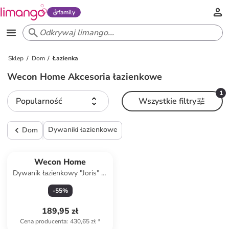
family
Sklep
Dom
Łazienka
Wecon Home Akcesoria łazienkowe
1
Popularność
Wszystkie filtry
Dywaniki łazienkowe
Dom
Wecon Home
Dywanik łazienkowy "Joris" w
kolorze jasnoszarym
-
55
%
189,95 zł
Cena producenta
:
430,65 zł
*