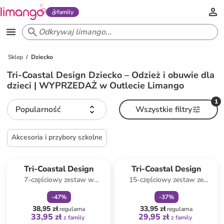
family
Sklep
Dziecko
Tri-Coastal Design Dziecko – Odzież i obuwie dla
dzieci | WYPRZEDAŻ w Outlecie Limango
1
Popularność
Wszystkie filtry
Akcesoria i przybory szkolne
zniżka
family
zniżka
family
Tri-Coastal Design
Tri-Coastal Design
7-częściowy zestaw w
15-częściowy zestaw ze
różnych kolorach
wzorem
-
47
%
-
37
%
38,95 zł
33,95 zł
regularna
regularna
33,95 zł
29,95 zł
z family
z family