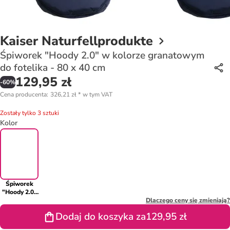
Kaiser Naturfellprodukte
Śpiworek "Hoody 2.0" w kolorze granatowym
do fotelika - 80 x 40 cm
129,95 zł
-
60
%
Cena producenta
:
326,21 zł
*
w tym VAT
Zostały tylko 3 sztuki
Kolor
Śpiworek
"Hoody 2.0"
w kolorze
Dlaczego ceny się zmieniają?
granatowym
Dodaj do koszyka za
129,95 zł
do fotelika -
80 x 40 cm