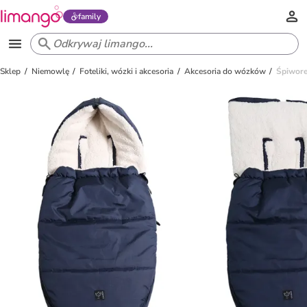
family
Sklep
Niemowlę
Foteliki, wózki i akcesoria
Akcesoria do wózków
Śpiwore