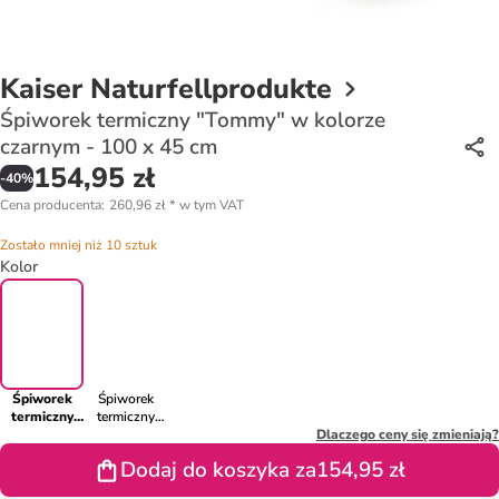
Kaiser Naturfellprodukte
Śpiworek termiczny "Tommy" w kolorze
czarnym - 100 x 45 cm
154,95 zł
-
40
%
Cena producenta
:
260,96 zł
*
w tym VAT
Zostało mniej niż 10 sztuk
Kolor
Śpiworek
Śpiworek
termiczny
termiczny
"Tommy" w
"Tommy" w
Dlaczego ceny się zmieniają?
kolorze
kolorze
Dodaj do koszyka za
154,95 zł
czarnym -
czerwonym -
100 x 45 cm
100 x 45 cm