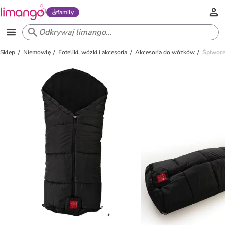
family
Sklep
Niemowlę
Foteliki, wózki i akcesoria
Akcesoria do wózków
Śpiwore