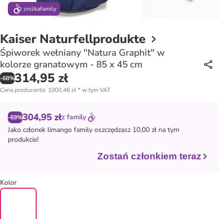
zniżka
family
Kaiser Naturfellprodukte
Śpiworek wełniany "Natura Graphit" w
kolorze granatowym - 85 x 45 cm
314,95 zł
-
68
%
Cena producenta
:
1000,46 zł
*
w tym VAT
304,95 zł
z
family
-69%
Jako członek
limango family
oszczędzasz 10,00 zł na tym
produkcie!
Zostań członkiem teraz
Kolor