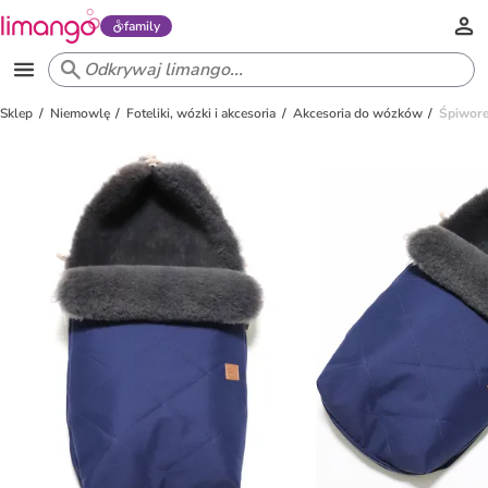
family
Sklep
Niemowlę
Foteliki, wózki i akcesoria
Akcesoria do wózków
Śpiwore