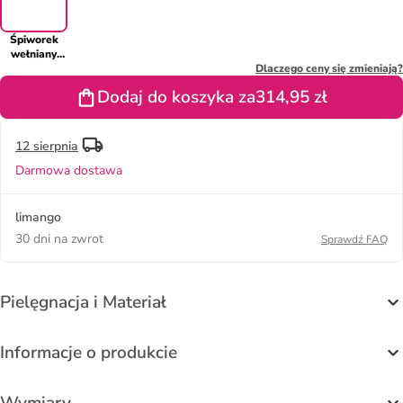
Śpiworek
wełniany
"Natura
Dlaczego ceny się zmieniają?
Graphit" w
Dodaj do koszyka za
314,95 zł
kolorze
granatowym
- 85 x 45 cm
12 sierpnia
Darmowa dostawa
limango
30 dni na zwrot
Sprawdź FAQ
Pielęgnacja i Materiał
Informacje o produkcie
Wymiary