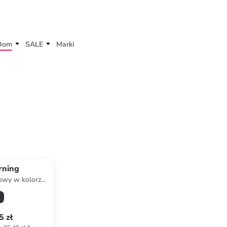
Dom
SALE
Marki
rning
owy w kolorze
materac
5 zł