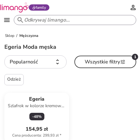
family
Sklep
Mężczyzna
Egeria Moda męska
1
Popularność
Wszystkie filtry
Odzież
Egeria
Szlafrok w kolorze kremowo-
niebieskim
-
48
%
154,95 zł
Cena producenta
:
299,93 zł
*