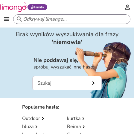
family
Brak wyników wyszukiwania dla frazy
'
niemowle
'
Nie poddawaj się,
spróbuj wyszukać inne hasło
Popularne hasła
:
Outdoor
kurtka
bluza
Reima