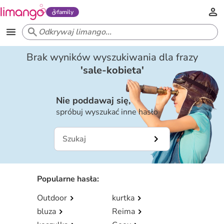
family
Brak wyników wyszukiwania dla frazy
'
sale-kobieta
'
Nie poddawaj się,
spróbuj wyszukać inne hasło
Popularne hasła
:
Outdoor
kurtka
bluza
Reima