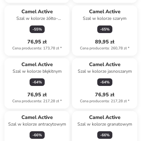
Camel Active
Camel Active
Szal w kolorze żółto-
Szal w kolorze szarym
oliwkowym
-
55
%
-
65
%
76,95 zł
89,95 zł
Cena producenta
:
173,78 zł
*
Cena producenta
:
260,78 zł
*
Camel Active
Camel Active
Szal w kolorze błękitnym
Szal w kolorze jasnoszarym
-
64
%
-
64
%
76,95 zł
76,95 zł
Cena producenta
:
217,28 zł
*
Cena producenta
:
217,28 zł
*
Camel Active
Camel Active
Szal w kolorze antracytowym
Szal w kolorze granatowym
-
66
%
-
66
%