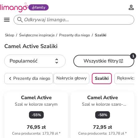
family
Sklep
Świąteczne inspiracje
Prezenty dla niego
Szaliki
Camel Active Szaliki
1
Popularność
Wszystkie filtry
Nakrycia głowy
Rękawiczk
Prezenty dla niego
Szaliki
Camel Active
Camel Active
Szal w kolorze szarym
Szal w kolorze szaro-
kremowo-czerwonym
-
55
%
-
58
%
76,95 zł
72,95 zł
Cena producenta
:
173,78 zł
*
Cena producenta
:
173,78 zł
*