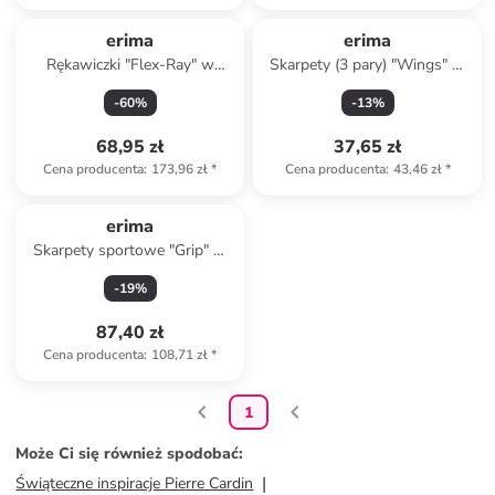
erima
erima
Rękawiczki "Flex-Ray" w
Skarpety (3 pary) "Wings" w
kolorze żółto-szaro-czarnym
kolorze czarnym
-
60
%
-
13
%
68,95 zł
37,65 zł
Cena producenta
:
173,96 zł
*
Cena producenta
:
43,46 zł
*
erima
Skarpety sportowe "Grip" w
kolorze czarnym
-
19
%
87,40 zł
Cena producenta
:
108,71 zł
*
1
Może Ci się również spodobać
:
Świąteczne inspiracje Pierre Cardin