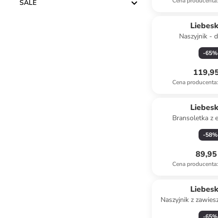
Cena producenta
:
SALE
Liebes
Naszyjnik - d
-
65
%
119,95
Cena producenta
:
Liebes
Bransoletka z
ozdob
-
58
%
89,95 
Cena producenta
:
Liebes
Naszyjnik z zawiesz
-
65
%