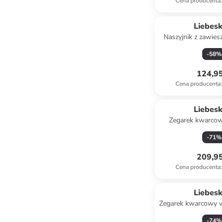
Cena producenta
:
Liebes
Naszyjnik z zawiesz
-
58
%
124,95
Cena producenta
:
Liebes
Zegarek kwarcow
srebrn
-
71
%
209,95
Cena producenta
:
Liebes
Zegarek kwarcowy w
jasnobrązow
-
74
%