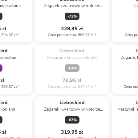
zawieszkami
Zegarek kwarcowy w kolorze
Nas
srebrno-niebieskim
-
73
%
 zł
229,95 zł
304,07 zł
*
Cena producenta
:
869,57 zł
*
Cena pr
Spóźniłeś się.

family
Wyprzedane
kind
Liebeskind
selenitami
Pozłacane kolczyki-wkrętki
Zegarek
róż
-
64
%
zł
76,95 zł
260,57 zł
*
Cena producenta
:
217,07 zł
*
Cena pr
kind
Liebeskind
rkoniami
Zegarek kwarcowy w kolorze
Naszyjnik 
różowozłotym
-
63
%
 zł
319,95 zł