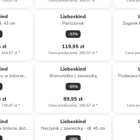
739,07 zł
*
Cena producenta
:
304,07 zł
*
Cena pr
kind
Liebeskind
ł. 43 cm
Pierścionek
Zegarek
s
-
53
%
 zł
119,95 zł
434,57 zł
*
Cena producenta
:
260,57 zł
*
Cena pr
kind
Liebeskind
y w kolorze
Bransoletka z zawieszką
Pozłacana 
m
-
65
%
 zł
89,95 zł
739,07 zł
*
Cena producenta
:
260,57 zł
*
Cena pr
kind
Liebeskind
 kolorze złoto-
Naszyjnik z zawieszką - dł. 45 cm
ym
-
58
%