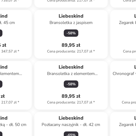
739,07 zł
*
Cena producenta
:
217,07 zł
*
Cena pr
kind
Liebeskind
ł. 45 cm
Bransoletka z jaspisem
Zegarek
sre
-
58
%
 zł
89,95 zł
347,57 zł
*
Cena producenta
:
217,07 zł
*
Cena pr
kind
Liebeskind
 elementem
Bransoletka z elementem
Chronograf 
nym
ozdobnym
-
58
%
zł
89,95 zł
217,07 zł
*
Cena producenta
:
217,07 zł
*
Cena pr
kind
Liebeskind
ką - dł. 50 cm
Pozłacany naszyjnik - dł. 42 cm
Zegarek
różo
-
65
%