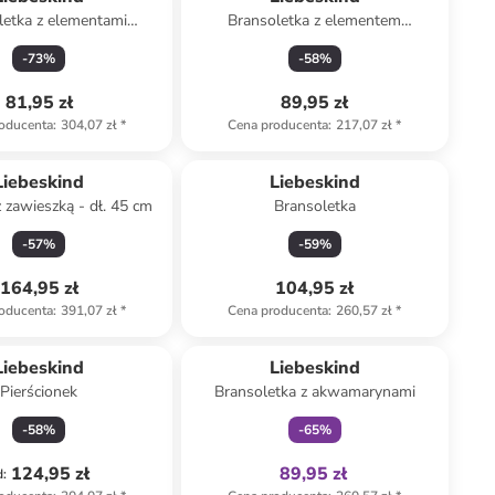
letka z elementami
Bransoletka z elementem
ozdobnymi
ozdobnym
-
73
%
-
58
%
81,95 zł
89,95 zł
oducenta
:
304,07 zł
*
Cena producenta
:
217,07 zł
*
Liebeskind
Liebeskind
z zawieszką - dł. 45 cm
Bransoletka
-
57
%
-
59
%
164,95 zł
104,95 zł
oducenta
:
391,07 zł
*
Cena producenta
:
260,57 zł
*
Tylko z
family
Liebeskind
Liebeskind
Pierścionek
Bransoletka z akwamarynami
-
58
%
-
65
%
124,95 zł
89,95 zł
d
: