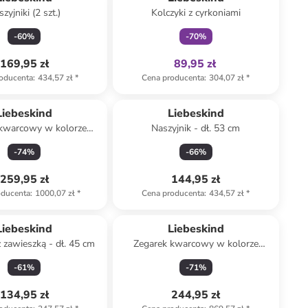
zyjniki (2 szt.)
Kolczyki z cyrkoniami
-
60
%
-
70
%
169,95 zł
89,95 zł
oducenta
:
434,57 zł
*
Cena producenta
:
304,07 zł
*
Liebeskind
Liebeskind
 kwarcowy w kolorze
Naszyjnik - dł. 53 cm
owozłoto-białym
-
74
%
-
66
%
259,95 zł
144,95 zł
oducenta
:
1000,07 zł
*
Cena producenta
:
434,57 zł
*
Liebeskind
Liebeskind
z zawieszką - dł. 45 cm
Zegarek kwarcowy w kolorze
srebrnym
-
61
%
-
71
%
134,95 zł
244,95 zł