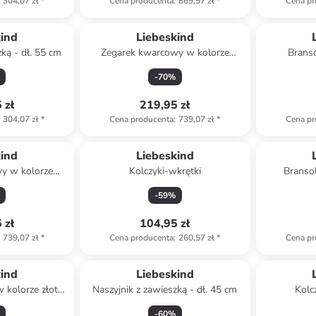
304,07 zł
*
Cena producenta
:
869,57 zł
*
Cena pr
kind
Liebeskind
ką - dł. 55 cm
Zegarek kwarcowy w kolorze
Branso
srebrnym
-
70
%
 zł
219,95 zł
304,07 zł
*
Cena producenta
:
739,07 zł
*
Cena pr
kind
Liebeskind
y w kolorze
Kolczyki-wkrętki
Bransol
ym
-
59
%
 zł
104,95 zł
739,07 zł
*
Cena producenta
:
260,57 zł
*
Cena pr
kind
Liebeskind
 kolorze złoto-
Naszyjnik z zawieszką - dł. 45 cm
Kolc
o-białym
-
60
%