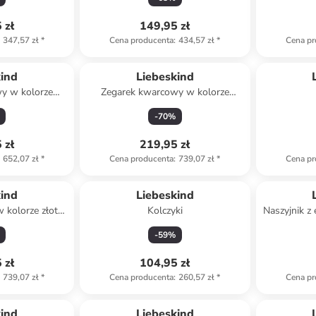
 zł
149,95 zł
347,57 zł
*
Cena producenta
:
434,57 zł
*
Cena pr
kind
Liebeskind
y w kolorze
Zegarek kwarcowy w kolorze
ym
srebrno-czarnym
-
70
%
 zł
219,95 zł
652,07 zł
*
Cena producenta
:
739,07 zł
*
Cena pr
kind
Liebeskind
 kolorze złoto-
Kolczyki
Naszyjnik 
m
-
59
%
 zł
104,95 zł
739,07 zł
*
Cena producenta
:
260,57 zł
*
Cena pr
kind
Liebeskind