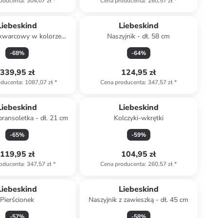
oducenta
:
304,07 zł
*
Cena producenta
:
260,57 zł
*
Liebeskind
Liebeskind
 kwarcowy w kolorze
Naszyjnik - dł. 58 cm
rebrno-białym
-
68
%
-
64
%
339,95 zł
124,95 zł
oducenta
:
1087,07 zł
*
Cena producenta
:
347,57 zł
*
Liebeskind
Liebeskind
bransoletka - dł. 21 cm
Kolczyki-wkrętki
-
65
%
-
59
%
119,95 zł
104,95 zł
oducenta
:
347,57 zł
*
Cena producenta
:
260,57 zł
*
Liebeskind
Liebeskind
Pierścionek
Naszyjnik z zawieszką - dł. 45 cm
-
57
%
-
58
%