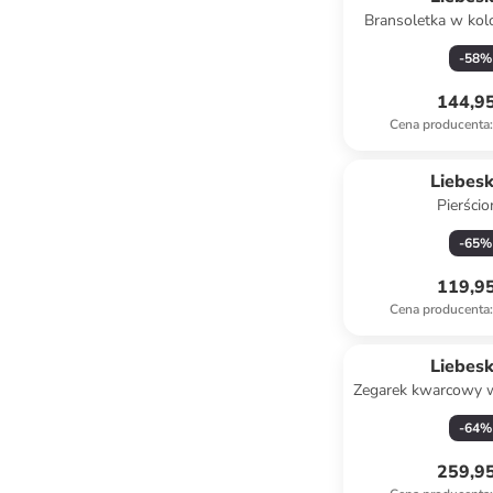
Bransoletka w kol
-
58
%
144,95
Cena producenta
:
Liebes
Pierści
-
65
%
119,95
Cena producenta
:
Liebes
Zegarek kwarcowy w
biały
-
64
%
259,95