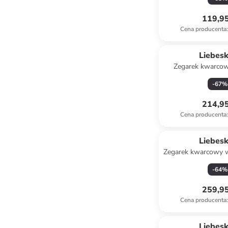
119,95
Cena producenta
:
Liebes
Zegarek kwarcow
srebrn
-
67
%
214,95
Cena producenta
:
Liebes
Zegarek kwarcowy w
biały
-
64
%
259,95
Cena producenta
:
Liebes