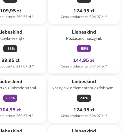
109,95 zł
124,95 zł
oducenta
:
260,57 zł
*
Cena producenta
:
304,07 zł
*
Tylko z
family
Liebeskind
Liebeskind
lczyki-wkrętki
Pozłacany naszyjnik
-
58
%
-
58
%
89,95 zł
144,95 zł
oducenta
:
217,07 zł
*
Cena producenta
:
347,57 zł
*
Tylko z
family
Liebeskind
Liebeskind
tka z labradorytami
Naszyjnik z elementem ozdobnym -
dł. 45 cm
-
59
%
-
58
%
104,95 zł
124,95 zł
oducenta
:
260,57 zł
*
Cena producenta
:
304,07 zł
*
Tylko z
family
Liebeskind
Liebeskind