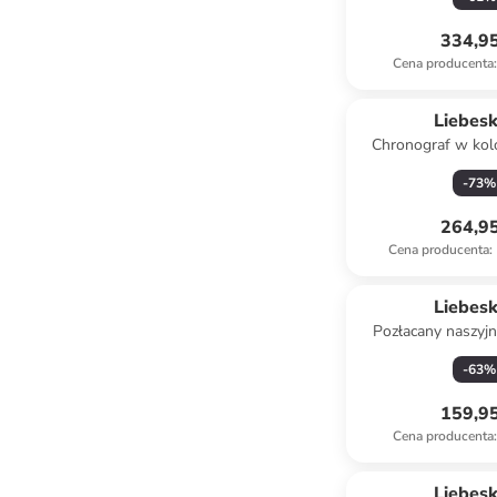
334,95
Cena producenta
:
Liebes
Chronograf w kol
brzoskwin
-
73
%
264,95
Cena producenta
:
Liebes
Pozłacany naszyjni
-
63
%
159,95
Cena producenta
:
Liebes