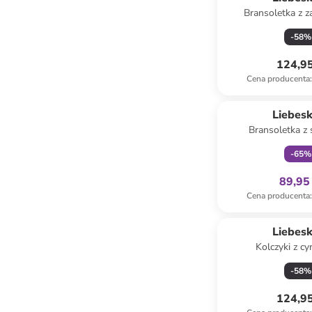
Bransoletka z 
-
58
%
124,95
Cena producenta
:
Tylko z
Liebes
Bransoletka z 
-
65
%
89,95 
Cena producenta
:
Liebes
Kolczyki z cy
-
58
%
124,95