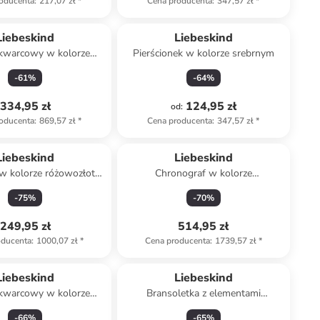
oducenta
:
217,07 zł
*
Cena producenta
:
347,57 zł
*
Liebeskind
Liebeskind
 kwarcowy w kolorze
Pierścionek w kolorze srebrnym
brno-błękitnym
-
61
%
-
64
%
334,95 zł
124,95 zł
od
:
oducenta
:
869,57 zł
*
Cena producenta
:
347,57 zł
*
Liebeskind
Liebeskind
w kolorze różowozłoto-
Chronograf w kolorze
czarnym
różowozłotym
-
75
%
-
70
%
249,95 zł
514,95 zł
oducenta
:
1000,07 zł
*
Cena producenta
:
1739,57 zł
*
Liebeskind
Liebeskind
 kwarcowy w kolorze
Bransoletka z elementami
wozłoto-szarym
ozdobnymi
-
66
%
-
65
%