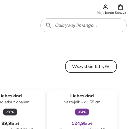
Moje konto
Koszyk
Wszystkie filtry
Tylko z
family
Liebeskind
Liebeskind
soletka z opalem
Naszyjnik - dł. 58 cm
-
58
%
-
64
%
89,95 zł
124,95 zł