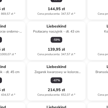
 zł
144,95 zł
869,57 zł
*
Cena producenta
:
347,57 zł
*
Cena pr
kind
Liebeskind
orze srebrno-
Pozłacany naszyjnik - dł. 43 cm
Ko
iowym
-
59
%
 zł
139,95 zł
1000,07 zł
*
Cena producenta
:
347,57 zł
*
Cena pr
kind
Liebeskind
k - dł. 45 cm
Zegarek kwarcowy w kolorze
Bransole
srebrno-białym
-
67
%
 zł
214,95 zł
434,57 zł
*
Cena producenta
:
652,07 zł
*
Cena pr
kind
Liebeskind