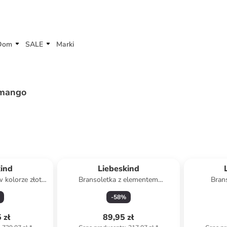
Dom
SALE
Marki
imango
kind
Liebeskind
 kolorze złoto-
Bransoletka z elementem
Bran
m
ozdobnym
-
58
%
 zł
89,95 zł