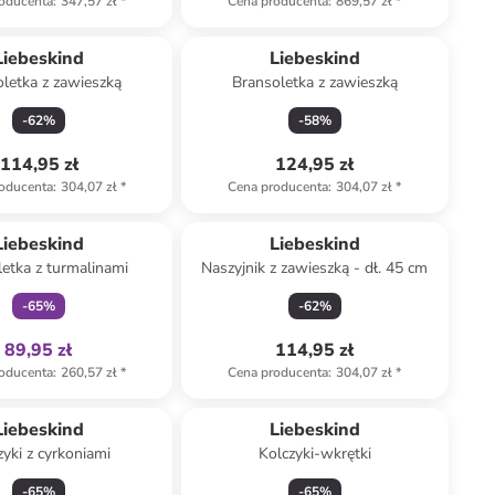
oducenta
:
347,57 zł
*
Cena producenta
:
869,57 zł
*
Liebeskind
Liebeskind
letka z zawieszką
Bransoletka z zawieszką
-
62
%
-
58
%
114,95 zł
124,95 zł
oducenta
:
304,07 zł
*
Cena producenta
:
304,07 zł
*
Tylko z
family
Liebeskind
Liebeskind
etka z turmalinami
Naszyjnik z zawieszką - dł. 45 cm
-
65
%
-
62
%
89,95 zł
114,95 zł
oducenta
:
260,57 zł
*
Cena producenta
:
304,07 zł
*
Liebeskind
Liebeskind
zyki z cyrkoniami
Kolczyki-wkrętki
-
65
%
-
65
%