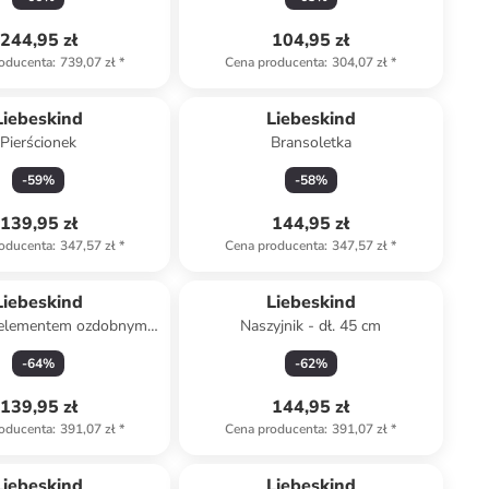
244,95 zł
104,95 zł
oducenta
:
739,07 zł
*
Cena producenta
:
304,07 zł
*
Liebeskind
Liebeskind
Pierścionek
Bransoletka
-
59
%
-
58
%
139,95 zł
144,95 zł
oducenta
:
347,57 zł
*
Cena producenta
:
347,57 zł
*
Liebeskind
Liebeskind
z elementem ozdobnym -
Naszyjnik - dł. 45 cm
dł. 45 cm
-
64
%
-
62
%
139,95 zł
144,95 zł
oducenta
:
391,07 zł
*
Cena producenta
:
391,07 zł
*
Liebeskind
Liebeskind