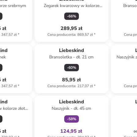
orze srebrnym
Zegarek kwarcowy w kolorze
Branso
srebrno-złotym
-
66
%
 zł
289,95 zł
347,57 zł
*
Cena producenta
:
869,57 zł
*
Cena pr
Produkt zarezerwowany
kind
Liebeskind
onek
Bransoletka - dł. 21 cm
Naszyjnik 
-
60
%
 zł
85,95 zł
347,57 zł
*
Cena producenta
:
217,07 zł
*
Cena pr
Tylko z
family
kind
Liebeskind
 kolorze złoto-
Naszyjnik - dł. 45 cm
m
-
58
%
 zł
124,95 zł
o