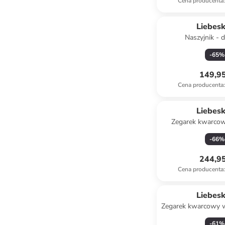
Cena producenta
:
Liebes
Naszyjnik - d
-
65
%
149,95
Cena producenta
:
Liebes
Zegarek kwarcow
złoty
-
66
%
244,95
Cena producenta
:
Liebes
Zegarek kwarcowy w
czarn
-
61
%