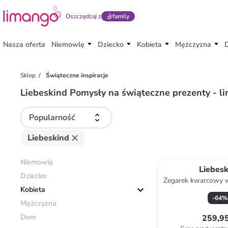
Oszczędzaj z
family
Nasza oferta
Niemowlę
Dziecko
Kobieta
Mężczyzna
Sklep
Świąteczne inspiracje
Liebeskind Pomysły na świąteczne prezenty - l
Popularność
Liebeskind
Niemowlę
Liebes
Dziecko
Zegarek kwarcowy w
Kobieta
biały
-
64
%
Mężczyzna
Dom
259,95