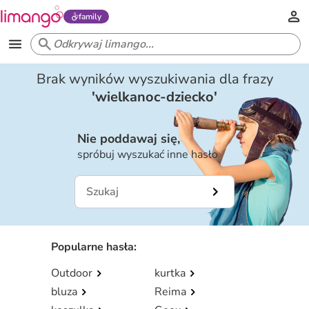
family
Brak wyników wyszukiwania dla frazy
'
wielkanoc-dziecko
'
Nie poddawaj się,
spróbuj wyszukać inne hasło
Popularne hasła
:
Outdoor
kurtka
bluza
Reima