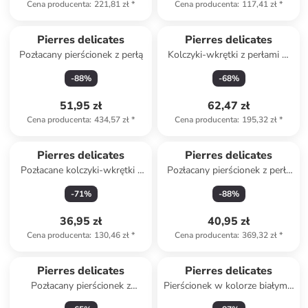
Cena producenta
:
221,81 zł
*
Cena producenta
:
117,41 zł
*
Pierres delicates
Pierres delicates
Pozłacany pierścionek z perłą
Kolczyki-wkrętki z perłami w
kolorze tahiti
-
88
%
-
68
%
51,95 zł
62,47 zł
Cena producenta
:
434,57 zł
*
Cena producenta
:
195,32 zł
*
Pierres delicates
Pierres delicates
Pozłacane kolczyki-wkrętki z
Pozłacany pierścionek z perłą
perłami i cyrkoniami
syntetyczną
-
71
%
-
88
%
36,95 zł
40,95 zł
Cena producenta
:
130,46 zł
*
Cena producenta
:
369,32 zł
*
Pierres delicates
Pierres delicates
Pozłacany pierścionek z
Pierścionek w kolorze białym z
amazonitem
perłą