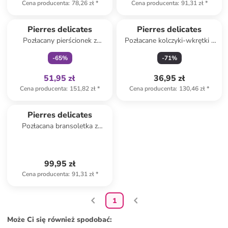
Cena producenta
:
78,26 zł
*
Cena producenta
:
91,31 zł
*
Tylko z
family
Pierres delicates
Pierres delicates
Pozłacany pierścionek z
Pozłacane kolczyki-wkrętki z
kamieniem księżycowym
tygrysim okiem
-
65
%
-
71
%
51,95 zł
36,95 zł
Cena producenta
:
151,82 zł
*
Cena producenta
:
130,46 zł
*
Pierres delicates
Pozłacana bransoletka z
kryształami
99,95 zł
Cena producenta
:
91,31 zł
*
1
Może Ci się również spodobać
: