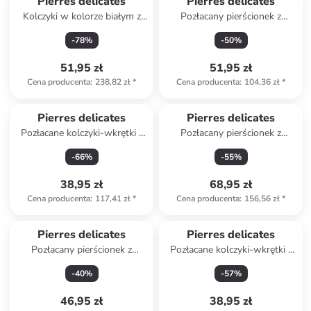
Pierres delicates
Pierres delicates
Kolczyki w kolorze białym z
Pozłacany pierścionek z
perłami
cyrkonią
-
78
%
-
50
%
51,95 zł
51,95 zł
Cena producenta
:
238,82 zł
*
Cena producenta
:
104,36 zł
*
Pierres delicates
Pierres delicates
Pozłacane kolczyki-wkrętki z
Pozłacany pierścionek z
perłami
zultanitem i perłą syntetyczną
-
66
%
-
55
%
38,95 zł
68,95 zł
Cena producenta
:
117,41 zł
*
Cena producenta
:
156,56 zł
*
Pierres delicates
Pierres delicates
Pozłacany pierścionek z
Pozłacane kolczyki-wkrętki z
amazonitem
perłami i cyrkoniami
-
40
%
-
57
%
46,95 zł
38,95 zł