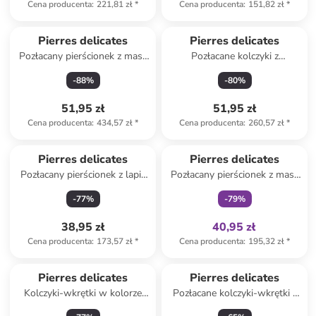
Cena producenta
:
221,81 zł
*
Cena producenta
:
151,82 zł
*
Pierres delicates
Pierres delicates
Pozłacany pierścionek z masą
Pozłacane kolczyki z
perłową i cyrkoniami
prehnitem
-
88
%
-
80
%
51,95 zł
51,95 zł
Cena producenta
:
434,57 zł
*
Cena producenta
:
260,57 zł
*
Tylko z
family
Produkt zarezerwowany
Pierres delicates
Pierres delicates
Pozłacany pierścionek z lapis
Pozłacany pierścionek z masą
lazuli
perłową
-
77
%
-
79
%
38,95 zł
40,95 zł
Cena producenta
:
173,57 zł
*
Cena producenta
:
195,32 zł
*
Pierres delicates
Pierres delicates
Kolczyki-wkrętki w kolorze
Pozłacane kolczyki-wkrętki z
białym z perłami
labradorytem