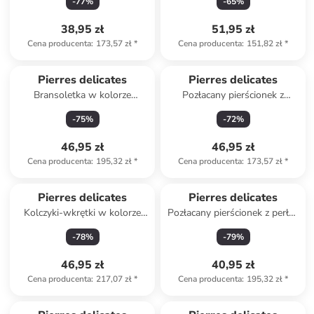
-
77
%
-
65
%
38,95 zł
51,95 zł
Cena producenta
:
173,57 zł
*
Cena producenta
:
151,82 zł
*
Pierres delicates
Pierres delicates
Bransoletka w kolorze
Pozłacany pierścionek z
jasnoróżowym z perłami
agatem
-
75
%
-
72
%
46,95 zł
46,95 zł
Cena producenta
:
195,32 zł
*
Cena producenta
:
173,57 zł
*
Pierres delicates
Pierres delicates
Kolczyki-wkrętki w kolorze
Pozłacany pierścionek z perłą i
białym z perłami
masą perłową
-
78
%
-
79
%
46,95 zł
40,95 zł
Cena producenta
:
217,07 zł
*
Cena producenta
:
195,32 zł
*