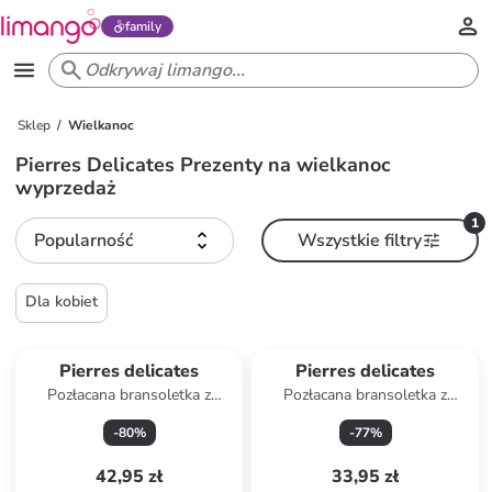
family
Sklep
Wielkanoc
Pierres Delicates Prezenty na wielkanoc
wyprzedaż
1
Popularność
Wszystkie filtry
Dla kobiet
Pierres delicates
Pierres delicates
Pozłacana bransoletka z
Pozłacana bransoletka z
perłami
agatami
-
80
%
-
77
%
42,95 zł
33,95 zł