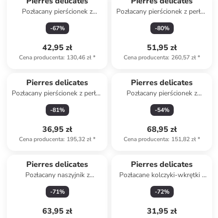
Pierres delicates
Pierres delicates
Pozłacany pierścionek z
Pozłacany pierścionek z perłą i
zultanitem
cyrkoniami
-
67
%
-
80
%
42,95 zł
51,95 zł
Cena producenta
:
130,46 zł
*
Cena producenta
:
260,57 zł
*
Pierres delicates
Pierres delicates
Pozłacany pierścionek z perłą i
Pozłacany pierścionek z
cyrkoniami
agatami
-
81
%
-
54
%
36,95 zł
68,95 zł
Cena producenta
:
195,32 zł
*
Cena producenta
:
151,82 zł
*
Pierres delicates
Pierres delicates
Pozłacany naszyjnik z
Pozłacane kolczyki-wkrętki z
elementami ozdobnymi - dł.
tygrysim okiem
-
71
%
-
72
%
50 cm
63,95 zł
31,95 zł