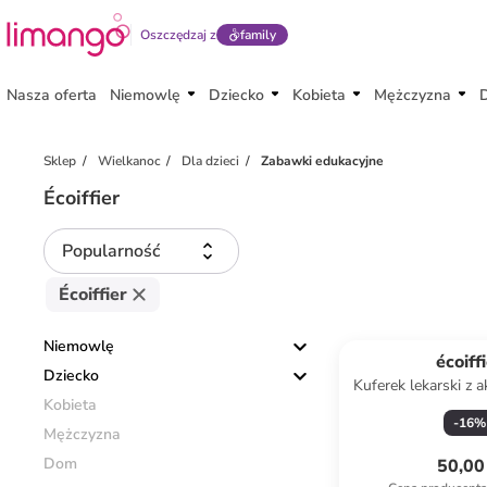
Oszczędzaj z
family
Nasza oferta
Niemowlę
Dziecko
Kobieta
Mężczyzna
Sklep
Wielkanoc
Dla dzieci
Zabawki edukacyjne
Écoiffier
Popularność
Écoiffier
Niemowlę
écoiff
Dziecko
Kuferek lekarski z a
Kobieta
m+
-
16
%
Mężczyzna
Dom
50,00 