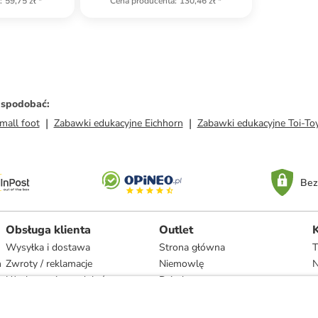
a
:
59,75 zł
*
Cena producenta
:
130,46 zł
*
ż spodobać
:
mall foot
Zabawki edukacyjne Eichhorn
Zabawki edukacyjne Toi-To
Bez
Obsługa klienta
Outlet
Wysyłka i dostawa
Strona główna
T
h
Zwroty / reklamacje
Niemowlę
N
Użytkowanie produktów
Dziecko
Recykling i utylizacja
Kobieta
Odstąpienie
Mężczyzna