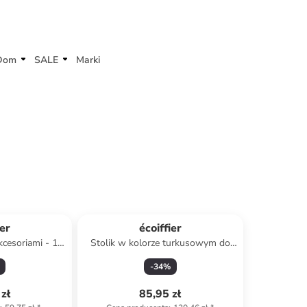
Dom
SALE
Marki
ier
écoiffier
kcesoriami - 18
Stolik w kolorze turkusowym do
zabawy - 12 m+
-
34
%
zł
85,95 zł