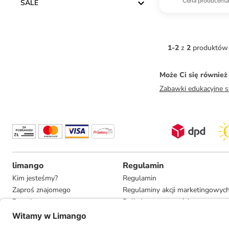
Cena producent
SALE
1
-
2
z
2
produktów
Może Ci się równie
Zabawki edukacyjne s
limango
Regulamin
Kim jesteśmy?
Regulamin
Zaproś znajomego
Regulaminy akcji marketingowyc
Pracuj u nas
Polityka prywatności
Informacje dla prasy
Ustawienia prywatności
Compliance