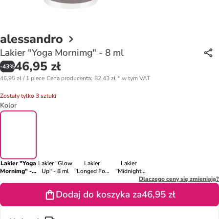
alessandro
Lakier "Yoga Mornimg" - 8 ml
46,95 zł
-
43
%
46,95 zł / 1 piece
Cena producenta
:
82,43 zł
*
w tym VAT
Zostały tylko 3 sztuki
Kolor
Lakier "Yoga
Lakier "Glow
Lakier
Lakier
Mornimg" - 8
Up" - 8 ml
"Longed For"
"Midnight
ml
- 8 ml
Black" - 8 ml
Dlaczego ceny się zmieniają?
Dodaj do koszyka za
46,95 zł