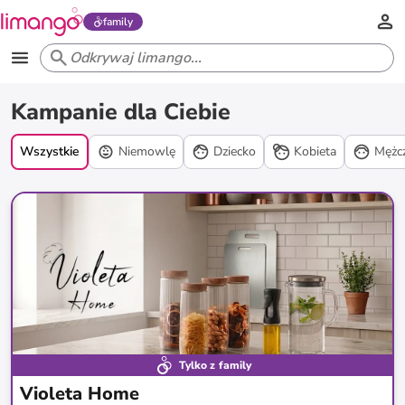
family
Kampanie
Kampanie dla Ciebie
promocyjne
Wszystkie
Niemowlę
Dziecko
Kobieta
Mężc
Tylko z family
Violeta Home