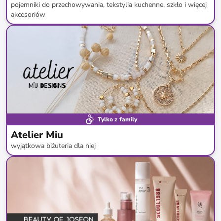
pojemniki do przechowywania, tekstylia kuchenne, szkło i więcej
akcesoriów
do
-
80
%*
Super cena
Tylko z family
Atelier Miu
wyjątkowa biżuteria dla niej
do
-
82
%*