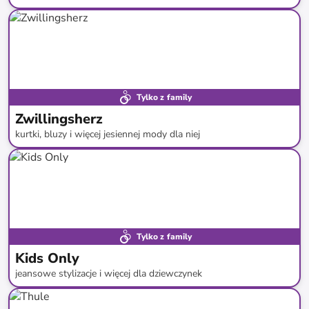
do
-
82
%*
Tylko z family
Zwillingsherz
kurtki, bluzy i więcej jesiennej mody dla niej
do
-
56
%*
Tylko z family
Kids Only
jeansowe stylizacje i więcej dla dziewczynek
do
-
42
%*