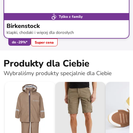
Tylko z family
Birkenstock
klapki, chodaki i więcej dla dorosłych
do
-
29
%*
Super cena
Produkty dla Ciebie
Wybraliśmy produkty specjalnie dla Ciebie