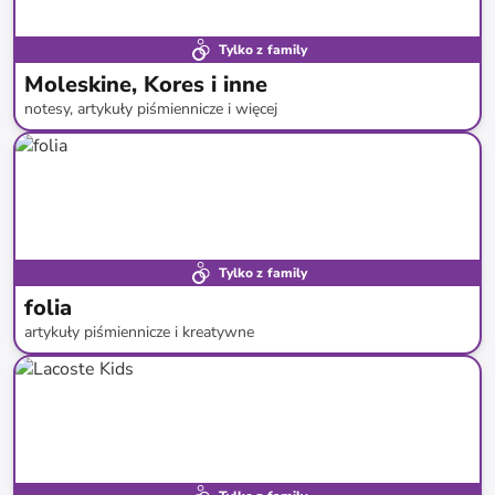
Tylko z family
Moleskine, Kores i inne
notesy, artykuły piśmiennicze i więcej
do
-
60
%*
Tylko z family
folia
artykuły piśmiennicze i kreatywne
do
-
59
%*