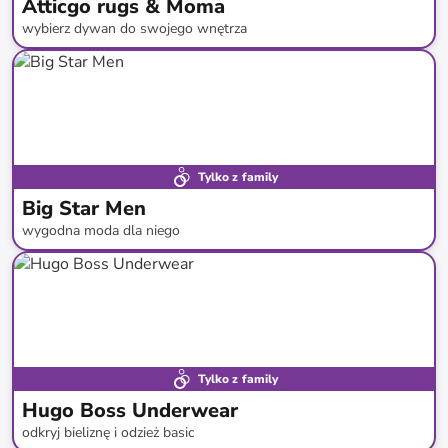
Atticgo rugs & Moma
wybierz dywan do swojego wnętrza
do
-
71
%*
Tylko z family
Big Star Men
wygodna moda dla niego
do
-
60
%*
Tylko z family
Hugo Boss Underwear
odkryj bieliznę i odzież basic