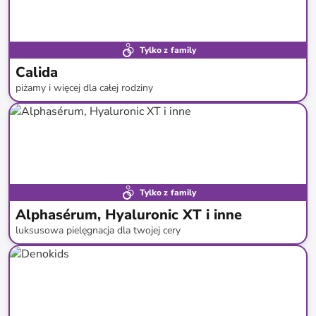
Tylko z family
Calida
piżamy i więcej dla całej rodziny
do
-
59
%*
Tylko z family
Alphasérum, Hyaluronic XT i inne
luksusowa pielęgnacja dla twojej cery
do
-
92
%*