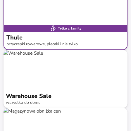
Tylko z family
Thule
przyczepki rowerowe, plecaki i nie tylko
do
-
59
%*
Warehouse Sale
wszystko do domu
do
-
74
%*
Szybka dostawa
SALE