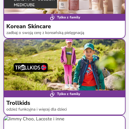
Tylko z family
Korean Skincare
zadbaj o swoją cerę z koreańską pielęgnacją
do
-
49
%*
Darmowa dostawa
Tylko z family
Trollkids
odzież funkcyjna i więcej dla dzieci
do
-
49
%*