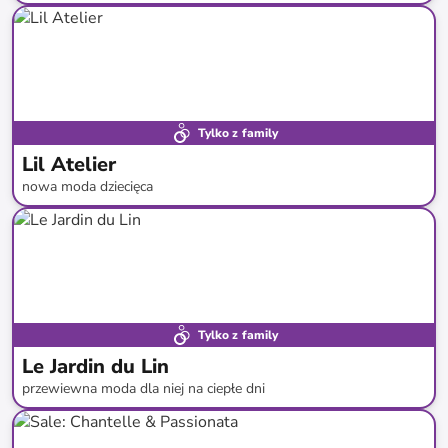
do
-
39
%*
Tylko z family
Lil Atelier
nowa moda dziecięca
do
-
42
%*
Nowa kolekcja
Tylko z family
Le Jardin du Lin
przewiewna moda dla niej na ciepłe dni
do
-
72
%*
Naturalne materiały