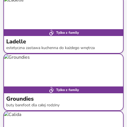
Tylko z family
Ladelle
estetyczna zastawa kuchenna do każdego wnętrza
do
-
58
%*
Nowość
Tylko z family
Groundies
buty barefoot dla całej rodziny
do
-
55
%*