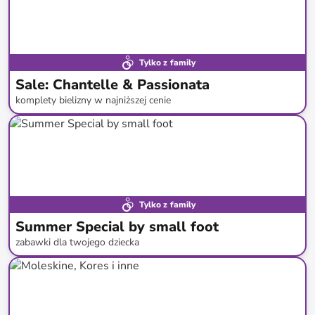
Tylko z family
Sale: Chantelle & Passionata
komplety bielizny w najniższej cenie
do
-
61
%*
SALE
Tylko z family
Summer Special by small foot
zabawki dla twojego dziecka
do
-
43
%*