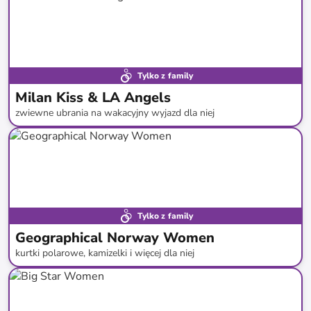
Tylko z family
Milan Kiss & LA Angels
zwiewne ubrania na wakacyjny wyjazd dla niej
do
-
69
%*
Nowa kolekcja
Tylko z family
Geographical Norway Women
kurtki polarowe, kamizelki i więcej dla niej
do
-
75
%*
Nowa dostawa