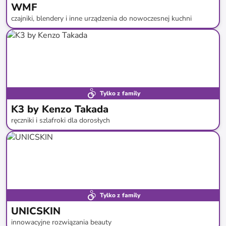
WMF
czajniki, blendery i inne urządzenia do nowoczesnej kuchni
do
-
60
%*
Poznaj bliżej
Tylko z family
K3 by Kenzo Takada
ręczniki i szlafroki dla dorosłych
do
-
71
%*
Tylko z family
UNICSKIN
innowacyjne rozwiązania beauty