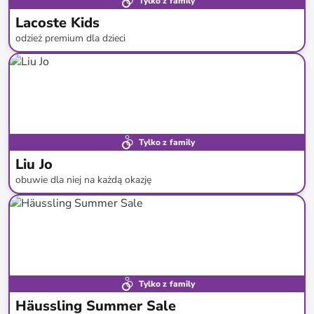
Tylko z family
Lacoste Kids
odzież premium dla dzieci
do
-
46
%*
Tylko z family
Liu Jo
obuwie dla niej na każdą okazję
do
-
60
%*
Tylko z family
Häussling Summer Sale