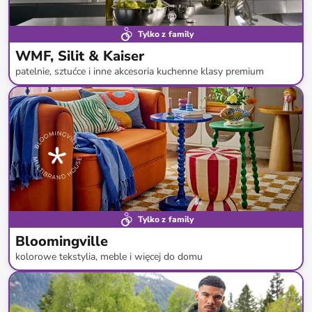
Tylko z family
WMF, Silit & Kaiser
patelnie, sztućce i inne akcesoria kuchenne klasy premium
do
-
59
%*
Nowość
Nowa dostawa
Tylko z family
Bloomingville
kolorowe tekstylia, meble i więcej do domu
do
-
73
%*
Nowa kolekcja