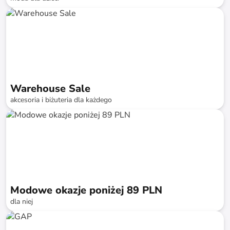
do
-
75
%*
Szybka dostawa
Warehouse Sale
akcesoria i biżuteria dla każdego
do
-
74
%*
Szybka dostawa
SALE
Modowe okazje poniżej 89 PLN
dla niej
do
-
75
%*
SALE