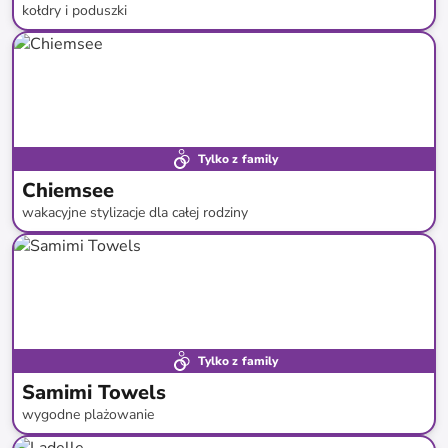
kołdry i poduszki
do
-
71
%*
Tylko z family
Chiemsee
wakacyjne stylizacje dla całej rodziny
do
-
56
%*
Tylko z family
Samimi Towels
wygodne plażowanie
do
-
71
%*