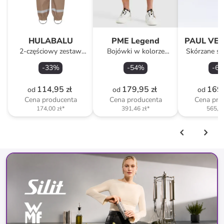
HULABALU
PME Legend
PAUL VE
2-częściowy zestaw
Bojówki w kolorze
Skórzane sn
przeciwdeszczowy
beżowym
kolorze 
-
33
%
-
54
%
-
69
"Storm" w kolorze
beżowym
114,95 zł
179,95 zł
169,
od
od
od
Cena producenta
Cena producenta
Cena pro
174,00 zł
*
391,46 zł
*
565,46