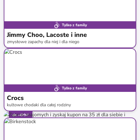
Tylko z family
Jimmy Choo, Lacoste i inne
zmysłowe zapachy dla niej i dla niego
do
-
77
%*
Darmowa dostawa
Tylko z family
Crocs
kultowe chodaki dla całej rodziny
do
-
49
%*