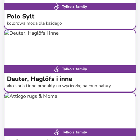
Tylko z family
Polo Sylt
kolorowa moda dla każdego
do
-
68
%*
Tylko z family
Deuter, Haglöfs i inne
akcesoria i inne produkty na wycieczkę na łono natury
do
-
70
%*
Tylko z family