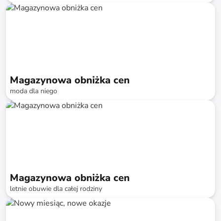
do
-
85
%*
Szybka dostawa
Magazynowa obniżka cen
moda dla niego
do
-
74
%*
Szybka dostawa
SALE
Magazynowa obniżka cen
letnie obuwie dla całej rodziny
do
-
74
%*
Szybka dostawa
SALE