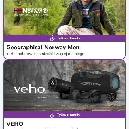
Tylko z family
Geographical Norway Men
kurtki polarowe, kamizelki i więcej dla niego
do
-
75
%*
Nowa dostawa
Tylko z family
VEHO