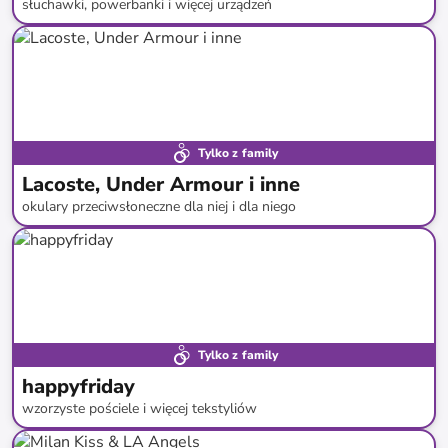
słuchawki, powerbanki i więcej urządzeń
do
-
85
%*
Tylko z family
Lacoste, Under Armour i inne
okulary przeciwsłoneczne dla niej i dla niego
do
-
79
%*
Tylko z family
happyfriday
wzorzyste pościele i więcej tekstyliów
do
-
71
%*