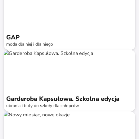
GAP
moda dla niej i dla niego
do
-
75
%*
Garderoba Kapsułowa. Szkolna edycja
ubrania i buty do szkoły dla chłopców
do
-
74
%*