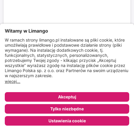
Nowy miesiąc, nowe okazje
akcesoria dla całej rodziny do 119 zł
do
-
85
%*
Nowy miesiąc, nowe okazje
letnie stylizacje dla niego do 119zł
do
-
85
%*
Szybka dostawa
Sklep
Ulubione
Koszyk