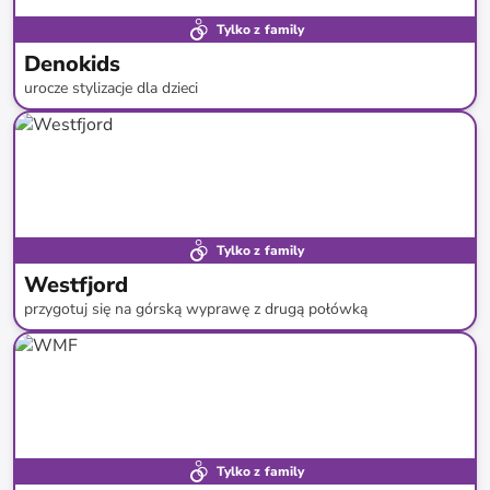
Tylko z family
Denokids
urocze stylizacje dla dzieci
do
-
80
%*
Tylko z family
Westfjord
przygotuj się na górską wyprawę z drugą połówką
do
-
69
%*
Tylko z family