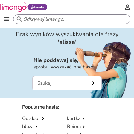
family
Brak wyników wyszukiwania dla frazy
'
alissa
'
Nie poddawaj się,
spróbuj wyszukać inne hasło
Popularne hasła
:
Outdoor
kurtka
bluza
Reima