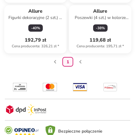
Allure
Allure
Figurki dekoracyjne (2 szt.) w
Poszewki (4 szt.) w kolorze
kolorze zielonym
pomarańczowo-granatowo-
-
40
%
-
38
%
jasnoróżowym na poduszkę
192,79 zł
119,68 zł
Cena producenta
:
326,21 zł
*
Cena producenta
:
195,71 zł
*
1
Bezpieczne połączenie