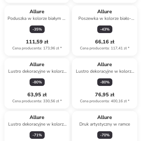
Allure
Allure
Poduszka w kolorze białym ze
Poszewka w kolorze biało-
wzorem
żółtym na poduszkę
-
35
%
-
43
%
111,59 zł
66,16 zł
Cena producenta
:
173,96 zł
*
Cena producenta
:
117,41 zł
*
Allure
Allure
Lustro dekoracyjne w kolorze
Lustro dekoracyjne w kolorze
miedziano-czarnym - 50 x 29
różowym - 50 x 24 cm
-
80
%
-
80
%
cm
63,95 zł
76,95 zł
Cena producenta
:
330,56 zł
*
Cena producenta
:
400,16 zł
*
Allure
Allure
Lustro dekoracyjne w kolorze
Druk artystyczny w ramce
srebrnym - 50 x 41 cm
-
71
%
-
70
%