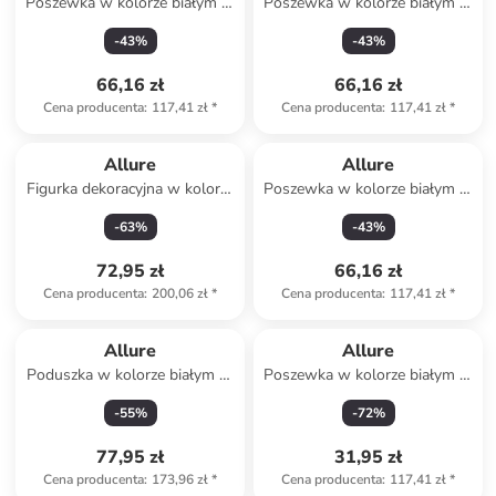
Poszewka w kolorze białym ze
Poszewka w kolorze białym ze
wzorem na poduszkę
wzorem na poduszkę
-
43
%
-
43
%
66,16 zł
66,16 zł
Cena producenta
:
117,41 zł
*
Cena producenta
:
117,41 zł
*
Allure
Allure
Figurka dekoracyjna w kolorze
Poszewka w kolorze białym ze
zielonym - wys. 17 x Ø 6 cm
wzorem na poduszkę
-
63
%
-
43
%
72,95 zł
66,16 zł
Cena producenta
:
200,06 zł
*
Cena producenta
:
117,41 zł
*
Allure
Allure
Poduszka w kolorze białym ze
Poszewka w kolorze białym ze
wzorem
wzorem na poduszkę
-
55
%
-
72
%
77,95 zł
31,95 zł
Cena producenta
:
173,96 zł
*
Cena producenta
:
117,41 zł
*