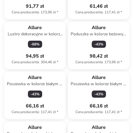
91,77 zł
61,46 zł
Cena producenta
:
173,96 zł
*
Cena producenta
:
117,41 zł
*
Allure
Allure
Lustro dekoracyjne w kolorze
Poduszka w kolorze beżowym
srebrnym - 50 x 24 cm
ze wzorem
-
68
%
-
43
%
94,95 zł
98,42 zł
Cena producenta
:
304,46 zł
*
Cena producenta
:
173,96 zł
*
Allure
Allure
Poszewka w kolorze białym ze
Poszewka w kolorze białym ze
wzorem na poduszkę
wzorem na poduszkę
-
43
%
-
43
%
66,16 zł
66,16 zł
Cena producenta
:
117,41 zł
*
Cena producenta
:
117,41 zł
*
Allure
Allure