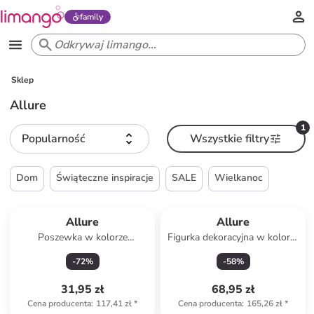
family
Sklep
Allure
1
Popularność
Wszystkie filtry
Dom
Świąteczne inspiracje
SALE
Wielkanoc
Allure
Allure
Poszewka w kolorze
Figurka dekoracyjna w kolorze
beżowym na poduszkę
zielonym - wys. 17 x Ø 6 cm
-
72
%
-
58
%
31,95 zł
68,95 zł
Cena producenta
:
117,41 zł
*
Cena producenta
:
165,26 zł
*