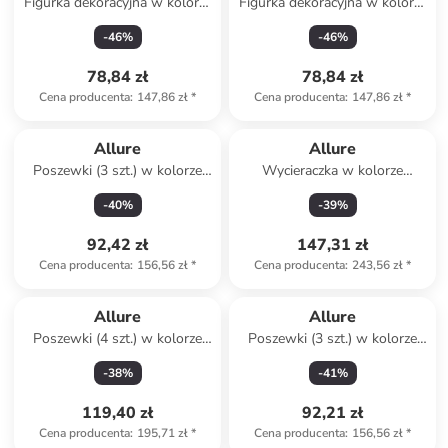
Figurka dekoracyjna w kolorze
Figurka dekoracyjna w kolorze
czarnym - 16 x 8 cm
żółtym - wys. 14 x Ø 6 cm
-
46
%
-
46
%
78,84 zł
78,84 zł
Cena producenta
:
147,86 zł
*
Cena producenta
:
147,86 zł
*
Allure
Allure
Poszewki (3 szt.) w kolorze
Wycieraczka w kolorze
różowo-czarno-czerwonym na
jasnobrązowym z włókna
-
40
%
-
39
%
poduszkę
kokosowego
92,42 zł
147,31 zł
Cena producenta
:
156,56 zł
*
Cena producenta
:
243,56 zł
*
Allure
Allure
Poszewki (4 szt.) w kolorze
Poszewki (3 szt.) w kolorze
biało-jasnoróżowo-żółtym na
pomarańczowo-jasnoróżowo-
-
38
%
-
41
%
poduszkę
kremowym na poduszkę
119,40 zł
92,21 zł
Cena producenta
:
195,71 zł
*
Cena producenta
:
156,56 zł
*