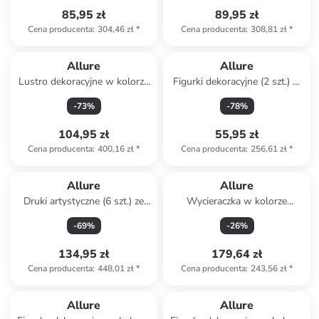
85,95 zł
89,95 zł
Cena producenta
:
304,46 zł
*
Cena producenta
:
308,81 zł
*
Allure
Allure
Lustro dekoracyjne w kolorze
Figurki dekoracyjne (2 szt.) w
różowo-czarnym - 50 x 29 cm
kolorze jasnoróżowym
-
73
%
-
78
%
104,95 zł
55,95 zł
Cena producenta
:
400,16 zł
*
Cena producenta
:
256,61 zł
*
Allure
Allure
Druki artystyczne (6 szt.) ze
Wycieraczka w kolorze
wzorem
jasnobrązowym z włókna
-
69
%
-
26
%
kokosowego
134,95 zł
179,64 zł
Cena producenta
:
448,01 zł
*
Cena producenta
:
243,56 zł
*
Allure
Allure