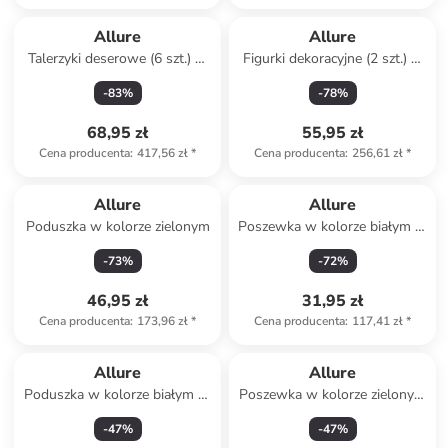
Produkt zarezerwowany
Allure
Allure
Talerzyki deserowe (6 szt.) w
Figurki dekoracyjne (2 szt.) w
kolorze biało-zielonym - Ø
kolorze biało-czarnym
-
83
%
-
78
%
19,3 cm
68,95 zł
55,95 zł
Cena producenta
:
417,56 zł
*
Cena producenta
:
256,61 zł
*
Allure
Allure
Poduszka w kolorze zielonym
Poszewka w kolorze białym ze
wzorem na poduszkę
-
73
%
-
72
%
46,95 zł
31,95 zł
Cena producenta
:
173,96 zł
*
Cena producenta
:
117,41 zł
*
Allure
Allure
Poduszka w kolorze białym ze
Poszewka w kolorze zielonym
wzorem
na poduszkę
-
47
%
-
47
%