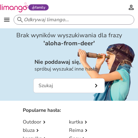
family
Brak wyników wyszukiwania dla frazy
'
aloha-from-deer
'
Nie poddawaj się,
spróbuj wyszukać inne hasło
Popularne hasła
:
Outdoor
kurtka
bluza
Reima