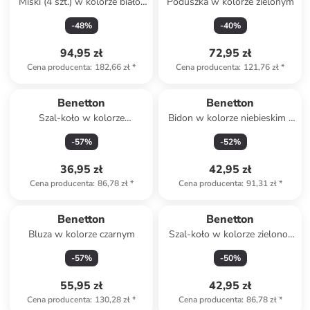
Miski (4 szt.) w kolorze biało-
Poduszka w kolorze zielonym
czarnym - 650 ml
-
48
%
-
40
%
94,95 zł
72,95 zł
Cena producenta
:
182,66 zł
*
Cena producenta
:
121,76 zł
*
Benetton
Benetton
Szal-koło w kolorze
Bidon w kolorze niebieskim -
niebiesko-jasnoróżowo-
500 ml
-
57
%
-
52
%
turkusowym
36,95 zł
42,95 zł
Cena producenta
:
86,78 zł
*
Cena producenta
:
91,31 zł
*
Benetton
Benetton
Bluza w kolorze czarnym
Szal-koło w kolorze zielono-
czarno-niebieskim
-
57
%
-
50
%
55,95 zł
42,95 zł
Cena producenta
:
130,28 zł
*
Cena producenta
:
86,78 zł
*