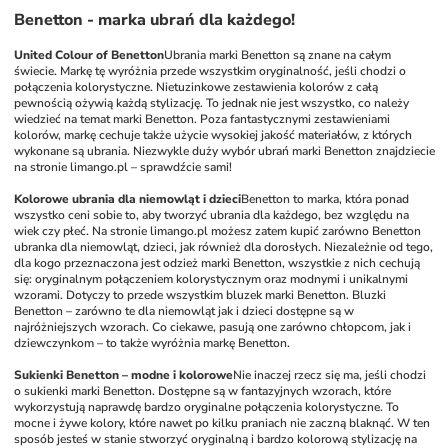
Benetton - marka ubrań dla każdego!
United Colour of Benetton
Ubrania marki Benetton są znane na całym 
świecie. Markę tę wyróżnia przede wszystkim oryginalność, jeśli chodzi o 
połączenia kolorystyczne. Nietuzinkowe zestawienia kolorów z całą 
pewnością ożywią każdą stylizację. To jednak nie jest wszystko, co należy 
wiedzieć na temat marki Benetton. Poza fantastycznymi zestawieniami 
kolorów, markę cechuje także użycie wysokiej jakość materiałów, z których 
wykonane są ubrania. Niezwykle duży wybór ubrań marki Benetton znajdziecie 
na stronie limango.pl – sprawdźcie sami!
Kolorowe ubrania dla niemowląt i dzieci
Benetton to marka, która ponad 
wszystko ceni sobie to, aby tworzyć ubrania dla każdego, bez względu na 
wiek czy płeć. Na stronie limango.pl możesz zatem kupić zarówno Benetton 
ubranka dla niemowląt, dzieci, jak również dla dorosłych. Niezależnie od tego, 
dla kogo przeznaczona jest odzież marki Benetton, wszystkie z nich cechują 
się: oryginalnym połączeniem kolorystycznym oraz modnymi i unikalnymi 
wzorami. Dotyczy to przede wszystkim bluzek marki Benetton. Bluzki 
Benetton – zarówno te dla niemowląt jak i dzieci dostępne są w 
najróżniejszych wzorach. Co ciekawe, pasują one zarówno chłopcom, jak i 
dziewczynkom – to także wyróżnia markę Benetton.
Sukienki Benetton – modne i kolorowe
Nie inaczej rzecz się ma, jeśli chodzi 
o sukienki marki Benetton. Dostępne są w fantazyjnych wzorach, które 
wykorzystują naprawdę bardzo oryginalne połączenia kolorystyczne. To 
mocne i żywe kolory, które nawet po kilku praniach nie zaczną blaknąć. W ten 
sposób jesteś w stanie stworzyć oryginalną i bardzo kolorową stylizację na 