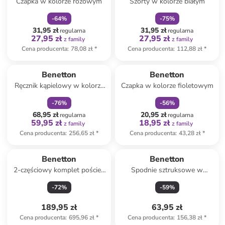
Czapka w kolorze różowym
Szorty w kolorze białym
-
64
%
-
75
%
31,95 zł
31,95 zł
regularna
regularna
27,95 zł
27,95 zł
z family
z family
Cena producenta
:
78,08 zł
*
Cena producenta
:
112,88 zł
*
zniżka
family
zniżka
family
Benetton
Benetton
Ręcznik kąpielowy w kolorze
Czapka w kolorze fioletowym
różowym z kapturem
-
76
%
-
56
%
68,95 zł
20,95 zł
regularna
regularna
59,95 zł
18,95 zł
z family
z family
Cena producenta
:
256,65 zł
*
Cena producenta
:
43,28 zł
*
Benetton
Benetton
2-częściowy komplet pościeli
Spodnie sztruksowe w
w kolorze białym
kolorze czarnym
-
72
%
-
59
%
189,95 zł
63,95 zł
Cena producenta
:
695,96 zł
*
Cena producenta
:
156,38 zł
*