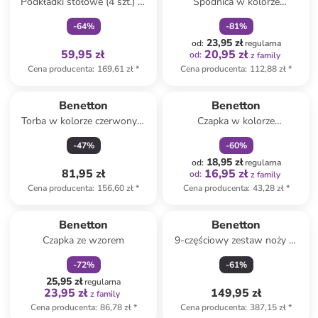
Podkładki stołowe (4 szt.) w
Spódnica w kolorze
różnych kolorach - 45 x 30 cm
czerwonym
-
64
%
-
81
%
23,95 zł
od
:
regularna
59,95 zł
20,95 zł
od
:
z family
Cena producenta
:
169,61 zł
*
Cena producenta
:
112,88 zł
*
zniżka
family
Benetton
Benetton
Torba w kolorze czerwonym
Czapka w kolorze
na lunch - 22,5 x 27 x 14 cm
jasnoróżowym
-
47
%
-
60
%
18,95 zł
od
:
regularna
81,95 zł
16,95 zł
od
:
z family
Cena producenta
:
156,60 zł
*
Cena producenta
:
43,28 zł
*
zniżka
family
Benetton
Benetton
Czapka ze wzorem
9-częściowy zestaw noży w
kolorze czarnym
-
72
%
-
61
%
25,95 zł
regularna
23,95 zł
149,95 zł
z family
Cena producenta
:
86,78 zł
*
Cena producenta
:
387,15 zł
*