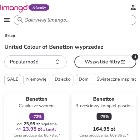
family
Sklep
United Colour of Benetton wyprzedaż
1
Popularność
Wszystkie filtry
SALE
Niemowlę
Dziecko
Dom
Świąteczne inspiracj
zniżka
family
Benetton
Benetton
Czapka ze wzorem
3-częściowy komplet pościeli
w kolorze białym ze wzorem
-
72
%
-
75
%
25,95 zł
od
:
regularna
23,95 zł
164,95 zł
od
:
z family
Cena producenta
:
86,78 zł
*
Cena producenta
:
669,86 zł
*