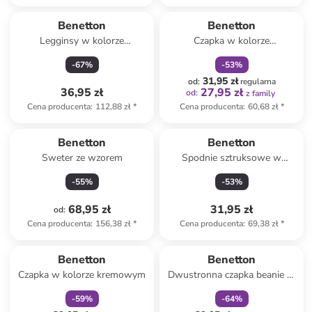
zniżka
family
Benetton
Benetton
Legginsy w kolorze
Czapka w kolorze
granatowym
jasnoróżowo-turkusowo-
-
67
%
-
53
%
fioletowym
31,95 zł
od
:
regularna
36,95 zł
27,95 zł
od
:
z family
Cena producenta
:
112,88 zł
*
Cena producenta
:
60,68 zł
*
Benetton
Benetton
Sweter ze wzorem
Spodnie sztruksowe w
kolorze beżowym
-
55
%
-
53
%
68,95 zł
31,95 zł
od
:
Cena producenta
:
156,38 zł
*
Cena producenta
:
69,38 zł
*
zniżka
family
zniżka
family
Benetton
Benetton
Czapka w kolorze kremowym
Dwustronna czapka beanie w
kolorze szaro-białym
-
59
%
-
64
%