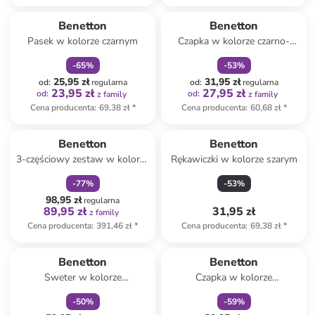
zniżka
family
zniżka
family
Benetton
Benetton
Pasek w kolorze czarnym
Czapka w kolorze czarno-
zielono-niebieskim
-
65
%
-
53
%
25,95 zł
31,95 zł
od
:
regularna
od
:
regularna
23,95 zł
27,95 zł
od
:
od
:
z family
z family
Cena producenta
:
69,38 zł
*
Cena producenta
:
60,68 zł
*
zniżka
family
Benetton
Benetton
3-częściowy zestaw w kolorze
Rękawiczki w kolorze szarym
czarnym
-
77
%
-
53
%
98,95 zł
regularna
89,95 zł
31,95 zł
z family
Cena producenta
:
391,46 zł
*
Cena producenta
:
69,38 zł
*
zniżka
family
zniżka
family
Benetton
Benetton
Sweter w kolorze
Czapka w kolorze
granatowym
granatowym
-
50
%
-
59
%