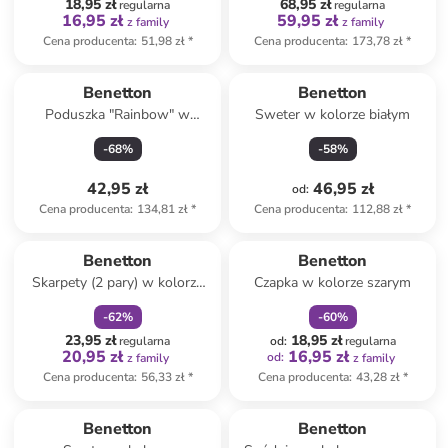
18,95 zł
68,95 zł
regularna
regularna
16,95 zł
59,95 zł
z family
z family
Cena producenta
:
51,98 zł
*
Cena producenta
:
173,78 zł
*
Benetton
Benetton
Poduszka "Rainbow" w
Sweter w kolorze białym
kolorze białym ze wzorem
-
68
%
-
58
%
42,95 zł
46,95 zł
od
:
Cena producenta
:
134,81 zł
*
Cena producenta
:
112,88 zł
*
zniżka
family
zniżka
family
Benetton
Benetton
Skarpety (2 pary) w kolorze
Czapka w kolorze szarym
czarnym, białym i granatowym
-
62
%
-
60
%
23,95 zł
18,95 zł
regularna
od
:
regularna
20,95 zł
16,95 zł
od
:
z family
z family
Cena producenta
:
56,33 zł
*
Cena producenta
:
43,28 zł
*
Benetton
Benetton