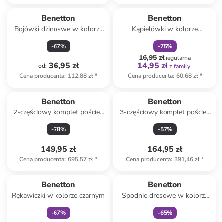
zniżka
family
Benetton
Benetton
Bojówki dżinoswe w kolorze
Kąpielówki w kolorze
granatowym
granatowym
-
67
%
-
75
%
16,95 zł
regularna
36,95 zł
14,95 zł
od
:
z family
Cena producenta
:
112,88 zł
*
Cena producenta
:
60,68 zł
*
Benetton
Benetton
2-częściowy komplet pościeli
3-częściowy komplet pościeli
w kolorze jasnoszarym
w kolorze białym ze wzorem
-
78
%
-
57
%
149,95 zł
164,95 zł
Cena producenta
:
695,57 zł
*
Cena producenta
:
391,46 zł
*
zniżka
family
zniżka
family
Benetton
Benetton
Rękawiczki w kolorze czarnym
Spodnie dresowe w kolorze
czerwonym
-
67
%
-
65
%