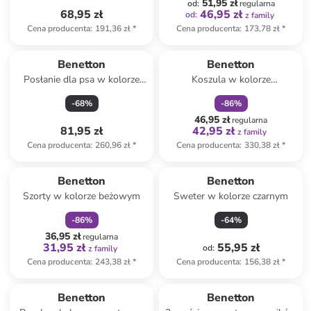
51,95 zł
od
:
regularna
68,95 zł
46,95 zł
od
:
z family
Cena producenta
:
191,36 zł
*
Cena producenta
:
173,78 zł
*
zniżka
family
Benetton
Benetton
Posłanie dla psa w kolorze
Koszula w kolorze
szarym
pomarańczowym
-
68
%
-
86
%
46,95 zł
regularna
81,95 zł
42,95 zł
z family
Cena producenta
:
260,96 zł
*
Cena producenta
:
330,38 zł
*
zniżka
family
Benetton
Benetton
Szorty w kolorze beżowym
Sweter w kolorze czarnym
-
86
%
-
64
%
36,95 zł
regularna
31,95 zł
55,95 zł
od
:
z family
Cena producenta
:
243,38 zł
*
Cena producenta
:
156,38 zł
*
zniżka
family
Benetton
Benetton