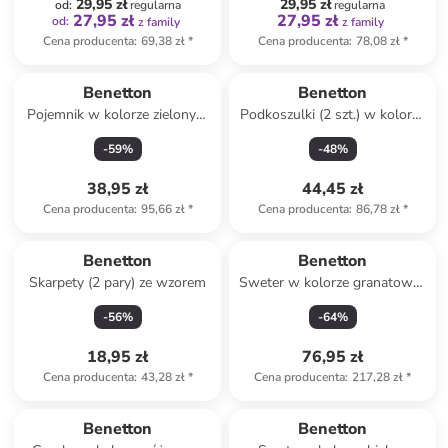
29,95 zł
29,95 zł
od
:
regularna
regularna
27,95 zł
27,95 zł
od
:
z family
z family
Cena producenta
:
69,38 zł
*
Cena producenta
:
78,08 zł
*
Benetton
Benetton
Pojemnik w kolorze zielonym
Podkoszulki (2 szt.) w kolorze
- 840 ml
białym
-
59
%
-
48
%
38,95 zł
44,45 zł
Cena producenta
:
95,66 zł
*
Cena producenta
:
86,78 zł
*
Benetton
Benetton
Skarpety (2 pary) ze wzorem
Sweter w kolorze granatowo-
białym
-
56
%
-
64
%
18,95 zł
76,95 zł
Cena producenta
:
43,28 zł
*
Cena producenta
:
217,28 zł
*
zniżka
family
zniżka
family
Benetton
Benetton