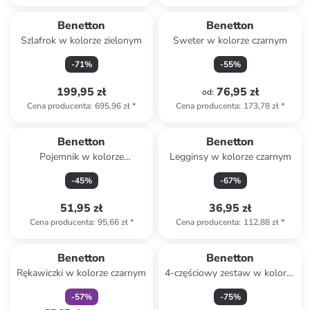
Benetton
Benetton
Szlafrok w kolorze zielonym
Sweter w kolorze czarnym
-
71
%
-
55
%
199,95 zł
76,95 zł
od
:
Cena producenta
:
695,96 zł
*
Cena producenta
:
173,78 zł
*
Produkt zarezerwowany
Benetton
Benetton
Pojemnik w kolorze
Legginsy w kolorze czarnym
czerwonym - 840 ml
-
45
%
-
67
%
51,95 zł
36,95 zł
Cena producenta
:
95,66 zł
*
Cena producenta
:
112,88 zł
*
zniżka
family
Benetton
Benetton
Rękawiczki w kolorze czarnym
4-częściowy zestaw w kolorze
białym
-
57
%
-
75
%