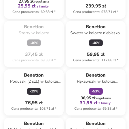
27,95 zł
regularna
25,95 zł
239,95 zł
z family
Cena producenta
:
60,68 zł
*
Cena producenta
:
978,71 zł
*
Spóźniłeś się.

Wyprzedane
Benetton
Benetton
Szorty w kolorze
Sweter w kolorze niebiesko-
jasnoróżowo-
szarym
-
46
%
-
46
%
pomarańczowym
37,45 zł
59,95 zł
Cena producenta
:
69,38 zł
*
Cena producenta
:
112,88 zł
*
zniżka
family
Benetton
Benetton
Poduszki (2 szt.) w kolorze
Rękawiczki w kolorze
beżowym
fioletowym
-
29
%
-
53
%
36,95 zł
regularna
76,95 zł
31,95 zł
z family
Cena producenta
:
108,71 zł
*
Cena producenta
:
69,38 zł
*
Benetton
Benetton