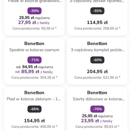
Pasek w kolorze granatowo-
3-częściowy zestaw ręczników
srebrnym
w kolorze niebieskim
-
59
%
-
55
%
29,95 zł
regularna
27,95 zł
114,95 zł
z family
Cena producenta
:
69,38 zł
*
Cena producenta
:
256,65 zł
*
zniżka
family
Benetton
Benetton
Spodnie w kolorze czarnym
3-częściowy komplet pościeli
w kolorze czarno-białym
-
71
%
-
60
%
94,95 zł
od
:
regularna
85,95 zł
204,95 zł
od
:
z family
Cena producenta
:
304,28 zł
*
Cena producenta
:
521,96 zł
*
zniżka
family
Benetton
Benetton
Pled w kolorze zielonym - 190
Szorty dżinsowe w kolorze
x 140 cm
różowym
-
65
%
-
76
%
25,95 zł
regularna
154,95 zł
23,95 zł
z family
Cena producenta
:
450,00 zł
*
Cena producenta
:
99,83 zł
*