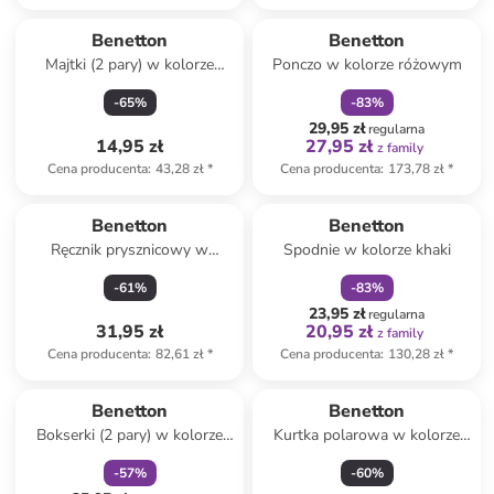
zniżka
family
Benetton
Benetton
Majtki (2 pary) w kolorze
Ponczo w kolorze różowym
czarno-białym
-
65
%
-
83
%
29,95 zł
regularna
14,95 zł
27,95 zł
z family
Cena producenta
:
43,28 zł
*
Cena producenta
:
173,78 zł
*
zniżka
family
Benetton
Benetton
Ręcznik prysznicowy w
Spodnie w kolorze khaki
kolorze beżowym
-
61
%
-
83
%
23,95 zł
regularna
31,95 zł
20,95 zł
z family
Cena producenta
:
82,61 zł
*
Cena producenta
:
130,28 zł
*
zniżka
family
Benetton
Benetton
Bokserki (2 pary) w kolorze
Kurtka polarowa w kolorze
szaro-kremowo-granatowym
kremowo-brązowym
-
57
%
-
60
%