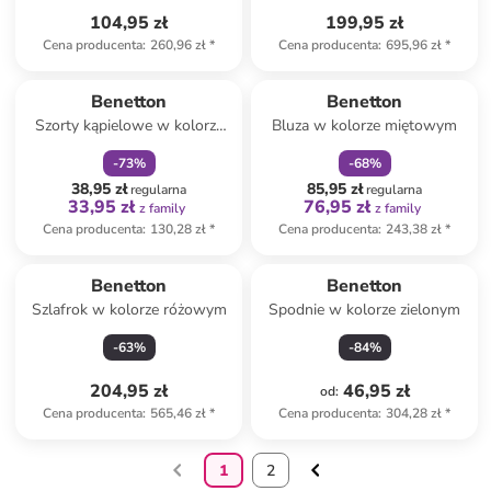
104,95 zł
199,95 zł
Cena producenta
:
260,96 zł
*
Cena producenta
:
695,96 zł
*
zniżka
family
zniżka
family
Benetton
Benetton
Szorty kąpielowe w kolorze
Bluza w kolorze miętowym
czarnym
-
73
%
-
68
%
38,95 zł
85,95 zł
regularna
regularna
33,95 zł
76,95 zł
z family
z family
Cena producenta
:
130,28 zł
*
Cena producenta
:
243,38 zł
*
Benetton
Benetton
Szlafrok w kolorze różowym
Spodnie w kolorze zielonym
-
63
%
-
84
%
204,95 zł
46,95 zł
od
:
Cena producenta
:
565,46 zł
*
Cena producenta
:
304,28 zł
*
1
2