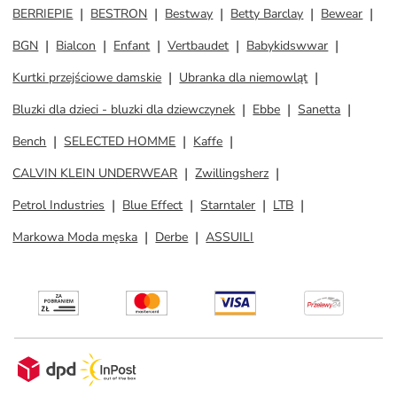
BERRIEPIE
BESTRON
Bestway
Betty Barclay
Bewear
BGN
Bialcon
Enfant
Vertbaudet
Babykidswwar
Kurtki przejściowe damskie
Ubranka dla niemowląt
Bluzki dla dzieci - bluzki dla dziewczynek
Ebbe
Sanetta
Bench
SELECTED HOMME
Kaffe
CALVIN KLEIN UNDERWEAR
Zwillingsherz
Petrol Industries
Blue Effect
Starntaler
LTB
Markowa Moda męska
Derbe
ASSUILI