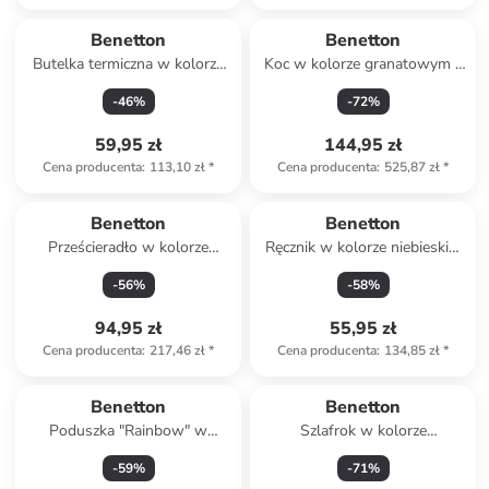
Benetton
Benetton
Butelka termiczna w kolorze
Koc w kolorze granatowym -
czerwonym - 550 ml
190 x 140 cm
-
46
%
-
72
%
59,95 zł
144,95 zł
Cena producenta
:
113,10 zł
*
Cena producenta
:
525,87 zł
*
Benetton
Benetton
Prześcieradło w kolorze
Ręcznik w kolorze niebieskim
niebieskim na gumce
do włosów - dł. 26 cm
-
56
%
-
58
%
94,95 zł
55,95 zł
Cena producenta
:
217,46 zł
*
Cena producenta
:
134,85 zł
*
Produkt zarezerwowany
Benetton
Benetton
Poduszka "Rainbow" w
Szlafrok w kolorze
kolorze białym ze wzorem
czerwonym
-
59
%
-
71
%