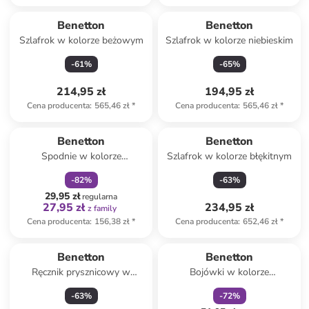
Benetton
Benetton
Szlafrok w kolorze beżowym
Szlafrok w kolorze niebieskim
-
61
%
-
65
%
214,95 zł
194,95 zł
Cena producenta
:
565,46 zł
*
Cena producenta
:
565,46 zł
*
zniżka
family
Benetton
Benetton
Spodnie w kolorze
Szlafrok w kolorze błękitnym
turkusowym
-
82
%
-
63
%
29,95 zł
regularna
27,95 zł
234,95 zł
z family
Cena producenta
:
156,38 zł
*
Cena producenta
:
652,46 zł
*
zniżka
family
Benetton
Benetton
Ręcznik prysznicowy w
Bojówki w kolorze
kolorze niebieskim
szarobrązowym
-
63
%
-
72
%