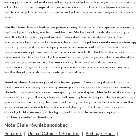
każdą porę roku. 
Sukienki
 w kratkę czy sukienki Benetton wykonane z dzianiny 
– każda z nich jest oryginalna i jedyna w swoim rodzaju. Dostępne są także w 
bardzo różnych rozmiarach – zarówno tych mniejszych jak i większych – plus 
size.
Kurtki Benetton – idealne na jesień i zimę
Ubrania, które kupujemy, powinny 
być nie tylko modne, ale też i praktyczne. Marka Benetton doskonale o tym 
wie! Kurtki Benetton są wykonane z wysokiej jakości materiałów, które 
skutecznie chronią przed zimnem i deszczem. Projektanci marki nie zapominają 
też i o tym, co jest najważniejszym wyróżnikiem ich ubrań, a mianowicie o 
wspomnianych już wcześniej kolorach i wzorach. Kurtki Benetton – zarówno 
dziecięce jak i te dla dorosłych – wyróżnia nie tylko wysoka jakość materiałów, 
ale też i oryginalne wzory, fasony i kolory. Nie ma absolutnie żadnej 
możliwości, aby nie zwrócić uwagi na modną kurtkę w kratkę czy dziecięcą 
kurtkę Benetton ozdobioną modnym nadrukiem.
Sweter Benetton – na przekór stereotypom!
Dzieci z reguły nie lubią nosić 
swetrów – kojarzą się z odzieżą niewygodną i co gorsza – niemodną. Swetry 
Benetton jednak doskonale zrywają z tym stereotypem. Nie tylko wykonane są 
one z delikatnych tkanin, które dodatkowo są bardzo ciepłe, ale też wyróżniają 
je modne wzory i kolory. Romby, frędzle czy fantazyjne nadruki – to wszystko 
znajdziecie w swetrach Benetton – nie tylko tych dla dzieci, ale też i dla 
dorosłych. Na limango.pl dostępny jest bardzo duży wybór ciepłych i 
modnych swetrów Benetton!
Może Ci się również spodobać
:
Bendorff
United Colour of Benetton
Berlinger Haus