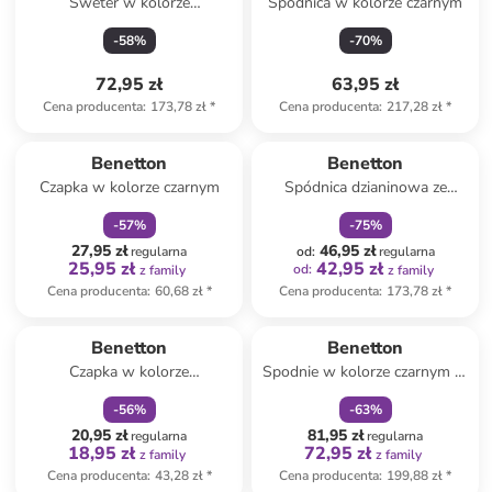
Sweter w kolorze
Spódnica w kolorze czarnym
jasnoróżowym
-
58
%
-
70
%
72,95 zł
63,95 zł
Cena producenta
:
173,78 zł
*
Cena producenta
:
217,28 zł
*
zniżka
family
zniżka
family
Benetton
Benetton
Czapka w kolorze czarnym
Spódnica dzianinowa ze
wzorem
-
57
%
-
75
%
27,95 zł
46,95 zł
regularna
od
:
regularna
25,95 zł
42,95 zł
od
:
z family
z family
Cena producenta
:
60,68 zł
*
Cena producenta
:
173,78 zł
*
zniżka
family
zniżka
family
Benetton
Benetton
Czapka w kolorze
Spodnie w kolorze czarnym ze
granatowym
skóry syntetycznej
-
56
%
-
63
%
20,95 zł
81,95 zł
regularna
regularna
18,95 zł
72,95 zł
z family
z family
Cena producenta
:
43,28 zł
*
Cena producenta
:
199,88 zł
*