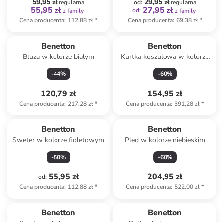
59,95 zł
29,95 zł
regularna
od
:
regularna
55,95 zł
27,95 zł
od
:
z family
z family
Cena producenta
:
112,88 zł
*
Cena producenta
:
69,38 zł
*
Benetton
Benetton
Bluza w kolorze białym
Kurtka koszulowa w kolorze
czerwonym
-
44
%
-
60
%
120,79 zł
154,95 zł
Cena producenta
:
217,28 zł
*
Cena producenta
:
391,28 zł
*
Benetton
Benetton
Sweter w kolorze fioletowym
Pled w kolorze niebieskim
-
50
%
-
60
%
55,95 zł
204,95 zł
od
:
Cena producenta
:
112,88 zł
*
Cena producenta
:
522,00 zł
*
Benetton
Benetton