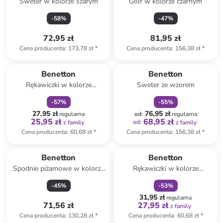
Sweter w kolorze szarym
Golf w kolorze czarnym
-
58
%
-
47
%
72,95 zł
81,95 zł
Cena producenta
:
173,78 zł
*
Cena producenta
:
156,38 zł
*
zniżka
family
zniżka
family
Benetton
Benetton
Rękawiczki w kolorze
Sweter ze wzorem
jasnoróżowym
-
57
%
-
55
%
27,95 zł
76,95 zł
regularna
od
:
regularna
25,95 zł
68,95 zł
od
:
z family
z family
Cena producenta
:
60,68 zł
*
Cena producenta
:
156,38 zł
*
zniżka
family
Benetton
Benetton
Spodnie piżamowe w kolorze
Rękawiczki w kolorze
kremowym
różowym
-
45
%
-
53
%
31,95 zł
regularna
71,56 zł
27,95 zł
z family
Cena producenta
:
130,28 zł
*
Cena producenta
:
60,68 zł
*