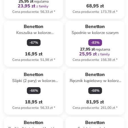
25,95 zł
regularna
23,95 zł
68,95 zł
z family
Cena producenta
:
56,33 zł
*
Cena producenta
:
173,78 zł
*
zniżka
family
Benetton
Benetton
Koszulka w kolorze
Spodnie w kolorze szarym
jasnoróżowym
-
67
%
-
83
%
27,95 zł
regularna
16,95 zł
25,95 zł
z family
Cena producenta
:
51,98 zł
*
Cena producenta
:
156,38 zł
*
Benetton
Benetton
Slipki (2 pary) w kolorze
Ręcznik kąpielowy w kolorze
szaro-białym
różowym z kapturem
-
66
%
-
68
%
18,95 zł
81,95 zł
Cena producenta
:
56,33 zł
*
Cena producenta
:
261,00 zł
*
Tylko z
family
zniżka
family
Benetton
Benetton