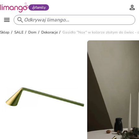
family
Sklep
SALE
Dom
Dekoracje
Gasidło "Nox" w kolorze złotym do świec - 