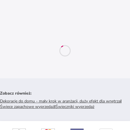
Zobacz również
:
Dekoracje do domu - mały krok w aranżacji, duży efekt dla wnętrza
|
Świece zapachowe wyprzedaż
|
Świeczniki wyprzedaż