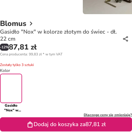
Blomus
Gasidło "Nox" w kolorze złotym do świec - dł.
22 cm
87,81 zł
-
12
%
Cena producenta
:
99,83 zł
*
w tym VAT
Zostały tylko 3 sztuki
Kolor
Gasidło
"Nox" w
kolorze
Dlaczego ceny się zmieniają?
złotym do
Dodaj do koszyka za
87,81 zł
świec - dł. 22
cm