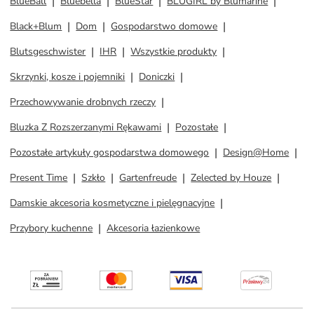
BlueBall
Bluebella
BlueStar
BLUGIRL by Blumarine
Black+Blum
Dom
Gospodarstwo domowe
Blutsgeschwister
IHR
Wszystkie produkty
Skrzynki, kosze i pojemniki
Doniczki
Przechowywanie drobnych rzeczy
Bluzka Z Rozszerzanymi Rękawami
Pozostałe
Pozostałe artykuły gospodarstwa domowego
Design@Home
Present Time
Szkło
Gartenfreude
Zelected by Houze
Damskie akcesoria kosmetyczne i pielęgnacyjne
Przybory kuchenne
Akcesoria łazienkowe