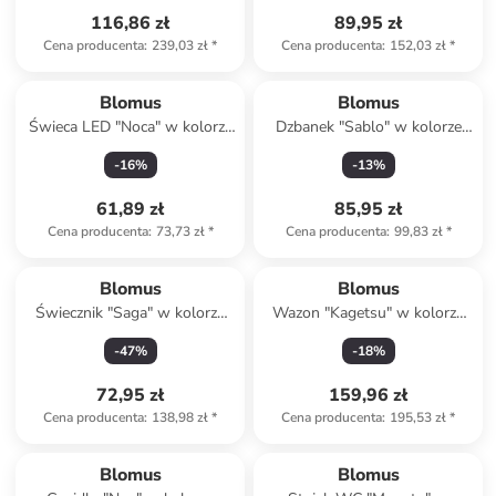
116,86 zł
89,95 zł
Cena producenta
:
239,03 zł
*
Cena producenta
:
152,03 zł
*
Blomus
Blomus
Świeca LED "Noca" w kolorze
Dzbanek "Sablo" w kolorze
białym - wys. 12 cm
biało-kremowym na mleko -
-
16
%
-
13
%
wys. 12 cm
61,89 zł
85,95 zł
Cena producenta
:
73,73 zł
*
Cena producenta
:
99,83 zł
*
Blomus
Blomus
Świecznik "Saga" w kolorze
Wazon "Kagetsu" w kolorze
błękitnym - wys. 12 x Ø 12
jasnoszarym - 18 x 6 cm
-
47
%
-
18
%
cm
72,95 zł
159,96 zł
Cena producenta
:
138,98 zł
*
Cena producenta
:
195,53 zł
*
Blomus
Blomus