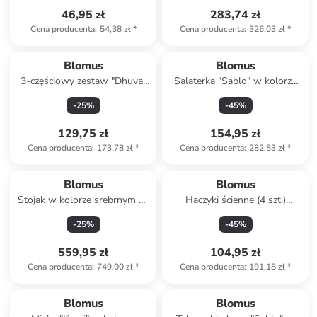
46,95 zł
283,74 zł
Cena producenta
:
54,38 zł
*
Cena producenta
:
326,03 zł
*
Blomus
Blomus
3-częściowy zestaw "Dhuva"
Salaterka "Sablo" w kolorze
w kolorze szarym do
beżowym - Ø 28 cm
-
25
%
-
45
%
zmywania
129,75 zł
154,95 zł
Cena producenta
:
173,78 zł
*
Cena producenta
:
282,53 zł
*
Blomus
Blomus
Stojak w kolorze srebrnym na
Haczyki ścienne (4 szt.)
papier toaletowy - (S)20 x
"Ponto" w kolorze szarym
-
25
%
-
45
%
(W)64,5 x (G)15 cm
559,95 zł
104,95 zł
Cena producenta
:
749,00 zł
*
Cena producenta
:
191,18 zł
*
Blomus
Blomus