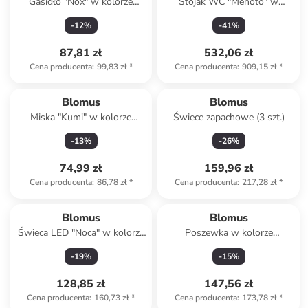
Gasidło "Nox" w kolorze
Stojak WC "Menoto" w
złotym do świec - dł. 22 cm
kolorze srebrno-czarnym -
-
12
%
-
41
%
wys. 65 cm
87,81 zł
532,06 zł
Cena producenta
:
99,83 zł
*
Cena producenta
:
909,15 zł
*
Blomus
Blomus
Miska "Kumi" w kolorze
Świece zapachowe (3 szt.)
brązowym - Ø 16 cm
-
13
%
-
26
%
74,99 zł
159,96 zł
Cena producenta
:
86,78 zł
*
Cena producenta
:
217,28 zł
*
Blomus
Blomus
Świeca LED "Noca" w kolorze
Poszewka w kolorze
jasnoszarym - wys. 27 cm
kremowym na poduszkę - 30
-
19
%
-
15
%
x 50 cm
128,85 zł
147,56 zł
Cena producenta
:
160,73 zł
*
Cena producenta
:
173,78 zł
*