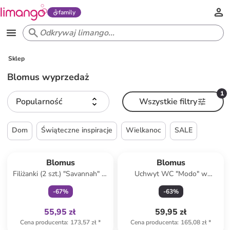
family
Sklep
Blomus wyprzedaż
1
Popularność
Wszystkie filtry
Dom
Świąteczne inspiracje
Wielkanoc
SALE
Tylko z
family
Blomus
Blomus
Filiżanki (2 szt.) "Savannah" w
Uchwyt WC "Modo" w
kolorze beżowym - 250 ml
kolorze szarym na papier
-
67
%
-
63
%
toaletowy - 13 x 9 cm
55,95 zł
59,95 zł
Cena producenta
:
173,57 zł
*
Cena producenta
:
165,08 zł
*