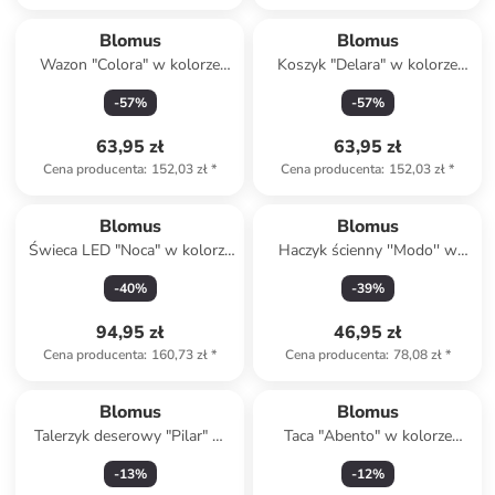
Blomus
Blomus
Wazon "Colora" w kolorze
Koszyk "Delara" w kolorze
zielonym - wys. 15 x Ø 10 cm
beżowym na pieczywo - 21 x
-
57
%
-
57
%
9,5 x 21 cm
63,95 zł
63,95 zł
Cena producenta
:
152,03 zł
*
Cena producenta
:
152,03 zł
*
Blomus
Blomus
Świeca LED "Noca" w kolorze
Haczyk ścienny ''Modo'' w
szarym - wys. 27 cm
kolorze srebrnym - 2 x 6 x 1
-
40
%
-
39
%
cm
94,95 zł
46,95 zł
Cena producenta
:
160,73 zł
*
Cena producenta
:
78,08 zł
*
Blomus
Blomus
Talerzyk deserowy "Pilar" w
Taca "Abento" w kolorze
kolorze szarym - Ø 20 cm
jasnobrązowym - 50 x 30 cm
-
13
%
-
12
%