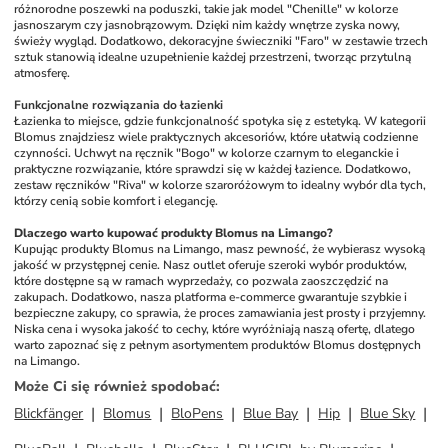
różnorodne poszewki na poduszki, takie jak model "Chenille" w kolorze 
jasnoszarym czy jasnobrązowym. Dzięki nim każdy wnętrze zyska nowy, 
świeży wygląd. Dodatkowo, dekoracyjne świeczniki "Faro" w zestawie trzech 
sztuk stanowią idealne uzupełnienie każdej przestrzeni, tworząc przytulną 
atmosferę.
Funkcjonalne rozwiązania do łazienki
Łazienka to miejsce, gdzie funkcjonalność spotyka się z estetyką. W kategorii 
Blomus znajdziesz wiele praktycznych akcesoriów, które ułatwią codzienne 
czynności. Uchwyt na ręcznik "Bogo" w kolorze czarnym to eleganckie i 
praktyczne rozwiązanie, które sprawdzi się w każdej łazience. Dodatkowo, 
zestaw ręczników "Riva" w kolorze szaroróżowym to idealny wybór dla tych, 
którzy cenią sobie komfort i elegancję.
Dlaczego warto kupować produkty Blomus na Limango?
Kupując produkty Blomus na Limango, masz pewność, że wybierasz wysoką 
jakość w przystępnej cenie. Nasz outlet oferuje szeroki wybór produktów, 
które dostępne są w ramach wyprzedaży, co pozwala zaoszczędzić na 
zakupach. Dodatkowo, nasza platforma e-commerce gwarantuje szybkie i 
bezpieczne zakupy, co sprawia, że proces zamawiania jest prosty i przyjemny. 
Niska cena i wysoka jakość to cechy, które wyróżniają naszą ofertę, dlatego 
warto zapoznać się z pełnym asortymentem produktów Blomus dostępnych 
na Limango.
Może Ci się również spodobać
:
Blickfänger
Blomus
BloPens
Blue Bay
Hip
Blue Sky