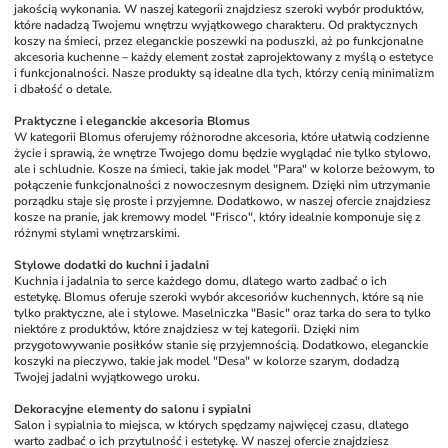
jakością wykonania. W naszej kategorii znajdziesz szeroki wybór produktów, 
które nadadzą Twojemu wnętrzu wyjątkowego charakteru. Od praktycznych 
koszy na śmieci, przez eleganckie poszewki na poduszki, aż po funkcjonalne 
akcesoria kuchenne – każdy element został zaprojektowany z myślą o estetyce 
i funkcjonalności. Nasze produkty są idealne dla tych, którzy cenią minimalizm 
i dbałość o detale.
Praktyczne i eleganckie akcesoria Blomus
W kategorii Blomus oferujemy różnorodne akcesoria, które ułatwią codzienne 
życie i sprawią, że wnętrze Twojego domu będzie wyglądać nie tylko stylowo, 
ale i schludnie. Kosze na śmieci, takie jak model "Para" w kolorze beżowym, to 
połączenie funkcjonalności z nowoczesnym designem. Dzięki nim utrzymanie 
porządku staje się proste i przyjemne. Dodatkowo, w naszej ofercie znajdziesz 
kosze na pranie, jak kremowy model "Frisco", który idealnie komponuje się z 
różnymi stylami wnętrzarskimi.
Stylowe dodatki do kuchni i jadalni
Kuchnia i jadalnia to serce każdego domu, dlatego warto zadbać o ich 
estetykę. Blomus oferuje szeroki wybór akcesoriów kuchennych, które są nie 
tylko praktyczne, ale i stylowe. Maselniczka "Basic" oraz tarka do sera to tylko 
niektóre z produktów, które znajdziesz w tej kategorii. Dzięki nim 
przygotowywanie posiłków stanie się przyjemnością. Dodatkowo, eleganckie 
koszyki na pieczywo, takie jak model "Desa" w kolorze szarym, dodadzą 
Twojej jadalni wyjątkowego uroku.
Dekoracyjne elementy do salonu i sypialni
Salon i sypialnia to miejsca, w których spędzamy najwięcej czasu, dlatego 
warto zadbać o ich przytulność i estetykę. W naszej ofercie znajdziesz 