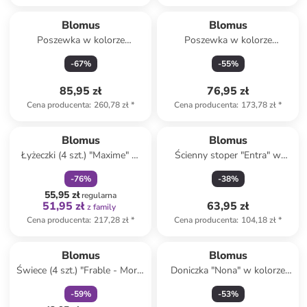
Blomus
Blomus
Poszewka w kolorze
Poszewka w kolorze
beżowym na poduszkę - 40 x
jasnobrązowym na poduszkę -
-
67
%
-
55
%
60 cm
40 x 40 cm
85,95 zł
76,95 zł
Cena producenta
:
260,78 zł
*
Cena producenta
:
173,78 zł
*
zniżka
family
Blomus
Blomus
Łyżeczki (4 szt.) "Maxime" w
Ścienny stoper "Entra" w
kolorze srebrno-szarym - wys.
kolorze brązowo-czarnym do
-
76
%
-
38
%
11 cm
drzwi - dł. 4 cm
55,95 zł
regularna
51,95 zł
63,95 zł
z family
Cena producenta
:
217,28 zł
*
Cena producenta
:
104,18 zł
*
zniżka
family
Produkt zarezerwowany
Blomus
Blomus
Świece (4 szt.) "Frable - Mora"
Doniczka "Nona" w kolorze
w kolorze kremowym - wys. 3
jasnoszarym na zioła - Ø 12,5
-
59
%
-
53
%
cm
cm