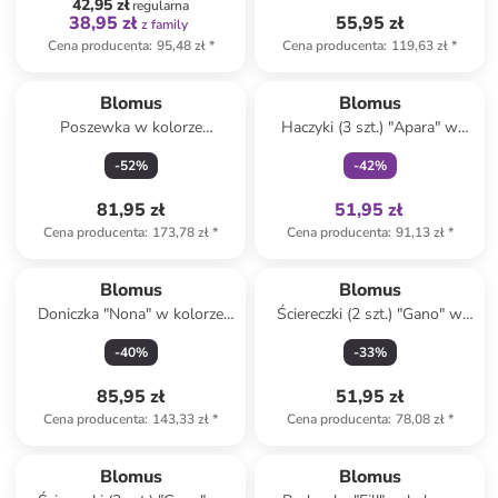
42,95 zł
regularna
38,95 zł
55,95 zł
z family
Cena producenta
:
95,48 zł
*
Cena producenta
:
119,63 zł
*
Tylko z
family
Blomus
Blomus
Poszewka w kolorze
Haczyki (3 szt.) "Apara" w
jasnobrązowym na poduszkę -
kolorze srebrnym na drzwi -
-
52
%
-
42
%
40 x 40 cm
wys. 13 cm
81,95 zł
51,95 zł
Cena producenta
:
173,78 zł
*
Cena producenta
:
91,13 zł
*
Blomus
Blomus
Doniczka "Nona" w kolorze
Ściereczki (2 szt.) "Gano" w
białym na zioła - Ø 15 cm
kolorze beżowo-kremowym
-
40
%
-
33
%
do naczyń - 25 x 25 cm
85,95 zł
51,95 zł
Cena producenta
:
143,33 zł
*
Cena producenta
:
78,08 zł
*
Blomus
Blomus