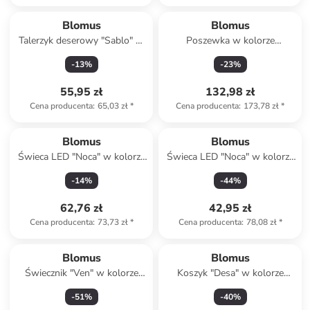
Blomus
Blomus
Talerzyk deserowy "Sablo" w
Poszewka w kolorze
kolorze jasnoszarym - Ø 21
beżowym na poduszkę - 40 x
-
13
%
-
23
%
cm
40 cm
55,95 zł
132,98 zł
Cena producenta
:
65,03 zł
*
Cena producenta
:
173,78 zł
*
Blomus
Blomus
Świeca LED "Noca" w kolorze
Świeca LED "Noca" w kolorze
jasnoszarym - wys. 12 cm
białym - wys. 15 cm
-
14
%
-
44
%
62,76 zł
42,95 zł
Cena producenta
:
73,73 zł
*
Cena producenta
:
78,08 zł
*
Blomus
Blomus
Świecznik "Ven" w kolorze
Koszyk "Desa" w kolorze
zielonym - 40 x 14 cm
antracytowym na pieczywo -
-
51
%
-
40
%
20 x 10 x 20 cm