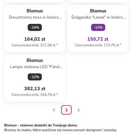
Tylko z
family
Blomus
Blomus
Dwustronny kosz w kolorze
Ściągaczka "Lavea" w kolorze
biało-beżowym - 23 x 26 x 23
beżowym do wody - 22 x 26
-
24
%
-
13
%
c,
cm
164,02 zł
150,72 zł
Cena producenta
:
217,28 zł
*
Cena producenta
:
173,78 zł
*
Blomus
Lampa stołowa LED "Farol
Mini" - KEE G - wys. 19 cm
-
12
%
382,13 zł
Cena producenta
:
434,78 zł
*
1
Blomus - stylowe dodatki do Twojego domu
Blomus to marka, która wyróżnia się nowoczesnym designem i wysoką 