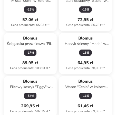
Miska "Kumi" w kolorze
Talerz obiadowy "Sablo" w
brązowym - Ø 14 cm
kolorze jasnoszarym - Ø 26
-
12
%
-
15
%
cm
57,06 zł
72,95 zł
Cena producenta
:
65,03 zł
*
Cena producenta
:
86,78 zł
*
Blomus
Blomus
Ściągaczka prysznicowa "Flit"
Haczyk ścienny ''Modo'' w
w kolorze szarym - 23 x 7 cm
kolorze złotym - 2 x 6 x 1 cm
-
17
%
-
16
%
89,95 zł
64,95 zł
Cena producenta
:
108,53 zł
*
Cena producenta
:
78,08 zł
*
Blomus
Blomus
Filcowy koszyk "Tiggy" w
Wazon "Ceola" w kolorze
kolorze jasnobrązowym - wys.
szarym - wys. 13 x Ø 8 cm
-
54
%
-
11
%
44 x Ø 42 cm
269,95 zł
61,46 zł
Cena producenta
:
587,25 zł
*
Cena producenta
:
69,38 zł
*