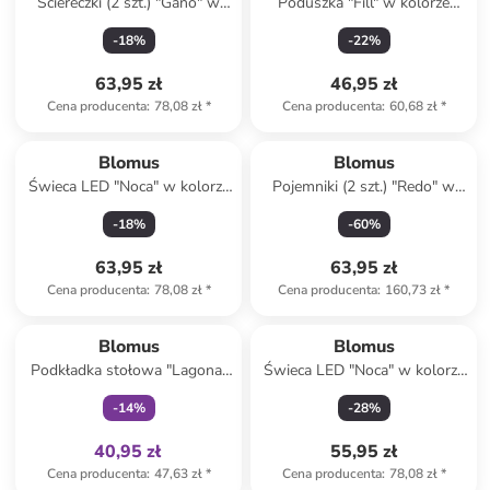
Ściereczki (2 szt.) "Gano" w
Poduszka "Fill" w kolorze
kolorze beżowo-szarym do
białym - 45 x 45 cm
-
18
%
-
22
%
naczyń - 25 x 25 cm
63,95 zł
46,95 zł
Cena producenta
:
78,08 zł
*
Cena producenta
:
60,68 zł
*
Blomus
Blomus
Świeca LED "Noca" w kolorze
Pojemniki (2 szt.) "Redo" w
szarym - wys. 15 cm
kolorze beżowym - 32 x 15
-
18
%
-
60
%
cm
63,95 zł
63,95 zł
Cena producenta
:
78,08 zł
*
Cena producenta
:
160,73 zł
*
Tylko z
family
Blomus
Blomus
Podkładka stołowa "Lagona"
Świeca LED "Noca" w kolorze
w kolorze beżowym - 36 x 48
jasnoszarym - wys. 15 cm
-
14
%
-
28
%
cm
40,95 zł
55,95 zł
Cena producenta
:
47,63 zł
*
Cena producenta
:
78,08 zł
*