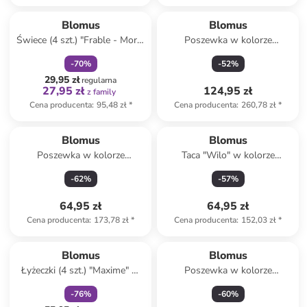
zniżka
family
Blomus
Blomus
Świece (4 szt.) "Frable - Mora"
Poszewka w kolorze
w kolorze kremowym - wys. 3
beżowym na poduszkę - 40 x
-
70
%
-
52
%
cm
60 cm
29,95 zł
regularna
27,95 zł
124,95 zł
z family
Cena producenta
:
95,48 zł
*
Cena producenta
:
260,78 zł
*
Blomus
Blomus
Poszewka w kolorze
Taca "Wilo" w kolorze
jasnobrązowym na poduszkę -
beżowym - 36 x 25 cm
-
62
%
-
57
%
40 x 40 cm
64,95 zł
64,95 zł
Cena producenta
:
173,78 zł
*
Cena producenta
:
152,03 zł
*
zniżka
family
Blomus
Blomus
Łyżeczki (4 szt.) "Maxime" w
Poszewka w kolorze
kolorze srebrno-szarym - wys.
jasnobrązowym na poduszkę -
-
76
%
-
60
%
11 cm
40 x 40 cm