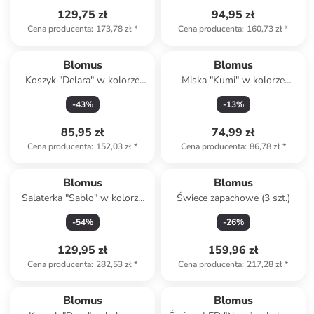
129,75 zł
94,95 zł
Cena producenta
:
173,78 zł
*
Cena producenta
:
160,73 zł
*
Blomus
Blomus
Koszyk "Delara" w kolorze
Miska "Kumi" w kolorze
beżowym na pieczywo - 21 x
brązowym - Ø 16 cm
-
43
%
-
13
%
9,5 x 21 cm
85,95 zł
74,99 zł
Cena producenta
:
152,03 zł
*
Cena producenta
:
86,78 zł
*
Blomus
Blomus
Salaterka "Sablo" w kolorze
Świece zapachowe (3 szt.)
beżowym - Ø 28 cm
-
54
%
-
26
%
129,95 zł
159,96 zł
Cena producenta
:
282,53 zł
*
Cena producenta
:
217,28 zł
*
Blomus
Blomus