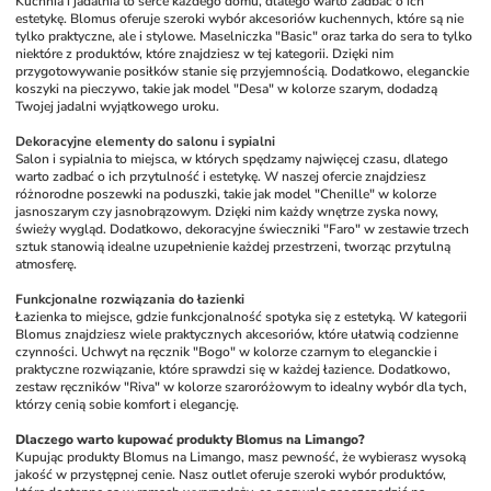
Kuchnia i jadalnia to serce każdego domu, dlatego warto zadbać o ich 
estetykę. Blomus oferuje szeroki wybór akcesoriów kuchennych, które są nie 
tylko praktyczne, ale i stylowe. Maselniczka "Basic" oraz tarka do sera to tylko 
niektóre z produktów, które znajdziesz w tej kategorii. Dzięki nim 
przygotowywanie posiłków stanie się przyjemnością. Dodatkowo, eleganckie 
koszyki na pieczywo, takie jak model "Desa" w kolorze szarym, dodadzą 
Twojej jadalni wyjątkowego uroku.
Dekoracyjne elementy do salonu i sypialni
Salon i sypialnia to miejsca, w których spędzamy najwięcej czasu, dlatego 
warto zadbać o ich przytulność i estetykę. W naszej ofercie znajdziesz 
różnorodne poszewki na poduszki, takie jak model "Chenille" w kolorze 
jasnoszarym czy jasnobrązowym. Dzięki nim każdy wnętrze zyska nowy, 
świeży wygląd. Dodatkowo, dekoracyjne świeczniki "Faro" w zestawie trzech 
sztuk stanowią idealne uzupełnienie każdej przestrzeni, tworząc przytulną 
atmosferę.
Funkcjonalne rozwiązania do łazienki
Łazienka to miejsce, gdzie funkcjonalność spotyka się z estetyką. W kategorii 
Blomus znajdziesz wiele praktycznych akcesoriów, które ułatwią codzienne 
czynności. Uchwyt na ręcznik "Bogo" w kolorze czarnym to eleganckie i 
praktyczne rozwiązanie, które sprawdzi się w każdej łazience. Dodatkowo, 
zestaw ręczników "Riva" w kolorze szaroróżowym to idealny wybór dla tych, 
którzy cenią sobie komfort i elegancję.
Dlaczego warto kupować produkty Blomus na Limango?
Kupując produkty Blomus na Limango, masz pewność, że wybierasz wysoką 
jakość w przystępnej cenie. Nasz outlet oferuje szeroki wybór produktów, 