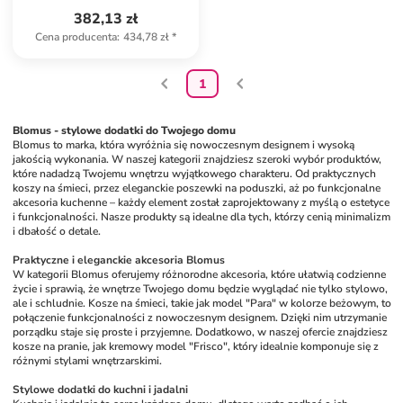
382,13 zł
Cena producenta
:
434,78 zł
*
1
Blomus - stylowe dodatki do Twojego domu
Blomus to marka, która wyróżnia się nowoczesnym designem i wysoką 
jakością wykonania. W naszej kategorii znajdziesz szeroki wybór produktów, 
które nadadzą Twojemu wnętrzu wyjątkowego charakteru. Od praktycznych 
koszy na śmieci, przez eleganckie poszewki na poduszki, aż po funkcjonalne 
akcesoria kuchenne – każdy element został zaprojektowany z myślą o estetyce 
i funkcjonalności. Nasze produkty są idealne dla tych, którzy cenią minimalizm 
i dbałość o detale.
Praktyczne i eleganckie akcesoria Blomus
W kategorii Blomus oferujemy różnorodne akcesoria, które ułatwią codzienne 
życie i sprawią, że wnętrze Twojego domu będzie wyglądać nie tylko stylowo, 
ale i schludnie. Kosze na śmieci, takie jak model "Para" w kolorze beżowym, to 
połączenie funkcjonalności z nowoczesnym designem. Dzięki nim utrzymanie 
porządku staje się proste i przyjemne. Dodatkowo, w naszej ofercie znajdziesz 
kosze na pranie, jak kremowy model "Frisco", który idealnie komponuje się z 
różnymi stylami wnętrzarskimi.
Stylowe dodatki do kuchni i jadalni