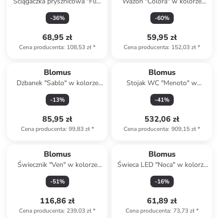
Ściągaczka prysznicowa "Flit"
Wazon "Colora" w kolorze
w kolorze szarym - 23 x 7 cm
zielonym - wys. 15 x Ø 10 cm
-
36
%
-
60
%
68,95 zł
59,95 zł
Cena producenta
:
108,53 zł
*
Cena producenta
:
152,03 zł
*
Blomus
Blomus
Dzbanek "Sablo" w kolorze
Stojak WC "Menoto" w
biało-kremowym na mleko -
kolorze srebrno-czarnym -
-
13
%
-
41
%
wys. 12 cm
wys. 65 cm
85,95 zł
532,06 zł
Cena producenta
:
99,83 zł
*
Cena producenta
:
909,15 zł
*
Blomus
Blomus
Świecznik "Ven" w kolorze
Świeca LED "Noca" w kolorze
zielonym - 40 x 14 cm
białym - wys. 12 cm
-
51
%
-
16
%
116,86 zł
61,89 zł
Cena producenta
:
239,03 zł
*
Cena producenta
:
73,73 zł
*