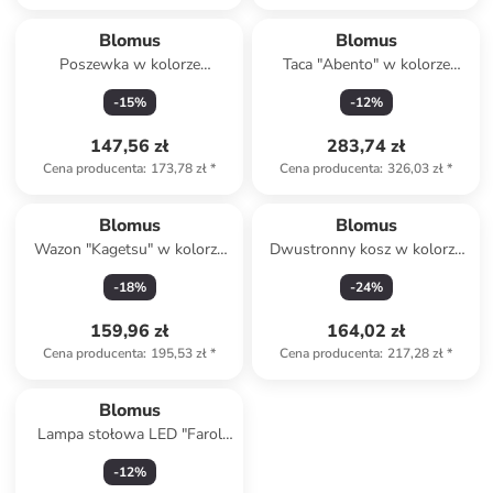
Blomus
Blomus
Poszewka w kolorze
Taca "Abento" w kolorze
kremowym na poduszkę - 30
jasnobrązowym - 50 x 30 cm
-
15
%
-
12
%
x 50 cm
147,56 zł
283,74 zł
Cena producenta
:
173,78 zł
*
Cena producenta
:
326,03 zł
*
Blomus
Blomus
Wazon "Kagetsu" w kolorze
Dwustronny kosz w kolorze
jasnoszarym - 18 x 6 cm
biało-beżowym - 23 x 26 x 23
-
18
%
-
24
%
c,
159,96 zł
164,02 zł
Cena producenta
:
195,53 zł
*
Cena producenta
:
217,28 zł
*
Blomus
Lampa stołowa LED "Farol
Mini" - KEE G - wys. 19 cm
-
12
%