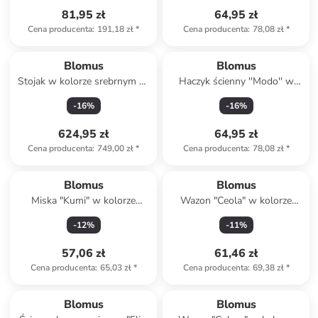
81,95 zł
64,95 zł
Cena producenta
:
191,18 zł
*
Cena producenta
:
78,08 zł
*
Blomus
Blomus
Stojak w kolorze srebrnym na
Haczyk ścienny ''Modo'' w
papier toaletowy - (S)20 x
kolorze złotym - 2 x 6 x 1 cm
-
16
%
-
16
%
(W)64,5 x (G)15 cm
624,95 zł
64,95 zł
Cena producenta
:
749,00 zł
*
Cena producenta
:
78,08 zł
*
Blomus
Blomus
Miska "Kumi" w kolorze
Wazon "Ceola" w kolorze
brązowym - Ø 14 cm
szarym - wys. 13 x Ø 8 cm
-
12
%
-
11
%
57,06 zł
61,46 zł
Cena producenta
:
65,03 zł
*
Cena producenta
:
69,38 zł
*
Blomus
Blomus