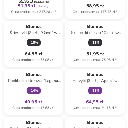
55,95 zł
regularna
51,95 zł
68,95 zł
z family
Cena producenta
:
217,28 zł
*
Cena producenta
:
173,78 zł
*
Blomus
Blomus
Ściereczki (2 szt.) "Gano" w
Ściereczki (2 szt.) "Gano" w
kolorze beżowo-szarym do
kolorze beżowo-kremowym
-
16
%
-
33
%
naczyń - 25 x 25 cm
do naczyń - 25 x 25 cm
64,95 zł
51,95 zł
Cena producenta
:
78,08 zł
*
Cena producenta
:
78,08 zł
*
Tylko z
family
Tylko z
family
Blomus
Blomus
Podkładka stołowa "Lagona"
Haczyki (3 szt.) "Apara" w
w kolorze beżowym - 36 x 48
kolorze srebrnym na drzwi -
-
14
%
-
28
%
cm
wys. 13 cm
40,95 zł
64,95 zł
Cena producenta
:
47,63 zł
*
Cena producenta
:
91,13 zł
*
Blomus
Blomus