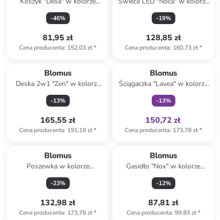
Koszyk "Desa" w kolorze
Świeca LED "Noca" w kolorze
antracytowym na pieczywo -
jasnoszarym - wys. 27 cm
-
46
%
-
19
%
20 x 10 x 20 cm
81,95 zł
128,85 zł
Cena producenta
:
152,03 zł
*
Cena producenta
:
160,73 zł
*
Tylko z
family
Blomus
Blomus
Deska 2w1 "Zen" w kolorze
Ściągaczka "Lavea" w kolorze
beżowym do serwowania - 32
beżowym do wody - 22 x 26
-
13
%
-
13
%
x 17 cm
cm
165,55 zł
150,72 zł
Cena producenta
:
191,18 zł
*
Cena producenta
:
173,78 zł
*
Blomus
Blomus
Poszewka w kolorze
Gasidło "Nox" w kolorze
beżowym na poduszkę - 40 x
złotym do świec - dł. 22 cm
-
23
%
-
12
%
40 cm
132,98 zł
87,81 zł
Cena producenta
:
173,78 zł
*
Cena producenta
:
99,83 zł
*