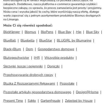
które dostępne są w ramach wyprzedaży, co pozwala zaoszczędzić na 
zakupach. Dodatkowo, nasza platforma e-commerce gwarantuje szybkie i 
bezpieczne zakupy, co sprawia, że proces zamawiania jest prosty i przyjemny. 
Niska cena i wysoka jakość to cechy, które wyróżniają naszą ofertę, dlatego 
warto zapoznać się z pełnym asortymentem produktów Blomus dostępnych 
na Limango.
Może Ci się również spodobać
:
Blickfänger
Blomus
BloPens
Blue Bay
Hip
Blue Sky
BlueBall
Bluebella
BlueStar
BLUGIRL by Blumarine
Black+Blum
Dom
Gospodarstwo domowe
Blutsgeschwister
IHR
Wszystkie produkty
Skrzynki, kosze i pojemniki
Doniczki
Przechowywanie drobnych rzeczy
Bluzka Z Rozszerzanymi Rękawami
Pozostałe
Pozostałe artykuły gospodarstwa domowego
Design@Home
Present Time
Szkło
Gartenfreude
Zelected by Houze