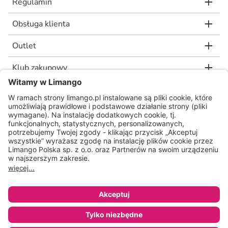
Regulamin
Obsługa klienta
Outlet
Klub zakupowy
limango.de
limango.nl
* Rekomendowana, niewiążąca cena detaliczna producenta, jaką wskazał nam
nasz dostawca. Wartość procentowa oznacza różnicę pomiędzy naszą ceną a