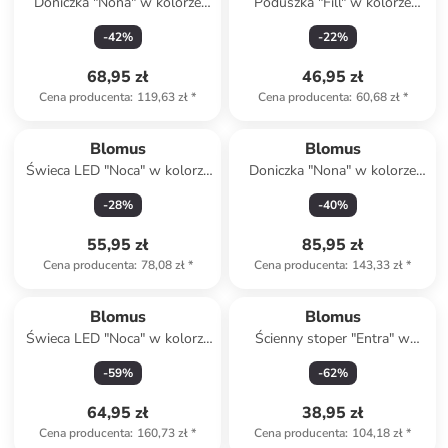
Doniczka "Nona" w kolorze
Poduszka "Fill" w kolorze
jasnoszarym na zioła - Ø 12,5
białym - 45 x 45 cm
-
42
%
-
22
%
cm
68,95 zł
46,95 zł
Cena producenta
:
119,63 zł
*
Cena producenta
:
60,68 zł
*
Blomus
Blomus
Świeca LED "Noca" w kolorze
Doniczka "Nona" w kolorze
jasnoszarym - wys. 15 cm
białym na zioła - Ø 15 cm
-
28
%
-
40
%
55,95 zł
85,95 zł
Cena producenta
:
78,08 zł
*
Cena producenta
:
143,33 zł
*
Blomus
Blomus
Świeca LED "Noca" w kolorze
Ścienny stoper "Entra" w
szarym - wys. 27 cm
kolorze brązowo-czarnym do
-
59
%
-
62
%
drzwi - dł. 4 cm
64,95 zł
38,95 zł
Cena producenta
:
160,73 zł
*
Cena producenta
:
104,18 zł
*