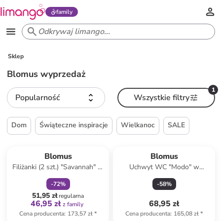
family
Sklep
Blomus wyprzedaż
1
Popularność
Wszystkie filtry
Dom
Świąteczne inspiracje
Wielkanoc
SALE
zniżka
family
Blomus
Blomus
Filiżanki (2 szt.) "Savannah" w
Uchwyt WC "Modo" w
kolorze beżowym - 250 ml
kolorze szarym na papier
-
72
%
-
58
%
toaletowy - 13 x 9 cm
51,95 zł
regularna
46,95 zł
68,95 zł
z family
Cena producenta
:
173,57 zł
*
Cena producenta
:
165,08 zł
*