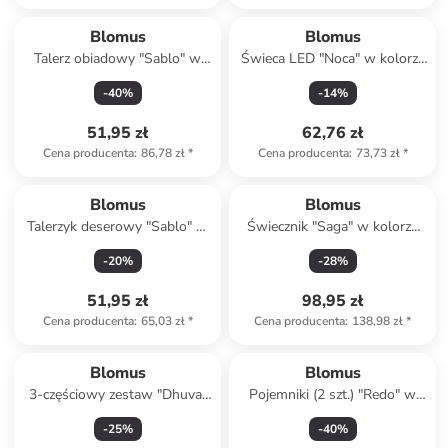
Blomus
Blomus
Talerz obiadowy "Sablo" w
Świeca LED "Noca" w kolorze
kolorze jasnoszarym - Ø 26
jasnoszarym - wys. 12 cm
-
40
%
-
14
%
cm
51,95 zł
62,76 zł
Cena producenta
:
86,78 zł
*
Cena producenta
:
73,73 zł
*
Blomus
Blomus
Talerzyk deserowy "Sablo" w
Świecznik "Saga" w kolorze
kolorze jasnoszarym - Ø 21
błękitnym - wys. 12 x Ø 12
-
20
%
-
28
%
cm
cm
51,95 zł
98,95 zł
Cena producenta
:
65,03 zł
*
Cena producenta
:
138,98 zł
*
Blomus
Blomus
3-częściowy zestaw "Dhuva"
Pojemniki (2 szt.) "Redo" w
w kolorze szarym do
kolorze beżowym - 32 x 15
-
25
%
-
40
%
zmywania
cm