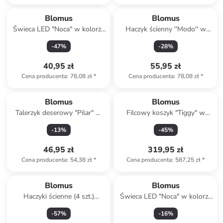
Blomus
Blomus
Świeca LED "Noca" w kolorze
Haczyk ścienny ''Modo'' w
szarym - wys. 15 cm
kolorze srebrnym - 2 x 6 x 1
-
47
%
-
28
%
cm
40,95 zł
55,95 zł
Cena producenta
:
78,08 zł
*
Cena producenta
:
78,08 zł
*
Blomus
Blomus
Talerzyk deserowy "Pilar" w
Filcowy koszyk "Tiggy" w
kolorze szarym - Ø 20 cm
kolorze jasnobrązowym - wys.
-
13
%
-
45
%
44 x Ø 42 cm
46,95 zł
319,95 zł
Cena producenta
:
54,38 zł
*
Cena producenta
:
587,25 zł
*
Blomus
Blomus
Haczyki ścienne (4 szt.)
Świeca LED "Noca" w kolorze
"Ponto" w kolorze szarym
białym - wys. 15 cm
-
57
%
-
16
%