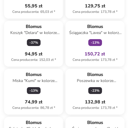
55,95 zł
129,75 zł
Cena producenta
:
65,03 zł
*
Cena producenta
:
173,78 zł
*
Tylko z
family
Blomus
Blomus
Koszyk "Delara" w kolorze
Ściągaczka "Lavea" w kolorze
beżowym na pieczywo - 21 x
beżowym do wody - 22 x 26
-
37
%
-
13
%
9,5 x 21 cm
cm
94,95 zł
150,72 zł
Cena producenta
:
152,03 zł
*
Cena producenta
:
173,78 zł
*
Blomus
Blomus
Miska "Kumi" w kolorze
Poszewka w kolorze
brązowym - Ø 16 cm
beżowym na poduszkę - 40 x
-
13
%
-
23
%
40 cm
74,99 zł
132,98 zł
Cena producenta
:
86,78 zł
*
Cena producenta
:
173,78 zł
*
Blomus
Blomus