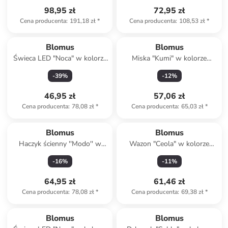
98,95 zł
72,95 zł
Cena producenta
:
191,18 zł
*
Cena producenta
:
108,53 zł
*
Blomus
Blomus
Świeca LED "Noca" w kolorze
Miska "Kumi" w kolorze
szarym - wys. 15 cm
brązowym - Ø 14 cm
-
39
%
-
12
%
46,95 zł
57,06 zł
Cena producenta
:
78,08 zł
*
Cena producenta
:
65,03 zł
*
Blomus
Blomus
Haczyk ścienny ''Modo'' w
Wazon "Ceola" w kolorze
kolorze złotym - 2 x 6 x 1 cm
szarym - wys. 13 x Ø 8 cm
-
16
%
-
11
%
64,95 zł
61,46 zł
Cena producenta
:
78,08 zł
*
Cena producenta
:
69,38 zł
*
Blomus
Blomus