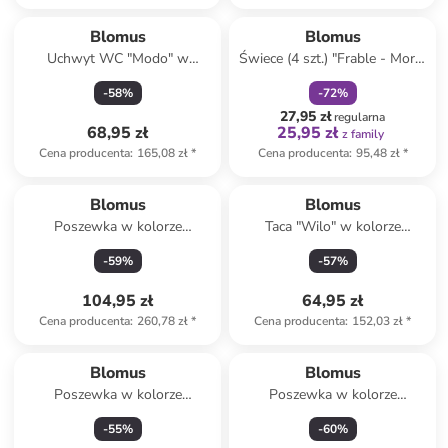
zniżka
family
Blomus
Blomus
Uchwyt WC "Modo" w
Świece (4 szt.) "Frable - Mora"
kolorze szarym na papier
w kolorze kremowym - wys. 3
-
58
%
-
72
%
toaletowy - 13 x 9 cm
cm
27,95 zł
regularna
68,95 zł
25,95 zł
z family
Cena producenta
:
165,08 zł
*
Cena producenta
:
95,48 zł
*
Blomus
Blomus
Poszewka w kolorze
Taca "Wilo" w kolorze
beżowym na poduszkę - 40 x
beżowym - 36 x 25 cm
-
59
%
-
57
%
60 cm
104,95 zł
64,95 zł
Cena producenta
:
260,78 zł
*
Cena producenta
:
152,03 zł
*
Blomus
Blomus
Poszewka w kolorze
Poszewka w kolorze
jasnobrązowym na poduszkę -
jasnobrązowym na poduszkę -
-
55
%
-
60
%
40 x 40 cm
40 x 40 cm