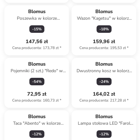
Blomus
Blomus
Poszewka w kolorze
Wazon "Kagetsu" w kolorze
kremowym na poduszkę - 30
jasnoszarym - 18 x 6 cm
-
15
%
-
18
%
x 50 cm
147,56 zł
159,96 zł
Cena producenta
:
173,78 zł
*
Cena producenta
:
195,53 zł
*
Blomus
Blomus
Pojemniki (2 szt.) "Redo" w
Dwustronny kosz w kolorze
kolorze beżowym - 32 x 15
biało-beżowym - 23 x 26 x 23
-
54
%
-
24
%
cm
c,
72,95 zł
164,02 zł
Cena producenta
:
160,73 zł
*
Cena producenta
:
217,28 zł
*
Blomus
Blomus
Taca "Abento" w kolorze
Lampa stołowa LED "Farol
jasnobrązowym - 50 x 30 cm
Mini" - KEE G - wys. 19 cm
-
12
%
-
12
%