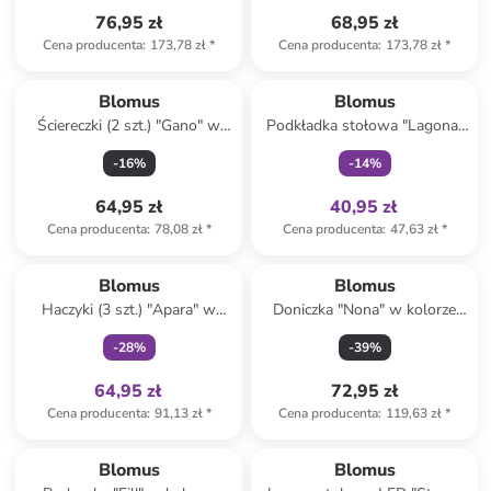
76,95 zł
68,95 zł
Cena producenta
:
173,78 zł
*
Cena producenta
:
173,78 zł
*
Tylko z
family
Blomus
Blomus
Ściereczki (2 szt.) "Gano" w
Podkładka stołowa "Lagona"
kolorze beżowo-szarym do
w kolorze beżowym - 36 x 48
-
16
%
-
14
%
naczyń - 25 x 25 cm
cm
64,95 zł
40,95 zł
Cena producenta
:
78,08 zł
*
Cena producenta
:
47,63 zł
*
Tylko z
family
Blomus
Blomus
Haczyki (3 szt.) "Apara" w
Doniczka "Nona" w kolorze
kolorze srebrnym na drzwi -
jasnoszarym na zioła - Ø 12,5
-
28
%
-
39
%
wys. 13 cm
cm
64,95 zł
72,95 zł
Cena producenta
:
91,13 zł
*
Cena producenta
:
119,63 zł
*
Blomus
Blomus