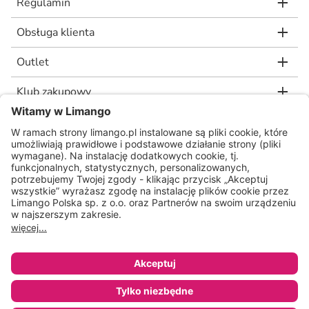
Regulamin
Obsługa klienta
Outlet
Klub zakupowy
limango.de
limango.nl
* Rekomendowana, niewiążąca cena detaliczna producenta, jaką wskazał nam
nasz dostawca. Wartość procentowa oznacza różnicę pomiędzy naszą ceną a