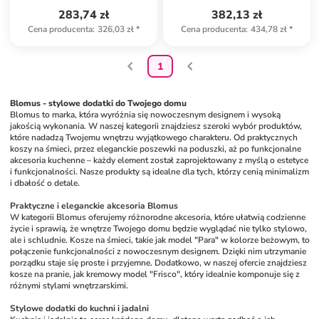
283,74 zł
382,13 zł
Cena producenta
:
326,03 zł
*
Cena producenta
:
434,78 zł
*
1
Blomus - stylowe dodatki do Twojego domu
Blomus to marka, która wyróżnia się nowoczesnym designem i wysoką 
jakością wykonania. W naszej kategorii znajdziesz szeroki wybór produktów, 
które nadadzą Twojemu wnętrzu wyjątkowego charakteru. Od praktycznych 
koszy na śmieci, przez eleganckie poszewki na poduszki, aż po funkcjonalne 
akcesoria kuchenne – każdy element został zaprojektowany z myślą o estetyce 
i funkcjonalności. Nasze produkty są idealne dla tych, którzy cenią minimalizm 
i dbałość o detale.
Praktyczne i eleganckie akcesoria Blomus
W kategorii Blomus oferujemy różnorodne akcesoria, które ułatwią codzienne 
życie i sprawią, że wnętrze Twojego domu będzie wyglądać nie tylko stylowo, 
ale i schludnie. Kosze na śmieci, takie jak model "Para" w kolorze beżowym, to 
połączenie funkcjonalności z nowoczesnym designem. Dzięki nim utrzymanie 
porządku staje się proste i przyjemne. Dodatkowo, w naszej ofercie znajdziesz 
kosze na pranie, jak kremowy model "Frisco", który idealnie komponuje się z 
różnymi stylami wnętrzarskimi.
Stylowe dodatki do kuchni i jadalni