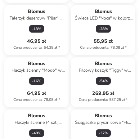
Blomus
Blomus
Talerzyk deserowy "Pilar" w
Świeca LED "Noca" w kolorze
kolorze szarym - Ø 20 cm
jasnoszarym - wys. 15 cm
-
13
%
-
28
%
46,95 zł
55,95 zł
Cena producenta
:
54,38 zł
*
Cena producenta
:
78,08 zł
*
Blomus
Blomus
Haczyk ścienny ''Modo'' w
Filcowy koszyk "Tiggy" w
kolorze srebrnym - 2 x 6 x 1
kolorze jasnobrązowym - wys.
-
16
%
-
54
%
cm
44 x Ø 42 cm
64,95 zł
269,95 zł
Cena producenta
:
78,08 zł
*
Cena producenta
:
587,25 zł
*
Blomus
Blomus
Haczyki ścienne (4 szt.)
Ściągaczka prysznicowa "Flit"
"Ponto" w kolorze szarym
w kolorze szarym - 23 x 7 cm
-
48
%
-
32
%