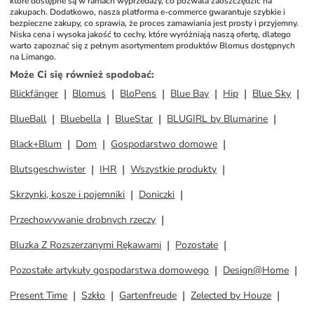
które dostępne są w ramach wyprzedaży, co pozwala zaoszczędzić na 
zakupach. Dodatkowo, nasza platforma e-commerce gwarantuje szybkie i 
bezpieczne zakupy, co sprawia, że proces zamawiania jest prosty i przyjemny. 
Niska cena i wysoka jakość to cechy, które wyróżniają naszą ofertę, dlatego 
warto zapoznać się z pełnym asortymentem produktów Blomus dostępnych 
na Limango.
Może Ci się również spodobać
:
Blickfänger
Blomus
BloPens
Blue Bay
Hip
Blue Sky
BlueBall
Bluebella
BlueStar
BLUGIRL by Blumarine
Black+Blum
Dom
Gospodarstwo domowe
Blutsgeschwister
IHR
Wszystkie produkty
Skrzynki, kosze i pojemniki
Doniczki
Przechowywanie drobnych rzeczy
Bluzka Z Rozszerzanymi Rękawami
Pozostałe
Pozostałe artykuły gospodarstwa domowego
Design@Home
Present Time
Szkło
Gartenfreude
Zelected by Houze