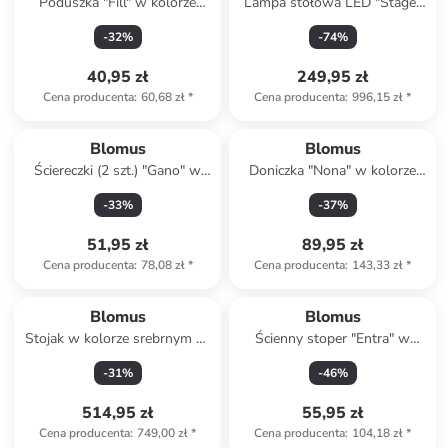
Poduszka "Fill" w kolorze
Lampa stołowa LED "Stage"
białym - 45 x 45 cm
w kolorze szarym - wys. 47
-
32
%
-
74
%
cm
40,95 zł
249,95 zł
Cena producenta
:
60,68 zł
*
Cena producenta
:
996,15 zł
*
Blomus
Blomus
Ściereczki (2 szt.) "Gano" w
Doniczka "Nona" w kolorze
kolorze beżowo-kremowym
białym na zioła - Ø 15 cm
-
33
%
-
37
%
do naczyń - 25 x 25 cm
51,95 zł
89,95 zł
Cena producenta
:
78,08 zł
*
Cena producenta
:
143,33 zł
*
Blomus
Blomus
Stojak w kolorze srebrnym na
Ścienny stoper "Entra" w
papier toaletowy - (S)20 x
kolorze brązowo-czarnym do
-
31
%
-
46
%
(W)64,5 x (G)15 cm
drzwi - dł. 4 cm
514,95 zł
55,95 zł
Cena producenta
:
749,00 zł
*
Cena producenta
:
104,18 zł
*