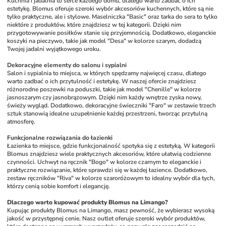
Kuchnia i jadalnia to serce każdego domu, dlatego warto zadbać o ich 
estetykę. Blomus oferuje szeroki wybór akcesoriów kuchennych, które są nie 
tylko praktyczne, ale i stylowe. Maselniczka "Basic" oraz tarka do sera to tylko 
niektóre z produktów, które znajdziesz w tej kategorii. Dzięki nim 
przygotowywanie posiłków stanie się przyjemnością. Dodatkowo, eleganckie 
koszyki na pieczywo, takie jak model "Desa" w kolorze szarym, dodadzą 
Twojej jadalni wyjątkowego uroku.
Dekoracyjne elementy do salonu i sypialni
Salon i sypialnia to miejsca, w których spędzamy najwięcej czasu, dlatego 
warto zadbać o ich przytulność i estetykę. W naszej ofercie znajdziesz 
różnorodne poszewki na poduszki, takie jak model "Chenille" w kolorze 
jasnoszarym czy jasnobrązowym. Dzięki nim każdy wnętrze zyska nowy, 
świeży wygląd. Dodatkowo, dekoracyjne świeczniki "Faro" w zestawie trzech 
sztuk stanowią idealne uzupełnienie każdej przestrzeni, tworząc przytulną 
atmosferę.
Funkcjonalne rozwiązania do łazienki
Łazienka to miejsce, gdzie funkcjonalność spotyka się z estetyką. W kategorii 
Blomus znajdziesz wiele praktycznych akcesoriów, które ułatwią codzienne 
czynności. Uchwyt na ręcznik "Bogo" w kolorze czarnym to eleganckie i 
praktyczne rozwiązanie, które sprawdzi się w każdej łazience. Dodatkowo, 
zestaw ręczników "Riva" w kolorze szaroróżowym to idealny wybór dla tych, 
którzy cenią sobie komfort i elegancję.
Dlaczego warto kupować produkty Blomus na Limango?
Kupując produkty Blomus na Limango, masz pewność, że wybierasz wysoką 
jakość w przystępnej cenie. Nasz outlet oferuje szeroki wybór produktów, 