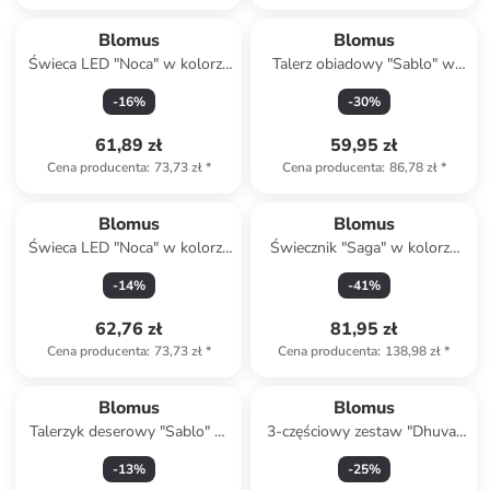
Blomus
Blomus
Świeca LED "Noca" w kolorze
Talerz obiadowy "Sablo" w
białym - wys. 12 cm
kolorze jasnoszarym - Ø 26
-
16
%
-
30
%
cm
61,89 zł
59,95 zł
Cena producenta
:
73,73 zł
*
Cena producenta
:
86,78 zł
*
Blomus
Blomus
Świeca LED "Noca" w kolorze
Świecznik "Saga" w kolorze
jasnoszarym - wys. 12 cm
błękitnym - wys. 12 x Ø 12
-
14
%
-
41
%
cm
62,76 zł
81,95 zł
Cena producenta
:
73,73 zł
*
Cena producenta
:
138,98 zł
*
Blomus
Blomus
Talerzyk deserowy "Sablo" w
3-częściowy zestaw "Dhuva"
kolorze jasnoszarym - Ø 21
w kolorze szarym do
-
13
%
-
25
%
cm
zmywania