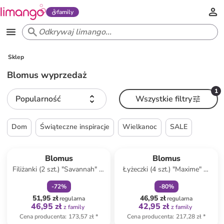
family
Sklep
Blomus wyprzedaż
1
Popularność
Wszystkie filtry
Dom
Świąteczne inspiracje
Wielkanoc
SALE
zniżka
family
zniżka
family
Blomus
Blomus
Filiżanki (2 szt.) "Savannah" w
Łyżeczki (4 szt.) "Maxime" w
kolorze beżowym - 250 ml
kolorze srebrno-szarym - wys.
-
72
%
-
80
%
11 cm
51,95 zł
46,95 zł
regularna
regularna
46,95 zł
42,95 zł
z family
z family
Cena producenta
:
173,57 zł
*
Cena producenta
:
217,28 zł
*