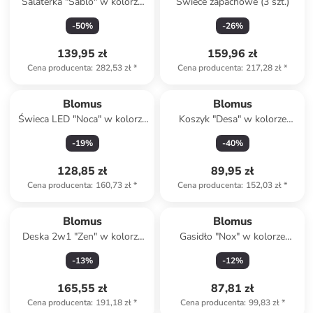
Salaterka "Sablo" w kolorze
Świece zapachowe (3 szt.)
beżowym - Ø 28 cm
-
50
%
-
26
%
139,95 zł
159,96 zł
Cena producenta
:
282,53 zł
*
Cena producenta
:
217,28 zł
*
Blomus
Blomus
Świeca LED "Noca" w kolorze
Koszyk "Desa" w kolorze
jasnoszarym - wys. 27 cm
antracytowym na pieczywo -
-
19
%
-
40
%
20 x 10 x 20 cm
128,85 zł
89,95 zł
Cena producenta
:
160,73 zł
*
Cena producenta
:
152,03 zł
*
Blomus
Blomus
Deska 2w1 "Zen" w kolorze
Gasidło "Nox" w kolorze
beżowym do serwowania - 32
złotym do świec - dł. 22 cm
-
13
%
-
12
%
x 17 cm
165,55 zł
87,81 zł
Cena producenta
:
191,18 zł
*
Cena producenta
:
99,83 zł
*