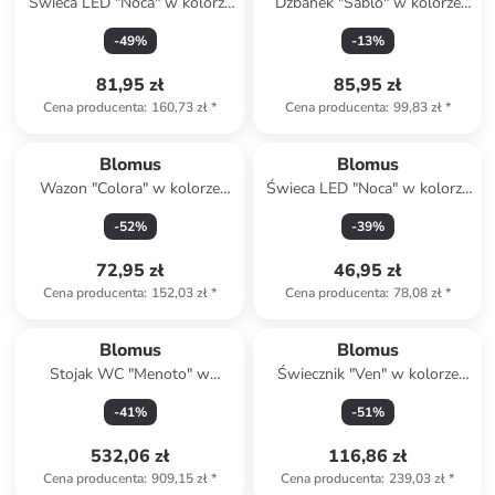
Świeca LED "Noca" w kolorze
Dzbanek "Sablo" w kolorze
szarym - wys. 27 cm
biało-kremowym na mleko -
-
49
%
-
13
%
wys. 12 cm
81,95 zł
85,95 zł
Cena producenta
:
160,73 zł
*
Cena producenta
:
99,83 zł
*
Blomus
Blomus
Wazon "Colora" w kolorze
Świeca LED "Noca" w kolorze
zielonym - wys. 15 x Ø 10 cm
białym - wys. 15 cm
-
52
%
-
39
%
72,95 zł
46,95 zł
Cena producenta
:
152,03 zł
*
Cena producenta
:
78,08 zł
*
Blomus
Blomus
Stojak WC "Menoto" w
Świecznik "Ven" w kolorze
kolorze srebrno-czarnym -
zielonym - 40 x 14 cm
-
41
%
-
51
%
wys. 65 cm
532,06 zł
116,86 zł
Cena producenta
:
909,15 zł
*
Cena producenta
:
239,03 zł
*