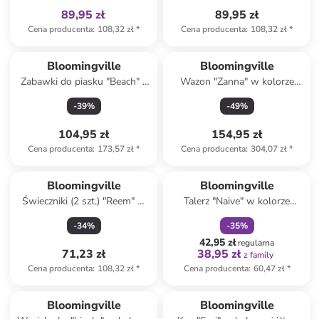
89,95 zł
89,95 zł
Cena producenta
:
108,32 zł
*
Cena producenta
:
108,32 zł
*
Bloomingville
Bloomingville
Zabawki do piasku "Beach" -
Wazon "Zanna" w kolorze
18 m+
niebieskim - wys. 26 x Ø 17,5
-
39
%
-
49
%
cm
104,95 zł
154,95 zł
Cena producenta
:
173,57 zł
*
Cena producenta
:
304,07 zł
*
zniżka
family
Bloomingville
Bloomingville
Świeczniki (2 szt.) "Reem" w
Talerz "Naive" w kolorze
kolorze biało-jasnobrązowym
kremowo-czerwono-zielonym
-
34
%
-
35
%
- 7 x 8 x 4 cm
na pieczywo - Ø 17 cm
42,95 zł
regularna
71,23 zł
38,95 zł
z family
Cena producenta
:
108,32 zł
*
Cena producenta
:
60,47 zł
*
Bloomingville
Bloomingville