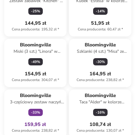
Zestaw zabawek "Kitchen" -
Kubek "Estella" w kolorze
2+
błękitnym - 350 ml
-
25
%
-
14
%
144,95 zł
51,95 zł
Cena producenta
:
195,32 zł
*
Cena producenta
:
60,47 zł
*
Bloomingville
Bloomingville
Miski (3 szt.) "Linora" w
Szklanki (4 szt.) "Misa" ze
kolorze biało-jasnobrązowym
wzorem - 560 ml
-
49
%
-
30
%
- Ø 12,5 cm
154,95 zł
164,95 zł
Cena producenta
:
304,07 zł
*
Cena producenta
:
238,82 zł
*
Tylko z
family
Bloomingville
Bloomingville
3-częściowy zestaw naczyń
Taca "Alder" w kolorze
"Charlie" w kolorze biało-
zielonym do serwowania - 24
-
33
%
-
16
%
błękitnym dla dzieci
x 19 cm
159,95 zł
108,74 zł
Cena producenta
:
238,82 zł
*
Cena producenta
:
130,07 zł
*