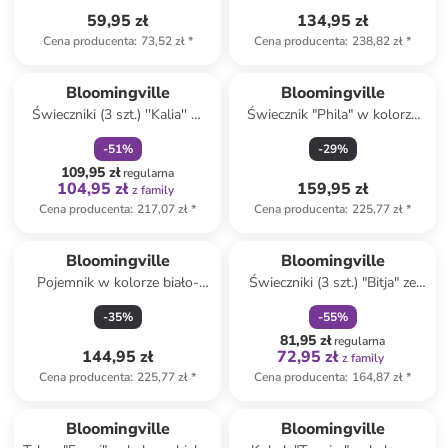
59,95 zł
134,95 zł
Cena producenta
:
73,52 zł
*
Cena producenta
:
238,82 zł
*
zniżka
family
Bloomingville
Bloomingville
Świeczniki (3 szt.) ''Kalia'' w
Świecznik "Phila" w kolorze
kolorze szarym
biało-niebieskim - wys. 17 x Ø
-
51
%
-
29
%
11 cm
109,95 zł
regularna
104,95 zł
159,95 zł
z family
Cena producenta
:
217,07 zł
*
Cena producenta
:
225,77 zł
*
zniżka
family
Bloomingville
Bloomingville
Pojemnik w kolorze biało-
Świeczniki (3 szt.) "Bitja" ze
żółto-pomarańczowym - wys.
wzorem
-
35
%
-
55
%
12 x Ø 11 cm
81,95 zł
regularna
144,95 zł
72,95 zł
z family
Cena producenta
:
225,77 zł
*
Cena producenta
:
164,87 zł
*
Produkt zarezerwowany
Bloomingville
Bloomingville