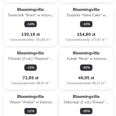
Bloomingville
Bloomingville
Świecznik "Brant" w kolorze
Etażerka "Naive Cake" w
zielonym - wys. 20 x Ø 8 cm
kolorze kremowo-czerwono-
-
14
%
-
10
%
zielonym - wys. 9 x Ø 21 cm
130,19 zł
154,80 zł
Cena producenta
:
151,82 zł
*
Cena producenta
:
173,57 zł
*
Bloomingville
Bloomingville
Filiżanki (2 szt.) "Maxima" w
Kubek "Rinat" w kolorze
kolorze niebiesko-żółtym do
niebieskim - wys. 11,5 x Ø 9,5
-
15
%
-
50
%
espresso - 112 ml
cm
72,95 zł
46,95 zł
Cena producenta
:
86,57 zł
*
Cena producenta
:
95,27 zł
*
Bloomingville
Bloomingville
Wazon "Ariella" w kolorze
Dekoracje (2 szt.) "Eviaya" w
niebieskim - 15 x 12 x 9,5 cm
kolorze kremowo-niebieskim
-
12
%
-
55
%