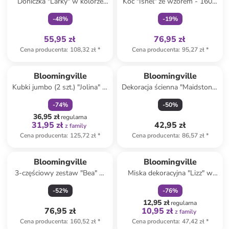
Doniczka "Larky" w kolorze
Koc "Isnel" ze wzorem - 160 x
jasnoróżowym - wys. 16 x Ø
130 cm
-
48
%
-
19
%
11 cm
55,95 zł
76,95 zł
Cena producenta
:
108,32 zł
*
Cena producenta
:
95,27 zł
*
zniżka
family
Bloomingville
Bloomingville
Kubki jumbo (2 szt.) "Jolina" w
Dekoracja ścienna "Maidstone"
kolorze beżowo-kremowym -
w kolorze kremowo-zielonym
-
74
%
-
50
%
400 ml
- Ø 16,5 cm
36,95 zł
regularna
31,95 zł
42,95 zł
z family
Cena producenta
:
125,72 zł
*
Cena producenta
:
86,57 zł
*
zniżka
family
Bloomingville
Bloomingville
3-częściowy zestaw "Bea" w
Miska dekoracyjna "Lizz" w
kolorze kremowo-brązowym -
kolorze jasnobrązowym - dł.
-
52
%
-
76
%
wys. 11 cm
18 cm
12,95 zł
regularna
76,95 zł
10,95 zł
z family
Cena producenta
:
160,52 zł
*
Cena producenta
:
47,42 zł
*