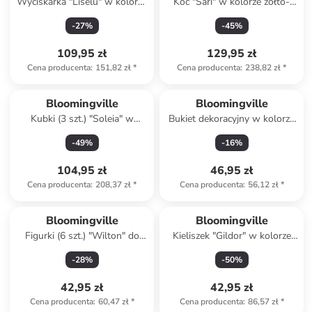
Wyciskarka "Liselu" w kolorze
Koc "Sari" w kolorze żółto-
zielonym do cytrusów - wys.
zielonym - 150 x 130 cm
-
27
%
-
45
%
15,5 x Ø 17 cm
109,95 zł
129,95 zł
Cena producenta
:
151,82 zł
*
Cena producenta
:
238,82 zł
*
Bloomingville
Bloomingville
Kubki (3 szt.) "Soleia" w
Bukiet dekoracyjny w kolorze
kolorze beżowo-
zielonym - dł. 58 cm
-
49
%
-
16
%
jasnobrązowym - 390 ml
104,95 zł
46,95 zł
Cena producenta
:
208,37 zł
*
Cena producenta
:
56,12 zł
*
Bloomingville
Bloomingville
Figurki (6 szt.) "Wilton" do
Kieliszek "Gildor" w kolorze
zabawy - 2+
jasnobrązowo-zielonym do
-
28
%
-
50
%
wina - 490 ml
42,95 zł
42,95 zł
Cena producenta
:
60,47 zł
*
Cena producenta
:
86,57 zł
*