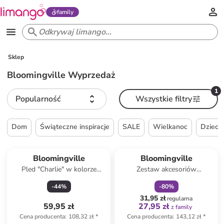
family
Sklep
Bloomingville Wyprzedaż
1
Popularność
Wszystkie filtry
Dom
Świąteczne inspiracje
SALE
Wielkanoc
Dzieck
zniżka
family
Bloomingville
Bloomingville
Pled "Charlie" w kolorze
Zestaw akcesoriów
brązowo-beżowym - 160 x
sklepowych - 3+
-
44
%
-
80
%
130 cm
31,95 zł
regularna
59,95 zł
27,95 zł
z family
Cena producenta
:
108,32 zł
*
Cena producenta
:
143,12 zł
*