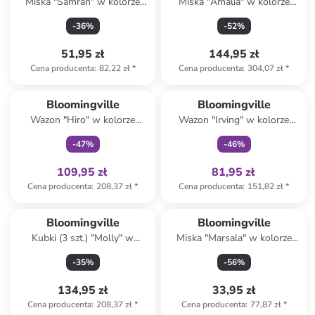
Miska "Samran" w kolorze
Miska "Amalia" w kolorze
kremowo-brązowym - Ø 11
niebiesko-kremowym - Ø 24
-
36
%
-
52
%
cm
cm
51,95 zł
144,95 zł
Cena producenta
:
82,22 zł
*
Cena producenta
:
304,07 zł
*
Tylko z
family
Tylko z
family
Bloomingville
Bloomingville
Wazon "Hiro" w kolorze
Wazon "Irving" w kolorze
błękitnym - 17 x 21 x 13,5 cm
niebiesko-kremowym - 11 x
-
47
%
-
46
%
22 x 7,5 cm
109,95 zł
81,95 zł
Cena producenta
:
208,37 zł
*
Cena producenta
:
151,82 zł
*
Bloomingville
Bloomingville
Kubki (3 szt.) "Molly" w
Miska "Marsala" w kolorze
kolorze niebieskim - wys. 9,5
żółtym - Ø 20 cm
-
35
%
-
56
%
x Ø 9,5 cm
134,95 zł
33,95 zł
Cena producenta
:
208,37 zł
*
Cena producenta
:
77,87 zł
*