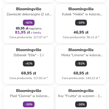
zniżka
family
Produkt zarezerwowany
Bloomingville
Bloomingville
Zawieszki dekoracyjne (2 szt.)
Kubek "Heikki" w kolorze
"Peo" w kolorze szaro-
kremowo-oliwkowym - 240
-
62
%
-
16
%
beżowym - dł. 23 cm
ml
89,95 zł
regularna
81,95 zł
46,95 zł
z family
Cena producenta
:
217,07 zł
*
Cena producenta
:
56,12 zł
*
Bloomingville
Bloomingville
Dzbanek "Ellie" - 1 l
Miska "Limone" w kolorze
żółtym do serwowania - 26 x
-
41
%
-
51
%
18 cm
68,95 zł
68,95 zł
Cena producenta
:
117,02 zł
*
Cena producenta
:
143,12 zł
*
Tylko z
family
Bloomingville
Bloomingville
Pled "Clennie" w kolorze
Koc "Fruitta" ze wzorem - 160
kremowo-zielonym - 160 x
x 130 cm
-
16
%
-
16
%
130 cm