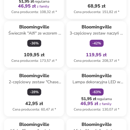
51,95 zł
regularna
46,95 zł
68,95 zł
z family
Cena producenta
:
108,32 zł
*
Cena producenta
:
151,82 zł
*
Tylko z
family
Bloomingville
Bloomingville
Świecznik "Alfi" ze wzorem -
3-częściowy zestaw naczyń w
39 x 8,5 x 5 cm
kolorze kremowo-
-
36
%
-
42
%
jasnoróżowym dla dzieci
109,95 zł
119,95 zł
Cena producenta
:
173,57 zł
*
Cena producenta
:
208,37 zł
*
zniżka
family
Bloomingville
Bloomingville
2-częściowy zestaw "Chase"
Lampa dekoracyjna LED w
w kolorze biało-brązowym -
kolorze białym - 14 x 15 x 12
-
28
%
-
63
%
wys. 4,5 cm
cm
51,95 zł
regularna
42,95 zł
46,95 zł
z family
Cena producenta
:
60,47 zł
*
Cena producenta
:
130,07 zł
*
Bloomingville
Bloomingville