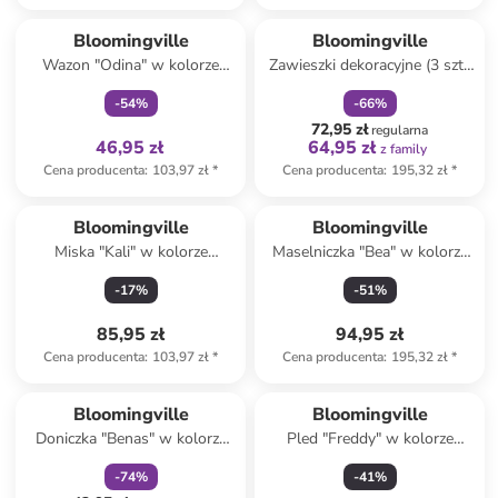
Tylko z
family
zniżka
family
Bloomingville
Bloomingville
Wazon "Odina" w kolorze
Zawieszki dekoracyjne (3 szt.)
kremowo-oliwkowym - wys.
ze wzorem - dł. 12 cm
-
54
%
-
66
%
21 x Ø 9 cm
72,95 zł
regularna
46,95 zł
64,95 zł
z family
Cena producenta
:
103,97 zł
*
Cena producenta
:
195,32 zł
*
Bloomingville
Bloomingville
Miska "Kali" w kolorze
Maselniczka "Bea" w kolorze
niebieskim do serwowania -
kremowym - wys. 10 x Ø 15
-
17
%
-
51
%
wys. 9,5 x Ø 9,5 cm
cm
85,95 zł
94,95 zł
Cena producenta
:
103,97 zł
*
Cena producenta
:
195,32 zł
*
zniżka
family
Bloomingville
Bloomingville
Doniczka "Benas" w kolorze
Pled "Freddy" w kolorze
szarym - wys. 16 x Ø 17 cm
beżowym - 160 x 130 cm
-
74
%
-
41
%