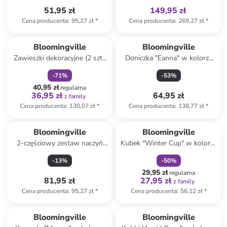
51,95 zł
149,95 zł
Cena producenta
:
95,27 zł
*
Cena producenta
:
269,27 zł
*
zniżka
family
Bloomingville
Bloomingville
Zawieszki dekoracyjne (2 szt.)
Doniczka "Eanna" w kolorze
"Peo" w kolorze
białym ze wzorem - wys. 8 x
-
71
%
-
53
%
jasnoróżowym - dł. 13 cm
Ø 12,5 cm
40,95 zł
regularna
36,95 zł
64,95 zł
z family
Cena producenta
:
130,07 zł
*
Cena producenta
:
138,77 zł
*
zniżka
family
Bloomingville
Bloomingville
2-częściowy zestaw naczyń
Kubek "Winter Cup" w kolorze
"Tatiana" w kolorze beżowym
białym - 300 ml
-
13
%
-
50
%
dla dzieci
29,95 zł
regularna
81,95 zł
27,95 zł
z family
Cena producenta
:
95,27 zł
*
Cena producenta
:
56,12 zł
*
zniżka
family
Tylko z
family
Produkt zarezerwowany
Bloomingville
Bloomingville