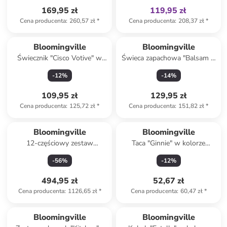
169,95 zł
119,95 zł
Cena producenta
:
260,57 zł
*
Cena producenta
:
208,37 zł
*
Bloomingville
Bloomingville
Świecznik "Cisco Votive" w
Świeca zapachowa "Balsam &
kolorze jasnoróżowym - wys.
Cedar" - 335 g
-
12
%
-
14
%
18 x Ø 10,5 cm
109,95 zł
129,95 zł
Cena producenta
:
125,72 zł
*
Cena producenta
:
151,82 zł
*
Bloomingville
Bloomingville
12-częściowy zestaw
Taca "Ginnie" w kolorze
śniadaniowy "Bea" w kolorze
jasnobrązowym o serwowania
-
56
%
-
12
%
kremowo-czarnym
- 18 x 16 cm
494,95 zł
52,67 zł
Cena producenta
:
1126,65 zł
*
Cena producenta
:
60,47 zł
*
Bloomingville
Bloomingville