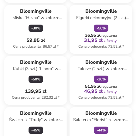
zniżka
family
Bloomingville
Bloomingville
Miska "Hezha" w kolorze
Figurki dekoracyjne (2 szt.)
niebiesko-kremowym - Ø 13
"Kila" w kolorze złotym
-
30
%
-
56
%
cm
36,95 zł
regularna
59,95 zł
31,95 zł
z family
Cena producenta
:
86,57 zł
*
Cena producenta
:
73,52 zł
*
zniżka
family
Bloomingville
Bloomingville
Kubki (3 szt.) "Linora" w
Talerze (2 szt.) w kolorze
kolorze beżowo-niebieskim -
biało-czerwono-zielonym na
-
50
%
-
36
%
480 ml
pieczywo - Ø 12,5 cm
51,95 zł
regularna
139,95 zł
46,95 zł
z family
Cena producenta
:
282,32 zł
*
Cena producenta
:
73,52 zł
*
Tylko z
family
Bloomingville
Bloomingville
Świecznik "Trudy" w kolorze
Salaterka "Florist" ze wzorem
kremowo-granatowym - 8,5 x
- Ø 26,5 cm
-
45
%
-
44
%
11,5 x 6 cm