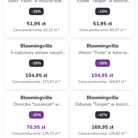
Talerz "Fauni" w kolorze biało-
Kubek "Tangier" w kolorze
czerwonym do serwowania -
zielonym - 380 ml
-
36
%
-
14
%
15 x 11,5 cm
51,95 zł
51,95 zł
Cena producenta
:
82,22 zł
*
Cena producenta
:
60,47 zł
*
Tylko z
family
Bloomingville
Bloomingville
3-częściowy zestaw naczyń
Wazon "Trudy" w kolorze
"Jesse" w kolorze biało-
miętowo-jasnoróżowym - 19
-
39
%
-
36
%
pomarańczowym dla dzieci
x 19 x 7,5 cm
104,95 zł
104,95 zł
Cena producenta
:
173,57 zł
*
Cena producenta
:
164,87 zł
*
Tylko z
family
Bloomingville
Bloomingville
Doniczka "Susannah" w
Dzbanek "Tangier" w kolorze
kolorze niebieskim - wys. 10 x
miętowo-pomarańczowym -
-
38
%
-
47
%
Ø 12 cm
2,14 l
76,95 zł
169,95 zł
Cena producenta
:
125,72 zł
*
Cena producenta
:
325,82 zł
*