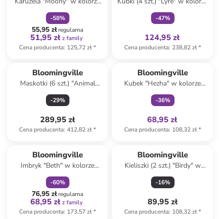
Karuzela "Moony" w kolorze
Kubki (4 szt.) "Lyre" w kolorze
żółto-niebieskim
biało-niebieskim - 250 ml
-
58
%
-
47
%
55,95 zł
regularna
51,95 zł
124,95 zł
z family
Cena producenta
:
125,72 zł
*
Cena producenta
:
238,82 zł
*
Tylko z
family
Produkt zarezerwowany
Bloomingville
Bloomingville
Maskotki (6 szt.) "Animal
Kubek "Hezha" w kolorze
Friends" - 0+
niebiesko-kremowym - 260
-
29
%
-
36
%
ml
289,95 zł
68,95 zł
Cena producenta
:
412,82 zł
*
Cena producenta
:
108,32 zł
*
zniżka
family
Bloomingville
Bloomingville
Imbryk "Beth" w kolorze
Kieliszki (2 szt.) "Birdy" w
beżowo-czerwonym - 900 ml
kolorze niebiesko-żółtym na
-
60
%
-
16
%
jajka - 8 x 8 cm
76,95 zł
regularna
68,95 zł
89,95 zł
z family
Cena producenta
:
173,57 zł
*
Cena producenta
:
108,32 zł
*