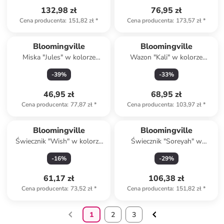
132,98 zł
76,95 zł
Cena producenta
:
151,82 zł
*
Cena producenta
:
173,57 zł
*
Bloomingville
Bloomingville
Miska "Jules" w kolorze
Wazon "Kali" w kolorze
jasnobrązowo-granatowym -
niebieskim - 11 x 16 x 10,5 cm
-
39
%
-
33
%
Ø 13 cm
46,95 zł
68,95 zł
Cena producenta
:
77,87 zł
*
Cena producenta
:
103,97 zł
*
Bloomingville
Bloomingville
Świecznik "Wish" w kolorze
Świecznik "Soreyah" w
zielono-biało-czerwonym -
kolorze jasnoróżowo-
-
16
%
-
29
%
wys. 9 x Ø 5 cm
beżowym - wys. 19 x Ø 15,5
cm
61,17 zł
106,38 zł
Cena producenta
:
73,52 zł
*
Cena producenta
:
151,82 zł
*
1
2
3