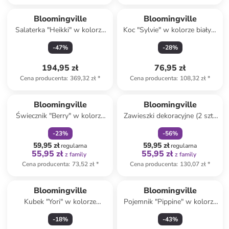
Bloomingville
Bloomingville
Salaterka "Heikki" w kolorze
Koc "Sylvie" w kolorze białym
zielonym - wys. 11 x Ø 26,5
ze wzorem - 160 x 130 cm
-
47
%
-
28
%
cm
194,95 zł
76,95 zł
Cena producenta
:
369,32 zł
*
Cena producenta
:
108,32 zł
*
zniżka
family
zniżka
family
Bloomingville
Bloomingville
Świecznik "Berry" w kolorze
Zawieszki dekoracyjne (2 szt.)
biało-zielonym - wys. 9 x Ø
"Peo" w kolorze czerwono-
-
23
%
-
56
%
10 cm
szarym - dł. 12 cm
59,95 zł
59,95 zł
regularna
regularna
55,95 zł
55,95 zł
z family
z family
Cena producenta
:
73,52 zł
*
Cena producenta
:
130,07 zł
*
Bloomingville
Bloomingville
Kubek "Yori" w kolorze
Pojemnik "Pippine" w kolorze
kremowo-turkusowym - 450
kremowym - 16,5 x 19 x 9,5
-
18
%
-
43
%
ml
cm