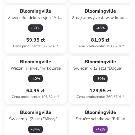
Bloomingville
Bloomingville
Zawieszka dekoracyjna "Arlo"
2-częściowy zestaw w kolorze
w kolorze biało-czerwonym -
brązowym - wys. 12 x Ø 6,5
-
30
%
-
46
%
dł. 22 cm
cm
59,95 zł
81,95 zł
Cena producenta
:
86,57 zł
*
Cena producenta
:
151,82 zł
*
Bloomingville
Bloomingville
Wazon "Harvey" w kolorze
Świeczniki (2 szt.) "Doglie" w
jasnobrązowym - 15,5 x 23,5
kolorze biało-jasnoróżowym
-
40
%
-
50
%
x 8,5 cm
64,95 zł
129,95 zł
Cena producenta
:
108,32 zł
*
Cena producenta
:
260,57 zł
*
Tylko z
family
Bloomingville
Bloomingville
Świeczniki (2 szt.) "Missy" w
Sztućce sałatkowe "Edi" w
kolorze błękitnym i beżowym
kolorze złotym - dł. 26,5 cm
-
34
%
-
42
%