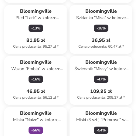
Bloomingville
Bloomingville
Pled "Lark" w kolorze
Szklanka "Misa" w kolorze
beżowo-żółtym - 160 x 130
żółtym - 560 ml
-
13
%
-
38
%
cm
81,95 zł
36,95 zł
Cena producenta
:
95,27 zł
*
Cena producenta
:
60,47 zł
*
Bloomingville
Bloomingville
Wazon "Embla" w kolorze
Świecznik "Missy" w kolorze
różowym - wys. 14,5 x Ø 6
jasnoróżowo-beżowym - 20 x
-
16
%
-
47
%
cm
14,5 x 6,5 cm
46,95 zł
109,95 zł
Cena producenta
:
56,12 zł
*
Cena producenta
:
208,37 zł
*
zniżka
family
Bloomingville
Bloomingville
Miska "Naive" w kolorze
Miski (3 szt.) "Primrose" w
kremowym - 460 ml
kolorze beżowym - 250 ml
-
56
%
-
54
%