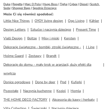
Duka
 | 
Regatta
 | 
Marc O Polo
 | 
Hugo Boss
 | 
Tigha
 | 
Cybex
 | 
Diesel
 | 
Scotch 
Soda
 | 
Shopper Bags
 | 
Spodnie Dziecięce
Może Ci się również spodobać
:
Little Nice Things
OYOY living design
Ogo Living
Kähler
Design Letters
Sztućce i naczynia dziecięce
Present Time
Vialli Design
Boltze
Misy i miski
Kersten
Dekoracje świąteczne - bombki, stroiki świąteczne -
J Line
Holme Gaard
Zestawy
Brandt
Dekoracje do domu - mały krok w aranżacji, duży efekt dla
wnętrza
Donice ogrodowe
Done by deer
Ppd
Kuferki
Pozostałe
Naczynia kuchenne
Koziol
Homla
THE HOME DECO FACTORY
Akcesoria do kawy i herbaty
Villa Collection
Świeczniki
Naczynia dziecięce