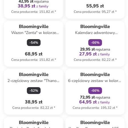
42,95 zł
regularna
38,95 zł
55,95 zł
z family
Cena producenta
:
151,82 zł
*
Cena producenta
:
95,27 zł
*
zniżka
family
Produkt zarezerwowany
Bloomingville
Bloomingville
Wazon "Zenta" w kolorze
Kalendarz adwentowy
zielonym - wys. 32 x Ø 13 cm
"Edmund" w kolorze biało-
-
54
%
-
66
%
czerwonym - 12 x 19 x 5 cm
29,95 zł
regularna
68,95 zł
27,95 zł
z family
Cena producenta
:
151,82 zł
*
Cena producenta
:
82,22 zł
*
zniżka
family
Bloomingville
Bloomingville
2-częściowy zestaw "Thanos"
6-częściowy zestaw w kolorze
w kolorze beżowym - wys. 8
złotym - 22 x 21 x 22 cm
-
52
%
-
66
%
cm
72,95 zł
regularna
38,95 zł
64,95 zł
z family
Cena producenta
:
82,22 zł
*
Cena producenta
:
195,32 zł
*
Tylko z
family
Tylko z
family
Bloomingville
Bloomingville