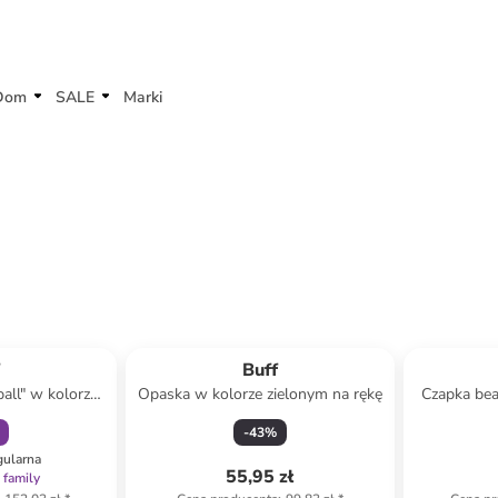
Dom
SALE
Marki
amily
f
Buff
all" w kolorze
Opaska w kolorze zielonym na rękę
Czapka bea
m
-
43
%
gularna
55,95 zł
 family