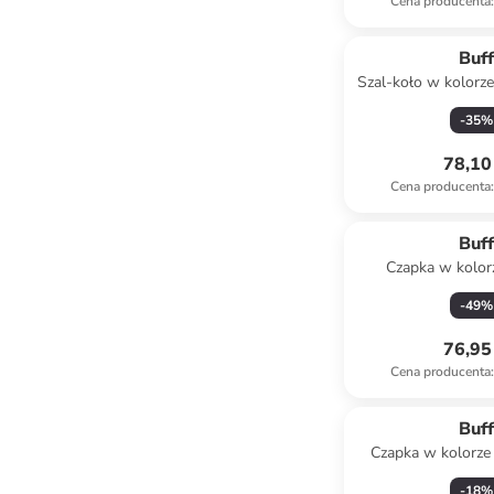
Cena producenta
:
Buf
Szal-koło w kolorz
x 22 
-
35
%
78,10 
Cena producenta
:
Buf
Czapka w kolor
-
49
%
76,95 
Cena producenta
:
Buf
Czapka w kolorz
-
18
%