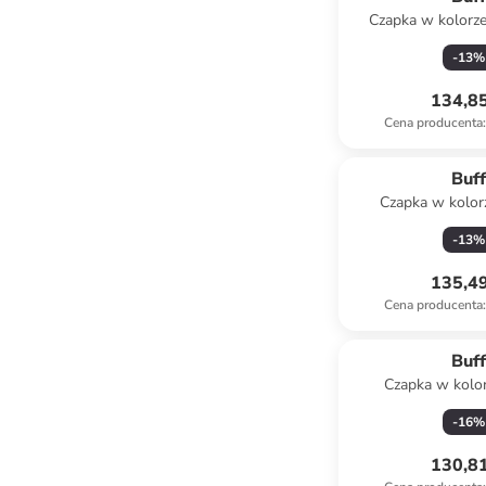
Czapka w kolorz
-
13
%
134,85
Cena producenta
:
Buf
Czapka w kolor
-
13
%
135,49
Cena producenta
:
Buf
Czapka w kolo
-
16
%
130,81