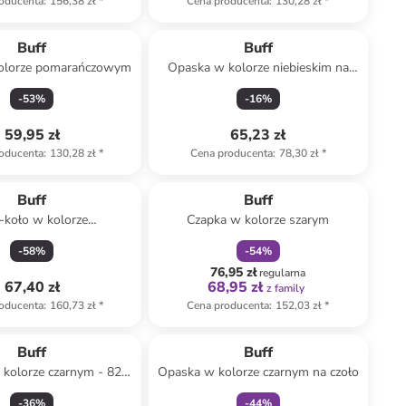
oducenta
:
156,38 zł
*
Cena producenta
:
130,28 zł
*
Buff
Buff
olorze pomarańczowym
Opaska w kolorze niebieskim na
czoło
-
53
%
-
16
%
59,95 zł
65,23 zł
oducenta
:
130,28 zł
*
Cena producenta
:
78,30 zł
*
zniżka
family
Buff
Buff
-koło w kolorze
Czapka w kolorze szarym
asnobrązowym
-
58
%
-
54
%
76,95 zł
regularna
67,40 zł
68,95 zł
z family
oducenta
:
160,73 zł
*
Cena producenta
:
152,03 zł
*
zniżka
family
Buff
Buff
 kolorze czarnym - 82 x
Opaska w kolorze czarnym na czoło
53 cm
-
36
%
-
44
%