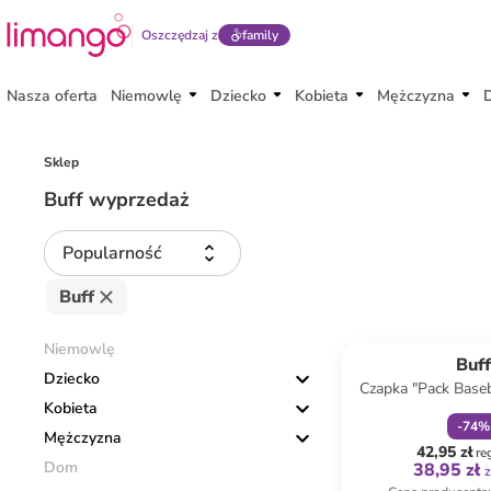
Oszczędzaj z
family
Nasza oferta
Niemowlę
Dziecko
Kobieta
Mężczyzna
Sklep
Buff wyprzedaż
Popularność
Buff
zniżka
f
Niemowlę
Buf
Dziecko
Czapka "Pack Baseb
Kobieta
szary
-
74
%
Mężczyzna
42,95 zł
re
Dom
38,95 zł
z