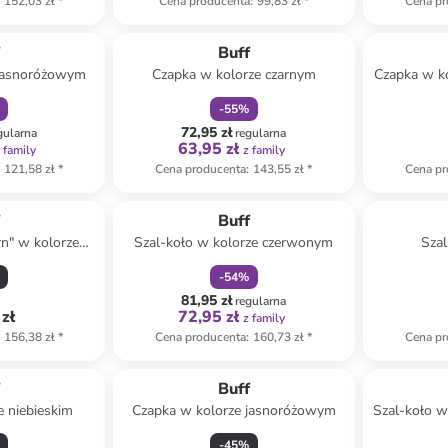
152,03 zł
*
Cena producenta
:
99,83 zł
*
Cena pr
amily
zniżka
family
f
Buff
 jasnoróżowym
Czapka w kolorze czarnym
Czapka w k
-
55
%
72,95 zł
gularna
regularna
63,95 zł
 family
z family
121,58 zł
*
Cena producenta
:
143,55 zł
*
Cena pr
zniżka
family
f
Buff
n" w kolorze
Szal-koło w kolorze czerwonym
Szal
m
j
-
54
%
81,95 zł
regularna
zł
72,95 zł
z family
156,38 zł
*
Cena producenta
:
160,73 zł
*
Cena pr
f
Buff
e niebieskim
Czapka w kolorze jasnoróżowym
Szal-koło w
-
45
%