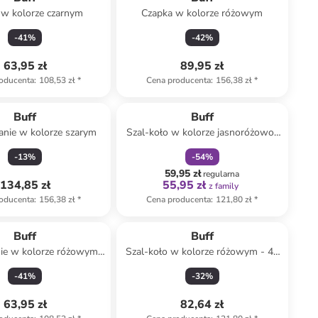
 w kolorze czarnym
Czapka w kolorze różowym
-
41
%
-
42
%
63,95 zł
89,95 zł
oducenta
:
108,53 zł
*
Cena producenta
:
156,38 zł
*
zniżka
family
Buff
Buff
anie w kolorze szarym
Szal-koło w kolorze jasnoróżowo-
fioletowym - szer. 21 cm
-
13
%
-
54
%
59,95 zł
regularna
134,85 zł
55,95 zł
z family
oducenta
:
156,38 zł
*
Cena producenta
:
121,80 zł
*
Buff
Buff
ie w kolorze różowym z
Szal-koło w kolorze różowym - 49
mikrowłókna
x 29 cm
-
41
%
-
32
%
63,95 zł
82,64 zł