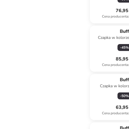
76,95 
Cena producenta
:
Buf
Czapka w kolorz
-
45
%
85,95 
Cena producenta
:
Buf
Czapka w kolor
-
50
%
63,95 
Cena producenta
:
Buf