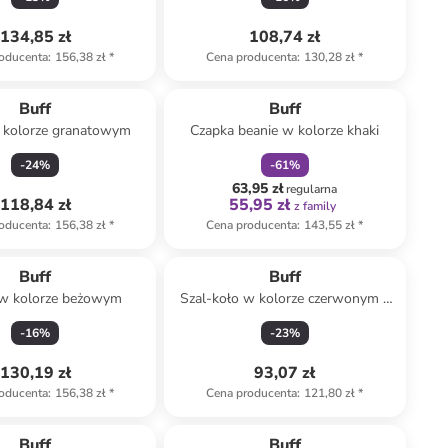
134,85 zł
108,74 zł
oducenta
:
156,38 zł
*
Cena producenta
:
130,28 zł
*
zniżka
family
Buff
Buff
 kolorze granatowym
Czapka beanie w kolorze khaki
-
24
%
-
61
%
63,95 zł
regularna
118,84 zł
55,95 zł
z family
oducenta
:
156,38 zł
*
Cena producenta
:
143,55 zł
*
Buff
Buff
w kolorze beżowym
Szal-koło w kolorze czerwonym -
37 x 27 cm
-
16
%
-
23
%
130,19 zł
93,07 zł
oducenta
:
156,38 zł
*
Cena producenta
:
121,80 zł
*
Buff
Buff