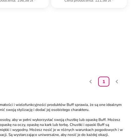
oducenta
:
156,38 zł
*
Cena producenta
:
121,58 zł
*
1
małości i wielofunkcyjności produktów Buff sprawia, że są one idealnym 
ć swoją stylizację i dodać jej osobistego charakteru.
soby, aby w pełni wykorzystać swoją chustkę lub opaskę Buff. Możesz 
 opaskę na oczy, opaskę na kark lub torbę. Chustki i opaski Buff są 
i, miękki i wygodny. Możesz nosić je w różnych warunkach pogodowych i w 
cji. Są wystarczająco uniwersalne, aby nosić je do każdej okazji.