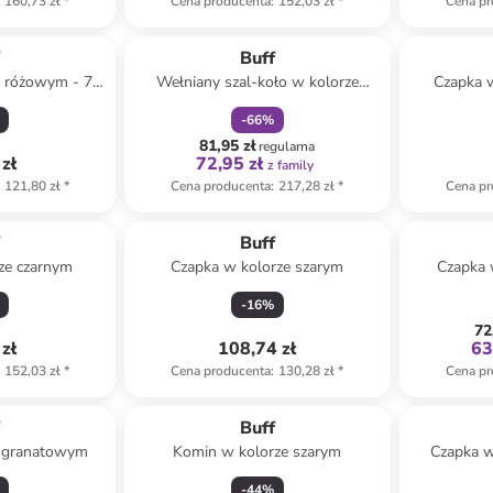
160,73 zł
*
Cena producenta
:
152,03 zł
*
Cena pr
zniżka
family
f
Buff
e różowym - 70
Wełniany szal-koło w kolorze
Czapka w
cm
turkusowym
-
66
%
81,95 zł
regularna
zł
72,95 zł
z family
121,80 zł
*
Cena producenta
:
217,28 zł
*
Cena pr
f
Buff
ze czarnym
Czapka w kolorze szarym
Czapka 
-
16
%
72
zł
108,74 zł
63
152,03 zł
*
Cena producenta
:
130,28 zł
*
Cena pr
f
Buff
e granatowym
Komin w kolorze szarym
Czapka w
-
44
%