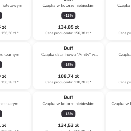
e fioletowym
Czapka w kolorze niebieskim
Czapka
-
13
%
 zł
134,85 zł
156,38 zł
*
Cena producenta
:
156,38 zł
*
Cena pr
f
Buff
ze czarnym
Czapka dzianinowa "Amity" w
Czapka
kolorze różowym
-
16
%
 zł
108,74 zł
156,38 zł
*
Cena producenta
:
130,28 zł
*
Cena pr
f
Buff
rze szarym
Czapka w kolorze niebieskim
Czapka w 
-
13
%
 zł
134,53 zł