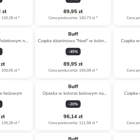
 zł
89,95 zł
130,28 zł
*
Cena producenta
:
160,73 zł
*
Cena pr
f
Buff
fioletowym na
Czapka dzianinowa "Noel" w kolorze
Czapka w
o
kremowo-niebieskim
-
45
%
zł
89,95 zł
100,05 zł
*
Cena producenta
:
165,08 zł
*
Cena pr
f
Buff
ze beżowym
Opaska w kolorze beżowym na
Czapka 
czoło
-
20
%
zł
96,14 zł
130,28 zł
*
Cena producenta
:
121,58 zł
*
Cena pr
f
Buff