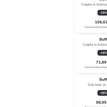
Czapka w kolorz
-
18
%
106,62
Cena producenta
:
Buf
Czapka w kolor
niebies
-
44
%
71,89 
Cena producenta
:
Buf
Szal-koło z
-
38
%
98,95 