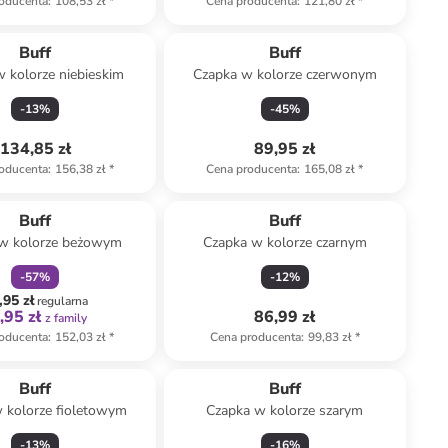
oducenta
:
108,53 zł
*
Cena producenta
:
121,80 zł
*
Buff
Buff
 kolorze niebieskim
Czapka w kolorze czerwonym
-
13
%
-
45
%
134,85 zł
89,95 zł
oducenta
:
156,38 zł
*
Cena producenta
:
165,08 zł
*
zniżka
family
Buff
Buff
w kolorze beżowym
Czapka w kolorze czarnym
-
57
%
-
12
%
,95 zł
regularna
,95 zł
86,99 zł
z family
oducenta
:
152,03 zł
*
Cena producenta
:
99,83 zł
*
Buff
Buff
 kolorze fioletowym
Czapka w kolorze szarym
-
13
%
-
16
%