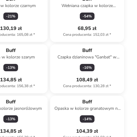
 w kolorze czarnym
Wełniana czapka w kolorze
ceglanym
-
21
%
-
54
%
130,19 zł
68,95 zł
oducenta
:
165,08 zł
*
Cena producenta
:
152,03 zł
*
Buff
Buff
 w kolorze szarym
Czapka dzianinowa "Ganbat" w
kolorze szaro-granatowym
-
13
%
-
16
%
134,85 zł
108,49 zł
oducenta
:
156,38 zł
*
Cena producenta
:
130,28 zł
*
Buff
Buff
kolorze jasnoróżowym
Opaska w kolorze granatowym na
czoło
-
13
%
-
14
%
134,85 zł
104,39 zł