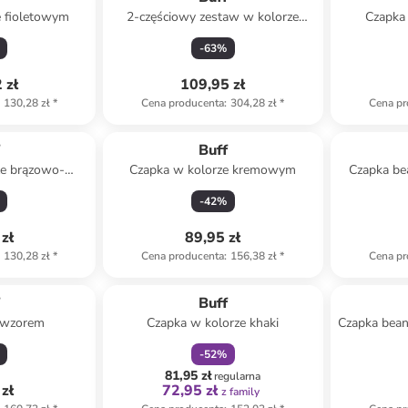
e fioletowym
2-częściowy zestaw w kolorze
Czapka
fioletowym
-
63
%
 zł
109,95 zł
130,28 zł
*
Cena producenta
:
304,28 zł
*
Cena pr
f
Buff
ze brązowo-
Czapka w kolorze kremowym
Czapka be
kim
-
42
%
zł
89,95 zł
130,28 zł
*
Cena producenta
:
156,38 zł
*
Cena pr
zniżka
family
f
Buff
e wzorem
Czapka w kolorze khaki
Czapka bean
-
52
%
81,95 zł
regularna
zł
72,95 zł
z family