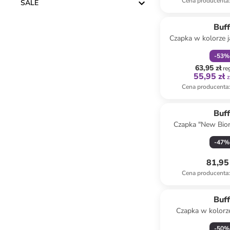
Cena producenta
:
SALE
zniżka
f
Buf
Czapka w kolorze
-
53
%
63,95 zł
re
55,95 zł
z
Cena producenta
:
Buf
Czapka "New Bior
szary
-
47
%
81,95 
Cena producenta
:
Buf
Czapka w kolorz
-
50
%