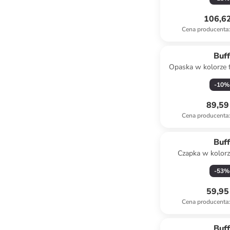
106,62
Cena producenta
:
Buf
Opaska w kolorze 
czoł
-
10
%
89,59 
Cena producenta
:
Buf
Czapka w kolor
-
53
%
59,95 
Cena producenta
:
Buf