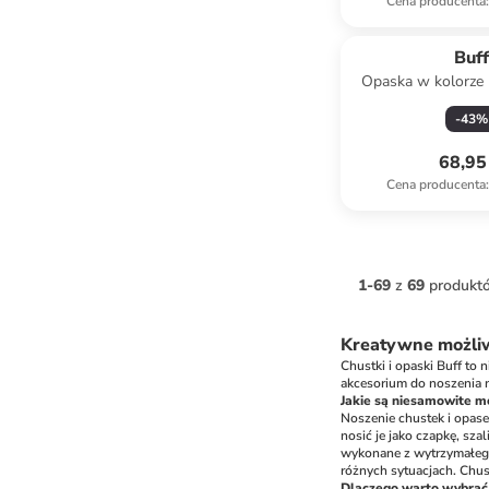
Cena producenta
:
Buf
Opaska w kolorze 
-
43
%
68,95 
Cena producenta
:
1
-
69
z
69
produkt
Kreatywne możliwo
Chustki i opaski Buff to
akcesorium do noszenia na
Jakie są niesamowite mo
Noszenie chustek i opase
nosić je jako czapkę, szal
wykonane z wytrzymałego,
różnych sytuacjach. Chust
Dlaczego warto wybrać 