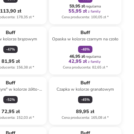
59,95 zł
regularna
113,90 zł
55,95 zł
z family
oducenta
:
178,35 zł
*
Cena producenta
:
100,05 zł
*
zniżka
family
Buff
Buff
w kolorze brązowym
Opaska w kolorze czarnym na czoło
-
47
%
-
48
%
46,95 zł
regularna
81,95 zł
42,95 zł
z family
oducenta
:
156,38 zł
*
Cena producenta
:
82,65 zł
*
Buff
Buff
yre" w kolorze żółto-
Czapka w kolorze granatowym
różowym
-
52
%
-
45
%
72,95 zł
89,95 zł
oducenta
:
152,03 zł
*
Cena producenta
:
165,08 zł
*
Buff
Buff