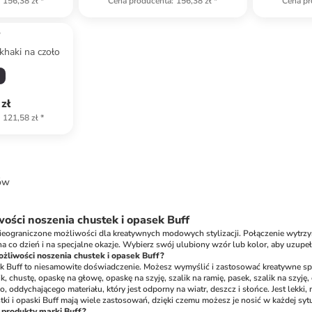
156,38 zł
*
Cena producenta
:
156,38 zł
*
Cena pr
f
khaki na czoło
zł
121,58 zł
*
ów
ści noszenia chustek i opasek Buff
 nieograniczone możliwości dla kreatywnych modowych stylizacji. Połączenie wytrzy
 co dzień i na specjalne okazje. Wybierz swój ulubiony wzór lub kolor, aby uzupełni
żliwości noszenia chustek i opasek Buff?
k Buff to niesamowite doświadczenie. Możesz wymyślić i zastosować kreatywne spo
ik, chustę, opaskę na głowę, opaskę na szyję, szalik na ramię, pasek, szalik na szyję,
 oddychającego materiału, który jest odporny na wiatr, deszcz i słońce. Jest lekk
ki i opaski Buff mają wiele zastosowań, dzięki czemu możesz je nosić w każdej sytua
produkty marki Buff?