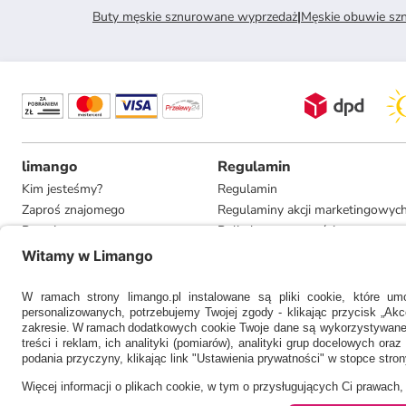
Buty męskie sznurowane wyprzedaż
|
Męskie obuwie sz
limango
Regulamin
Kim jesteśmy?
Regulamin
Zaproś znajomego
Regulaminy akcji marketingowyc
Pracuj u nas
Polityka prywatności
Informacje dla prasy
Ustawienia prywatności
Compliance