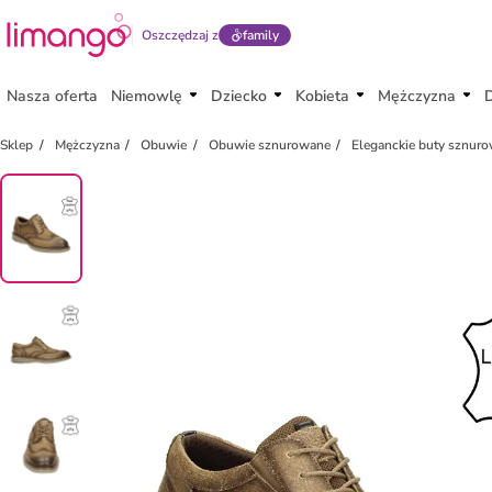
Oszczędzaj z
family
Nasza oferta
Niemowlę
Dziecko
Kobieta
Mężczyzna
Sklep
Mężczyzna
Obuwie
Obuwie sznurowane
Eleganckie buty sznur