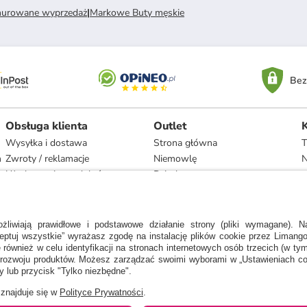
nurowane wyprzedaż
|
Markowe Buty męskie
Bez
Obsługa klienta
Outlet
Wysyłka i dostawa
Strona główna
T
h
Zwroty / reklamacje
Niemowlę
N
Użytkowanie produktów
Dziecko
Recykling i utylizacja
Kobieta
Odstąpienie
Mężczyzna
Zgodność z umową i naprawa
Dom
Marki