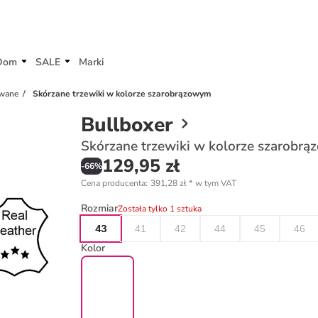
Dom
SALE
Marki
owane
Skórzane trzewiki w kolorze szarobrązowym
Bullboxer
Skórzane trzewiki w kolorze szarobr
129,95 zł
-
66
%
Cena producenta
:
391,28 zł
*
w tym VAT
Rozmiar
Została tylko 1 sztuka
43
41
42
44
45
46
Kolor