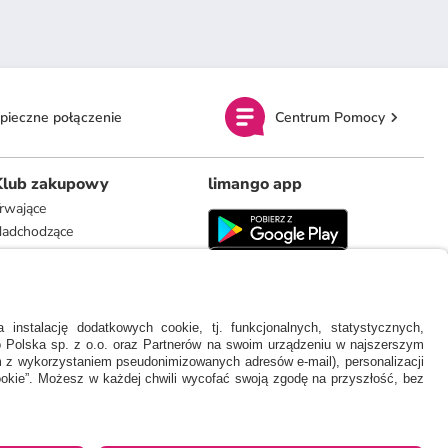
pieczne połączenie
Centrum Pomocy
Klub zakupowy
limango app
rwające
adchodzące
limango.de
limango.nl