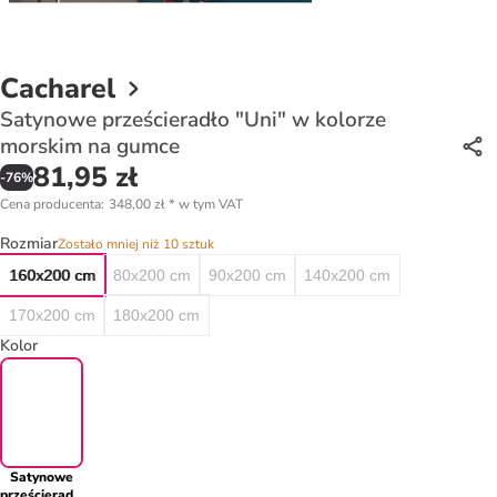
Cacharel
Satynowe prześcieradło "Uni" w kolorze
morskim na gumce
81,95 zł
-
76
%
Cena producenta
:
348,00 zł
*
w tym VAT
Rozmiar
Zostało mniej niż 10 sztuk
160x200 cm
80x200 cm
90x200 cm
140x200 cm
170x200 cm
180x200 cm
Kolor
Satynowe
prześcieradło