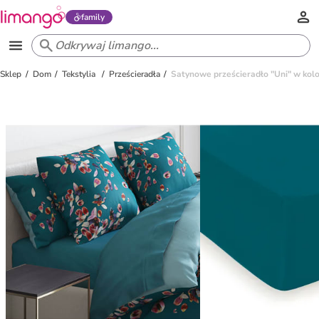
family
Sklep
Dom
Tekstylia
Prześcieradła
Satynowe prześcieradło "Uni" w ko