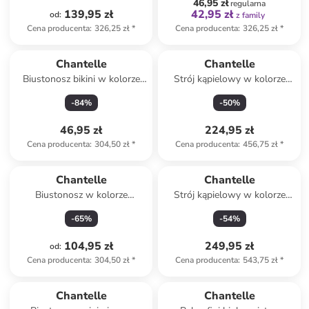
46,95 zł
regularna
139,95 zł
42,95 zł
od
:
z family
Cena producenta
:
326,25 zł
*
Cena producenta
:
326,25 zł
*
Chantelle
Chantelle
Biustonosz bikini w kolorze
Strój kąpielowy w kolorze
niebieskim
czarnym
-
84
%
-
50
%
46,95 zł
224,95 zł
Cena producenta
:
304,50 zł
*
Cena producenta
:
456,75 zł
*
Chantelle
Chantelle
Biustonosz w kolorze
Strój kąpielowy w kolorze
czerwonym
czerwono-czarnym
-
65
%
-
54
%
104,95 zł
249,95 zł
od
:
Cena producenta
:
304,50 zł
*
Cena producenta
:
543,75 zł
*
zniżka
family
Chantelle
Chantelle