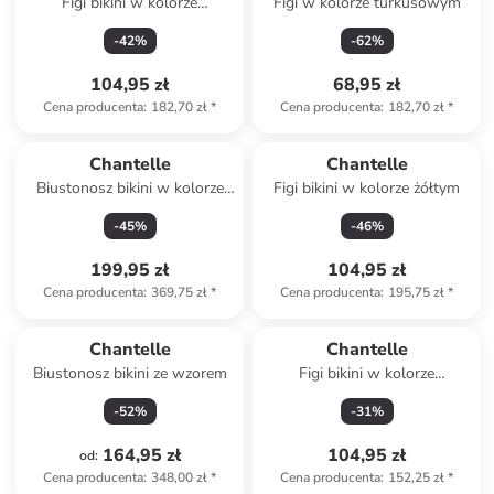
Figi bikini w kolorze
Figi w kolorze turkusowym
niebieskim
-
42
%
-
62
%
104,95 zł
68,95 zł
Cena producenta
:
182,70 zł
*
Cena producenta
:
182,70 zł
*
Chantelle
Chantelle
Biustonosz bikini w kolorze
Figi bikini w kolorze żółtym
czerwono-fioletowym
-
45
%
-
46
%
199,95 zł
104,95 zł
Cena producenta
:
369,75 zł
*
Cena producenta
:
195,75 zł
*
Chantelle
Chantelle
Biustonosz bikini ze wzorem
Figi bikini w kolorze
turkusowo-niebieskim
-
52
%
-
31
%
164,95 zł
104,95 zł
od
:
Cena producenta
:
348,00 zł
*
Cena producenta
:
152,25 zł
*