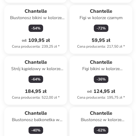
Chantelle
Chantelle
Biustonosz bikini w kolorze
Figi w kolorze czarnym
zielonym
-
54
%
-
72
%
109,95 zł
59,95 zł
od
:
Cena producenta
:
239,25 zł
*
Cena producenta
:
217,50 zł
*
Chantelle
Chantelle
Strój kąpielowy w kolorze
Figi bikini w kolorze
niebieskim
pomarańczowym
-
64
%
-
36
%
184,95 zł
124,95 zł
od
:
Cena producenta
:
522,00 zł
*
Cena producenta
:
195,75 zł
*
Chantelle
Chantelle
Biustonosz balkonetka w
Biustonosz w kolorze
kolorze beżowym
beżowym
-
40
%
-
62
%