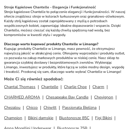
Stroje Kąpielowe Chantelle - Elegancja i Funkcjonalność
Stroje kąpielowe Chantelle to połączenie elegancji i funkcjonalności. W naszej 
ofercie znajdziesz stroje w kolorach turkusowym oraz granatowo-oliwkowym. 
Każdy strój kąpielowy został zaprojektowany z myślą o potrzebach 
współczesnych kobiet, zapewniając idealne dopasowanie i wsparcie. Dzięki 
Chantelle, możesz cieszyć się każdą chwilą spędzoną nad wodą, bez 
kompromisów w kwestii stylu i wygody.
Dlaczego warto kupować produkty Chantelle w Limango?
Kupując produkty Chantelle w Limango, masz pewność, że otrzymujesz 
najwyższą jakość w atrakcyjnej cenie. Oferujemy wyprzedaże i produkty outlet, 
co pozwala na zakup markowych produktów w niskiej cenie. Nasz sklep to 
gwarancja szybkiej dostawy i bezproblemowych zwrotów. Wybierając 
Limango, inwestujesz w produkty, które łączą w sobie modny design, wygodę 
i trwałość. Przekonaj się sam, dlaczego warto wybrać Chantelle w Limango!
Może Ci się również spodobać
:
Chantal Thomass
Chantelle
Charlie Choe
Charm
CHARMED AROMA
Chesapeake Bay Candle
Chevignon
Chezalou
Chicco
Chiwitt
Passionata Bielizna
Champion
Bikini damskie
Biustonosze 85C
Figi Bikini
Anna Morellini Underwear
Biustonosze 75B