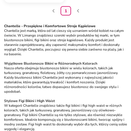
1
Chantelle - Przepiękne i Komfortowe Stroje Kąpielowe
Chantelle jest marką, która od lat cieszy się uznaniem wśród kobiet na całym 
świecie. W Limango znajdziesz szeroki wybór produktów tej marki, w tym 
biustonosze bikini, figi bikini oraz stroje kąpielowe. Każdy produkt jest 
starannie zaprojektowany, aby zapewnić maksymalny komfort i doskonały 
wygląd. Dzięki Chantelle, poczujesz się pewna siebie zarówno na plaży, jak i 
na basenie.
Wyjątkowe Biustonosze Bikini w Różnorodnych Kolorach
Nasza oferta obejmuje biustonosze bikini w wielu kolorach, takich jak 
turkusowy, granatowy, fioletowy, żółty czy pomarańczowo-jasnoróżowy. 
Każdy biustonosz bikini Chantelle jest wykonany z najwyższej jakości 
materiałów, które gwarantują trwałość i komfort noszenia. Dzięki 
różnorodności kolorów, łatwo dopasujesz biustonosz do swojego stylu i 
upodobań. 
Stylowe Figi Bikini i High Waist
W kategorii Chantelle znajdziesz także figi bikini i figi high waist w różnych 
kolorach, takich jak turkusowy, granatowy, jasnoróżowy czy oliwkowo-
granatowy. Figi bikini Chantelle są nie tylko stylowe, ale również niezwykle 
komfortowe. Idealnie komponują się z biustonoszami bikini, tworząc spójny i 
modny zestaw. Figi high waist to doskonały wybór dla tych, którzy cenią sobie 
wygodę i elegancję.