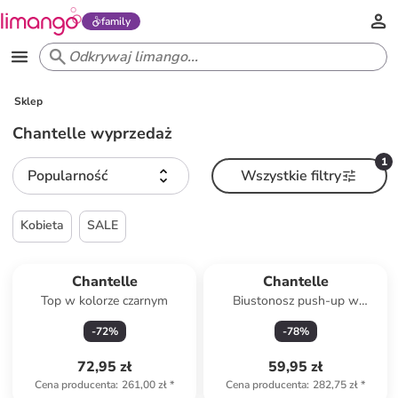
family
Sklep
Chantelle wyprzedaż
1
Popularność
Wszystkie filtry
Kobieta
SALE
Chantelle
Chantelle
Top w kolorze czarnym
Biustonosz push-up w
kolorze ciemnofioletowo-
-
72
%
-
78
%
niebieskim
72,95 zł
59,95 zł
Cena producenta
:
261,00 zł
*
Cena producenta
:
282,75 zł
*