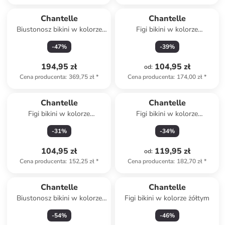
Chantelle
Chantelle
Biustonosz bikini w kolorze
Figi bikini w kolorze
czerwono-fioletowym
niebieskim
-
47
%
-
39
%
194,95 zł
104,95 zł
od
:
Cena producenta
:
369,75 zł
*
Cena producenta
:
174,00 zł
*
Chantelle
Chantelle
Figi bikini w kolorze
Figi bikini w kolorze
turkusowo-niebieskim
czerwono-fioletowym
-
31
%
-
34
%
104,95 zł
119,95 zł
od
:
Cena producenta
:
152,25 zł
*
Cena producenta
:
182,70 zł
*
Chantelle
Chantelle
Biustonosz bikini w kolorze
Figi bikini w kolorze żółtym
czarnym
-
54
%
-
46
%