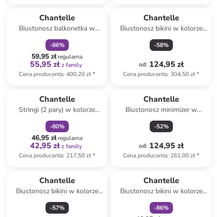
zniżka
family
Chantelle
Chantelle
Biustonosz balkonetka w
Biustonosz bikini w kolorze
kolorze jasnoróżowym
czerwonym
-
86
%
-
58
%
59,95 zł
regularna
55,95 zł
124,95 zł
od
:
z family
Cena producenta
:
400,20 zł
*
Cena producenta
:
304,50 zł
*
zniżka
family
Chantelle
Chantelle
Stringi (2 pary) w kolorze
Biustonosz minimizer w
czarnym
kolorze czarnym
-
80
%
-
52
%
46,95 zł
regularna
42,95 zł
124,95 zł
od
:
z family
Cena producenta
:
217,50 zł
*
Cena producenta
:
261,00 zł
*
zniżka
family
Chantelle
Chantelle
Biustonosz bikini w kolorze
Biustonosz bikini w kolorze
niebieskim
granatowym
-
57
%
-
86
%