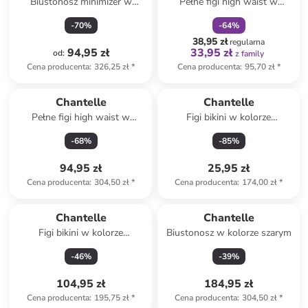
Biustonosz minimizer w
Pełne figi high waist w
kolorze czarnym
kolorze zielonym
-
70
%
-
64
%
38,95 zł
regularna
94,95 zł
33,95 zł
od
:
z family
Cena producenta
:
326,25 zł
*
Cena producenta
:
95,70 zł
*
Chantelle
Chantelle
Pełne figi high waist w
Figi bikini w kolorze
kolorze czarnym
pomarańczowo-
-
68
%
-
85
%
jasnoróżowym
94,95 zł
25,95 zł
Cena producenta
:
304,50 zł
*
Cena producenta
:
174,00 zł
*
Chantelle
Chantelle
Figi bikini w kolorze
Biustonosz w kolorze szarym
pomarańczowo-
-
46
%
-
39
%
jasnoróżowym
104,95 zł
184,95 zł
Cena producenta
:
195,75 zł
*
Cena producenta
:
304,50 zł
*