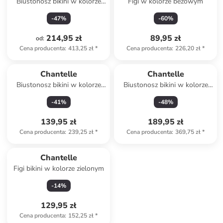
Biustonosz bikini w kolorze
Figi w kolorze beżowym
khaki
-
47
%
-
60
%
214,95 zł
89,95 zł
od
:
Cena producenta
:
413,25 zł
*
Cena producenta
:
226,20 zł
*
Chantelle
Chantelle
Biustonosz bikini w kolorze
Biustonosz bikini w kolorze
turkusowo-niebieskim
czerwono-fioletowym
-
41
%
-
48
%
139,95 zł
189,95 zł
Cena producenta
:
239,25 zł
*
Cena producenta
:
369,75 zł
*
Chantelle
Figi bikini w kolorze zielonym
-
14
%
129,95 zł
Cena producenta
:
152,25 zł
*