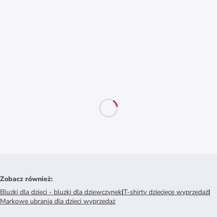
Zobacz również
:
Bluzki dla dzieci - bluzki dla dziewczynek
|
T-shirty dziecięce wyprzedaż
|
Markowe ubrania dla dzieci wyprzedaż