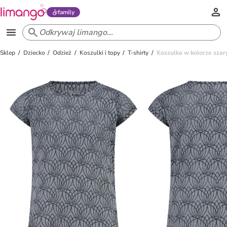
family
Sklep
Dziecko
Odzież
Koszulki i topy
T-shirty
Koszulka w kolorze sza