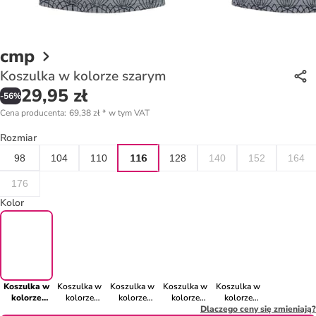
cmp
Koszulka w kolorze szarym
29,95 zł
-
56
%
Cena producenta
:
69,38 zł
*
w tym VAT
Rozmiar
98
104
110
116
128
140
152
164
176
Kolor
Koszulka w
Koszulka w
Koszulka w
Koszulka w
Koszulka w
kolorze
kolorze
kolorze
kolorze
kolorze
szarym
pomarańczowym
błękitnym
różowym
Dlaczego ceny się zmieniają?
turkusowym