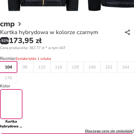
cmp
Kurtka hybrydowa w kolorze czarnym
173,95 zł
-
52
%
Cena producenta
:
367,77 zł
*
w tym VAT
Rozmiar
Została tylko 1 sztuka
104
98
110
116
128
140
152
164
176
Kolor
Kurtka
hybrydowa w
kolorze
Dlaczego ceny się zmieniają?