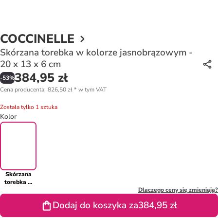
COCCINELLE
Skórzana torebka w kolorze jasnobrązowym -
20 x 13 x 6 cm
384,95 zł
-
53
%
Cena producenta
:
826,50 zł
*
w tym VAT
Została tylko 1 sztuka
Kolor
Skórzana
torebka w
kolorze
Dlaczego ceny się zmieniają?
jasnobrązowym
Dodaj do koszyka za
384,95 zł
- 20 x 13 x 6
cm