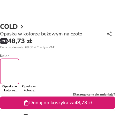
COLD
Opaska w kolorze beżowym na czoło
48,73 zł
-
29
%
Cena producenta
:
69,60 zł
*
w tym VAT
Kolor
Opaska w
Opaska w
kolorze
kolorze
beżowym na
czarnym na
Dlaczego ceny się zmieniają?
czoło
czoło
Dodaj do koszyka za
48,73 zł