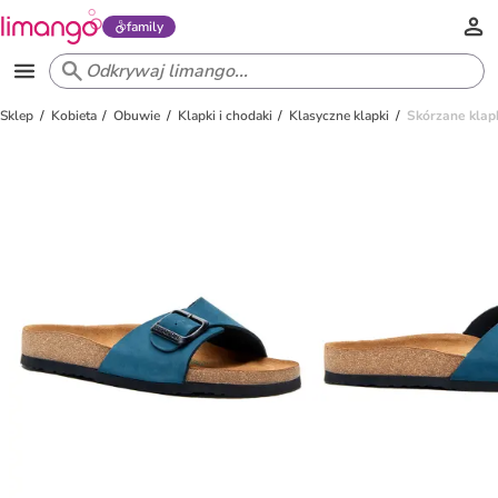
family
Sklep
Kobieta
Obuwie
Klapki i chodaki
Klasyczne klapki
Skórzane klap