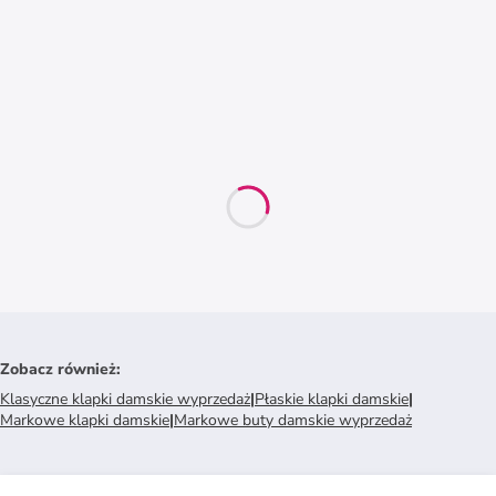
Zobacz również
:
Klasyczne klapki damskie wyprzedaż
|
Płaskie klapki damskie
|
Markowe klapki damskie
|
Markowe buty damskie wyprzedaż