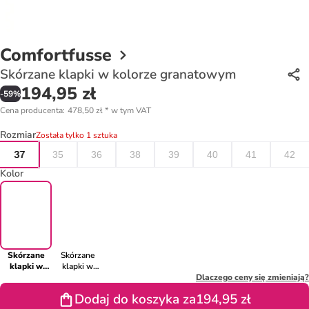
Comfortfusse
Skórzane klapki w kolorze granatowym
194,95 zł
-
59
%
Cena producenta
:
478,50 zł
*
w tym VAT
Rozmiar
Została tylko 1 sztuka
37
35
36
38
39
40
41
42
Kolor
Skórzane
Skórzane
klapki w
klapki w
kolorze
kolorze
Dlaczego ceny się zmieniają?
granatowym
jasnobrązowym
Dodaj do koszyka za
194,95 zł