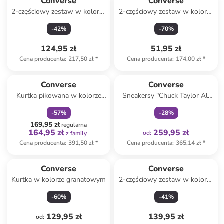
Converse
Converse
2-częściowy zestaw w kolorze
2-częściowy zestaw w kolorze
granatowym
błękitno-granatowym
-
42
%
-
70
%
124,95 zł
51,95 zł
Cena producenta
:
217,50 zł
*
Cena producenta
:
174,00 zł
*
zniżka
family
Tylko z
family
Converse
Converse
Kurtka pikowana w kolorze
Sneakersy "Chuck Taylor All
granatowym
Star Platform " w kolorze
-
57
%
-
28
%
czarnym
169,95 zł
regularna
164,95 zł
259,95 zł
od
:
z family
Cena producenta
:
391,50 zł
*
Cena producenta
:
365,14 zł
*
Converse
Converse
Kurtka w kolorze granatowym
2-częściowy zestaw w kolorze
antracytowym
-
60
%
-
41
%
129,95 zł
139,95 zł
od
: