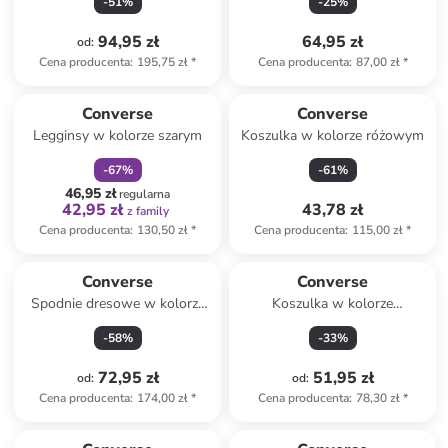
-
51
%
-
25
%
94,95 zł
64,95 zł
od
:
Cena producenta
:
195,75 zł
*
Cena producenta
:
87,00 zł
*
zniżka
family
Converse
Converse
Legginsy w kolorze szarym
Koszulka w kolorze różowym
-
67
%
-
61
%
46,95 zł
regularna
42,95 zł
43,78 zł
z family
Cena producenta
:
130,50 zł
*
Cena producenta
:
115,00 zł
*
Converse
Converse
Spodnie dresowe w kolorze
Koszulka w kolorze
ciemnozielonym
kremowym
-
58
%
-
33
%
72,95 zł
51,95 zł
od
:
od
:
Cena producenta
:
174,00 zł
*
Cena producenta
:
78,30 zł
*
zniżka
family