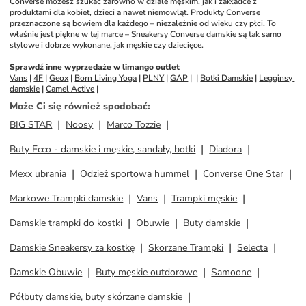
Converse możesz szukać zarówno w dziale męskim, jak i zakładce z 
produktami dla kobiet, dzieci a nawet niemowląt. Produkty Converse 
przeznaczone są bowiem dla każdego – niezależnie od wieku czy płci. To 
właśnie jest piękne w tej marce – Sneakersy Converse damskie są tak samo 
stylowe i dobrze wykonane, jak męskie czy dziecięce. 
Sprawdź inne wyprzedaże w limango outlet
Vans
 | 
4F
 | 
Geox
 | 
Born Living Yoga
 | 
PLNY
 | 
GAP
 |  | 
Botki Damskie
 | 
Legginsy 
damskie
 | 
Camel Active
 | 
Może Ci się również spodobać
:
BIG STAR
Noosy
Marco Tozzie
Buty Ecco - damskie i męskie, sandały, botki
Diadora
Mexx ubrania
Odzież sportowa hummel
Converse One Star
Markowe Trampki damskie
Vans
Trampki męskie
Damskie trampki do kostki
Obuwie
Buty damskie
Damskie Sneakersy za kostkę
Skorzane Trampki
Selecta
Damskie Obuwie
Buty męskie outdorowe
Samoone
Półbuty damskie, buty skórzane damskie