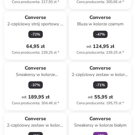
Cena producenta
:
217,50 zł
*
Cena producenta
:
300,66 zł
*
Converse
Converse
2-częściowy strój sportowy w
Bluza w kolorze czarnym
kolorze niebieskim
-
72
%
-
47
%
64,95 zł
124,95 zł
od
:
Cena producenta
:
239,25 zł
*
Cena producenta
:
239,25 zł
*
Converse
Converse
Sneakersy w kolorze
2-częściowy zestaw w kolorze
granatowym
różowym
-
37
%
-
71
%
189,95 zł
55,95 zł
od
:
od
:
Cena producenta
:
304,46 zł
*
Cena producenta
:
195,75 zł
*
Tylko z
family
Converse
Converse
2-częściowy zestaw w kolorze
Sneakersy w kolorze białym
beżowym