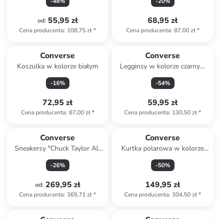
-
48
%
-
20
%
55,95 zł
68,95 zł
od
:
Cena producenta
:
108,75 zł
*
Cena producenta
:
87,00 zł
*
Converse
Converse
Koszulka w kolorze białym
Legginsy w kolorze czarnym
ze wzorem
-
16
%
-
54
%
72,95 zł
59,95 zł
Cena producenta
:
87,00 zł
*
Cena producenta
:
130,50 zł
*
Converse
Converse
Sneakersy "Chuck Taylor All
Kurtka polarowa w kolorze
Star Lift Ox Shocking" w
khaki
-
26
%
-
50
%
kolorze różowym
269,95 zł
149,95 zł
od
:
Cena producenta
:
369,71 zł
*
Cena producenta
:
304,50 zł
*