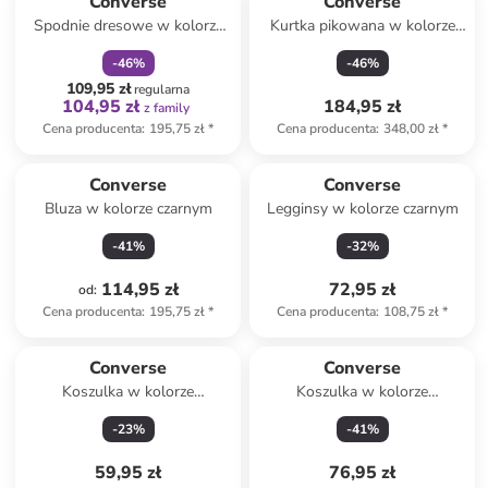
Converse
Converse
Spodnie dresowe w kolorze
Kurtka pikowana w kolorze
szarym
czarnym
-
46
%
-
46
%
109,95 zł
regularna
104,95 zł
184,95 zł
z family
Cena producenta
:
195,75 zł
*
Cena producenta
:
348,00 zł
*
Converse
Converse
Bluza w kolorze czarnym
Legginsy w kolorze czarnym
-
41
%
-
32
%
114,95 zł
72,95 zł
od
:
Cena producenta
:
195,75 zł
*
Cena producenta
:
108,75 zł
*
Converse
Converse
Koszulka w kolorze
Koszulka w kolorze
kremowym
jasnobrązowym
-
23
%
-
41
%
59,95 zł
76,95 zł