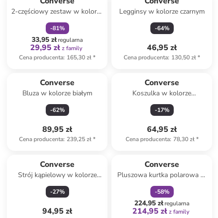
Converse
Converse
2-częściowy zestaw w kolorze
Legginsy w kolorze czarnym
turkusowo-białym
-
81
%
-
64
%
33,95 zł
regularna
29,95 zł
46,95 zł
z family
Cena producenta
:
165,30 zł
*
Cena producenta
:
130,50 zł
*
Converse
Converse
Bluza w kolorze białym
Koszulka w kolorze
kremowym
-
62
%
-
17
%
89,95 zł
64,95 zł
Cena producenta
:
239,25 zł
*
Cena producenta
:
78,30 zł
*
zniżka
family
Converse
Converse
Strój kąpielowy w kolorze
Pluszowa kurtka polarowa w
fioletowo-różowym
kolorze fioletowym
-
27
%
-
58
%
224,95 zł
regularna
94,95 zł
214,95 zł
z family