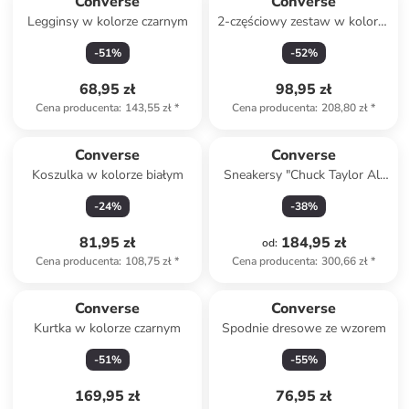
Converse
Converse
Legginsy w kolorze czarnym
2-częściowy zestaw w kolorze
fioletowo-czarnym
-
51
%
-
52
%
68,95 zł
98,95 zł
Cena producenta
:
143,55 zł
*
Cena producenta
:
208,80 zł
*
Converse
Converse
Koszulka w kolorze białym
Sneakersy "Chuck Taylor All
Star Malden Street" w kolorze
-
24
%
-
38
%
jasnobrązowym
81,95 zł
184,95 zł
od
:
Cena producenta
:
108,75 zł
*
Cena producenta
:
300,66 zł
*
Converse
Converse
Kurtka w kolorze czarnym
Spodnie dresowe ze wzorem
-
51
%
-
55
%
169,95 zł
76,95 zł