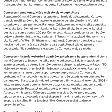
ponad 600 milionów par. Converse sneakersy stały się czymś więcej, niż buty 
- są symbolem nonkonformizmu, buntu i własnego niepowtarzalnego stylu.
Converse – sneakersy, które wpisały się w popkulturę
Popularność marki Converse jest praktycznie nie do zatrzymania. Kultowe 
trampki nosili zarówno bohaterowie znanego serialu „Drużyna A", jak i 
członkowie grupy punkowej Ramones. Zdeklarowaną wielbicielką trampek z 
gwiazdką jest również Avril Lavigne, która chwali się, że w swojej kolekcji 
posiada w sumie ponad 100 par Conversów. Nazwa producenta tych butów 
pojawia się również w wielu serialach i filmach – na przykład kinowym hicie 
„Ja, Robot" z Willem Smithem w roli głównej. Converse - damskie czy też 
męskie - od dawna ściśle splecione są z popkulturą i tak już pewnie 
pozostanie. Nie spodziewaj się zatem, że Converse wyjdą z mody. 
Converse – historia wzlotów i upadków zakończona happy-endem
Historia 
marki Converse to jednak nie tylko pasmo sukcesów. Z dużym spadkiem 
zainteresowania ze strony klientów borykała się po raz pierwszy w latach ’80. 
Największy kryzys przyniósł firmie jednak początek XXI wieku. Rosnąca 
konkurencja na rynku obuwia sportowego doprowadziła Converse do 
problemów finansowych – na tyle poważnych, że przedsiębiorstwu groziło 
bankructwo. Na szczęście – dzięki wykupieniu firmy przez Nike w roku 2003 – 
kultowy producent obuwia nie tylko odzyskał, ale również umocnił swoją 
dawną pozycję. Poszerzył również ofertę o nowe modele trampek. 
Absolutnym hitem są COnverse czarne, wysokie. Od tej pory możemy 
spodziewać się wyłącznie ciągłej ekspansji marki na rynku obuwniczym. W 
zespole z tak silną firmą, jaką jest Nike, Converse zyskał ważnego 
sprzymierzeńca. 