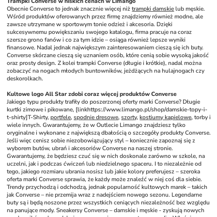
Trampki Converse w niskich cenach w Limango
Obecnie Converse to jednak znacznie więcej niż 
trampki damskie
 lub męskie. 
Wśród produktów oferowanych przez firmę znajdziemy również modne, ale 
zawsze utrzymane w sportowym tonie odzież i akcesoria. Dzięki 
sukcesywnemu powiększaniu swojego katalogu, firma pracuje na coraz 
szersze grono fanów i co za tym idzie – osiąga również lepsze wyniki 
finansowe. Nadal jednak największym zainteresowaniem cieszą się ich buty. 
Converse skórzane cieszą się uznaniem osób, które cenią sobie wysoką jakość 
oraz prosty design. Z kolei trampki Converse (długie i krótkie), nadal można 
zobaczyć na nogach młodych buntowników, jeżdżących na hulajnogach czy 
deskorolkach.
Kultowe logo All Star zdobi coraz więcej produktów Converse
Jakiego typu produkty trafiły do poszerzonej oferty marki Converse? Długie 
kurtki zimowe i pikowane, [linkhttps://www.limango.pl/shop/damskie-topy-i-
t-shirty]T-Shirty, 
portfele
, 
spodnie dresowe
, 
szorty
, 
kostiumy kąpielowe
, torby i 
wiele innych. Gwarantujemy, że w Outlecie Limango znajdziesz tylko 
oryginalne i wykonane z największą dbałością o szczegóły produkty Converse. 
Jeśli więc cenisz sobie niezobowiązujący styl – koniecznie zapoznaj się z 
wyborem butów, ubrań i akcesoriów Converse na naszej stronie. 
Gwarantujemy, że będziesz czuć się w nich doskonale zarówno w szkole, na 
uczelni, jak i podczas ćwiczeń lub niedzielnego spaceru. I to niezależnie od 
tego, jakiego rozmiaru ubrania nosisz lub jakie kolory preferujesz – szeroka 
oferta marki Converse sprawia, że każdy może znaleźć w niej coś dla siebie. 
Trendy przychodzą i odchodzą, jednak popularność kultowych marek – takich 
jak Converse – nie przemija wraz z nadejściem nowego sezonu. Legendarne 
buty są i będą noszone przez wszystkich ceniących niezależność bez względu 
na panujące mody. Sneakersy Converse – damskie i męskie - zyskują nowych 