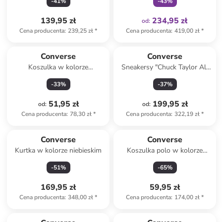
-
41
%
-
43
%
139,95 zł
234,95 zł
od
:
Cena producenta
:
239,25 zł
*
Cena producenta
:
419,00 zł
*
Converse
Converse
Koszulka w kolorze
Sneakersy "Chuck Taylor All
antracytowym
Star" w kolorze czarnym
-
33
%
-
37
%
51,95 zł
199,95 zł
od
:
od
:
Cena producenta
:
78,30 zł
*
Cena producenta
:
322,19 zł
*
Converse
Converse
Kurtka w kolorze niebieskim
Koszulka polo w kolorze
białym
-
51
%
-
65
%
169,95 zł
59,95 zł
Cena producenta
:
348,00 zł
*
Cena producenta
:
174,00 zł
*