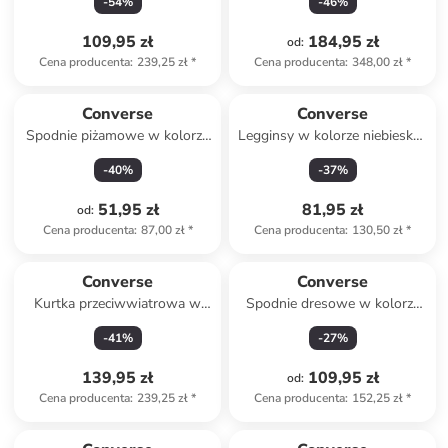
-
54
%
-
46
%
109,95 zł
184,95 zł
od
:
Cena producenta
:
239,25 zł
*
Cena producenta
:
348,00 zł
*
Converse
Converse
Spodnie piżamowe w kolorze
Legginsy w kolorze niebiesko-
khaki
fioletowym
-
40
%
-
37
%
51,95 zł
81,95 zł
od
:
Cena producenta
:
87,00 zł
*
Cena producenta
:
130,50 zł
*
Converse
Converse
Kurtka przeciwwiatrowa w
Spodnie dresowe w kolorze
kolorze różowym
czarnym
-
41
%
-
27
%
139,95 zł
109,95 zł
od
:
Cena producenta
:
239,25 zł
*
Cena producenta
:
152,25 zł
*
zniżka
family