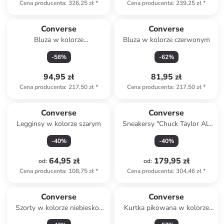
Cena producenta
:
326,25 zł
*
Cena producenta
:
239,25 zł
*
Converse
Converse
Bluza w kolorze
Bluza w kolorze czerwonym
jasnobrązowym
-
56
%
-
62
%
94,95 zł
81,95 zł
Cena producenta
:
217,50 zł
*
Cena producenta
:
217,50 zł
*
Converse
Converse
Legginsy w kolorze szarym
Sneakersy "Chuck Taylor All
Star" w kolorze czerwonym
-
40
%
-
40
%
64,95 zł
179,95 zł
od
:
od
:
Cena producenta
:
108,75 zł
*
Cena producenta
:
304,46 zł
*
Converse
Converse
Szorty w kolorze niebiesko-
Kurtka pikowana w kolorze
czerwonym
srebrno-jasnobrązowym