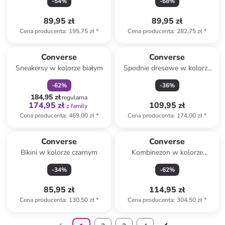
-
54
%
-
68
%
89,95 zł
89,95 zł
Cena producenta
:
195,75 zł
*
Cena producenta
:
282,75 zł
*
zniżka
family
Converse
Converse
Sneakersy w kolorze białym
Spodnie dresowe w kolorze
antracytowym
-
62
%
-
36
%
184,95 zł
regularna
174,95 zł
109,95 zł
z family
Cena producenta
:
469,00 zł
*
Cena producenta
:
174,00 zł
*
Converse
Converse
Bikini w kolorze czarnym
Kombinezon w kolorze
czerwonym
-
34
%
-
62
%
85,95 zł
114,95 zł
Cena producenta
:
130,50 zł
*
Cena producenta
:
304,50 zł
*