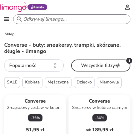
family
Sklep
Converse - buty: sneakersy, trampki, skórzane,
długie - limango
1
Popularność
Wszystkie filtry
SALE
Kobieta
Mężczyzna
Dziecko
Niemowlę
Converse
Converse
2-częściowy zestaw w kolorze
Sneakersy w kolorze czarnym
niebieskim
-
76
%
-
36
%
51,95 zł
189,95 zł
od
: