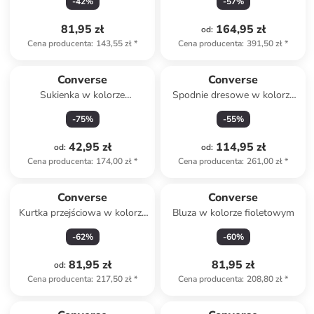
-
42
%
-
57
%
81,95 zł
164,95 zł
od
:
Cena producenta
:
143,55 zł
*
Cena producenta
:
391,50 zł
*
Converse
Converse
Sukienka w kolorze
Spodnie dresowe w kolorze
turkusowym
czarnym
-
75
%
-
55
%
42,95 zł
114,95 zł
od
:
od
:
Cena producenta
:
174,00 zł
*
Cena producenta
:
261,00 zł
*
Converse
Converse
Kurtka przejściowa w kolorze
Bluza w kolorze fioletowym
jasnobrązowym
-
62
%
-
60
%
81,95 zł
81,95 zł
od
:
Cena producenta
:
217,50 zł
*
Cena producenta
:
208,80 zł
*