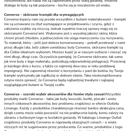
zwolenników, ale nadal nie są zapomniane przez starą gwardię. Właśnie 
dlatego te buty są tak popularne – kocha się je niezależnie od wieku. 
Converse – skórzane trampki dla wymagających
Converse kojarzy nam się przede wszystkim z butami materiałowymi – trampki 
nie są uznawane za zbyt wymagające w projektowaniu i szyciu, gdyż z 
założenia szybko się niszczą. Jednak zupełnie inaczej sprawy mają się ze 
skórzanymi Converse’ami. Wykonano jest z wysokiej jakości skóry, która 
chroni przed chłodem, a jednocześnie nie ulega marszczeniu czy rozrywaniu. 
To materiał, który – jeśli jest dobrze konserwowany – potrafi przetrwać z nami 
przez długie lata. Jeśli zatem uwielbiasz buty Converse, skórzane trampki są 
dla Ciebie idealnym wyborem. Możesz kupić je w naszym outlecie i cieszyć się 
nimi długi, długi czas. Oczywiście pamiętaj, że Converse skórzane, tak samo 
jak inne buty z tego materiału, potrzebują odpowiedniej pielęgnacji. Przecieraj 
je każdego dnia z kurzu, a także co najmniej dwa razy w roku poddawaj 
impregnacji. Nie zapominaj również o korzystaniu z past do butów, by Twoje 
trampki wytrzymały jak najdłużej w dobrym stanie. Taka nieskomplikowana 
rutyna może sprawić, że Converse będą najbardziej trwałymi i najlepiej 
wyglądającymi butami w Twojej szafie. 
Converse – szeroki wybór akcesoriów dla fanów stylu casual
Wszystkie 
produkty marki Converse – takie jak buty, koszulki, kurtki, plecaki i wiele 
innych ciekawych akcesoriów, bez problemu znajdziesz w ofercie Outletu 
Limango. Każdy z produktów charakteryzuje również bardzo atrakcyjna cena, 
dzięki czemu może sobie pozwolić na nie praktycznie każdy, komu zależy na 
ubraniu z kultowym logo w kształcie gwiazdy. W katalogu Limango Outlet 
znajdziesz produkty Converse w naprawdę okazyjnych cenach – o wiele 
niższych niż te sugerowane przez producenta. Co ważne, produktów z logo 