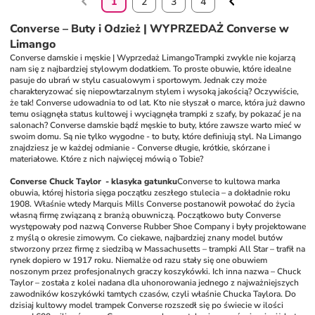
1
2
3
4
Converse – Buty i Odzież | WYPRZEDAŻ Converse w
Limango
Converse damskie i męskie | Wyprzedaż Limango
Trampki zwykle nie kojarzą 
nam się z najbardziej stylowym dodatkiem. To proste obuwie, które idealne 
pasuje do ubrań w stylu casualowym i sportowym. Jednak czy może 
charakteryzować się niepowtarzalnym stylem i wysoką jakością? Oczywiście, 
że tak! Converse udowadnia to od lat. Kto nie słyszał o marce, która już dawno 
temu osiągnęła status kultowej i wyciągnęła trampki z szafy, by pokazać je na 
salonach? Converse damskie bądź męskie to buty, które zawsze warto mieć w 
swoim domu. Są nie tylko wygodne - to buty, które definiują styl. Na Limango 
znajdziesz je w każdej odmianie - Converse długie, krótkie, skórzane i 
materiałowe. Które z nich najwięcej mówią o Tobie? 
Converse Chuck Taylor  - klasyka gatunku
Converse to kultowa marka 
obuwia, której historia sięga początku zeszłego stulecia – a dokładnie roku 
1908. Właśnie wtedy Marquis Mills Converse postanowił powołać do życia 
własną firmę związaną z branżą obuwniczą. Początkowo buty Converse 
występowały pod nazwą Converse Rubber Shoe Company i były projektowane 
z myślą o okresie zimowym. Co ciekawe, najbardziej znany model butów 
stworzony przez firmę z siedzibą w Massachusetts – trampki All Star – trafił na 
rynek dopiero w 1917 roku. Niemalże od razu stały się one obuwiem 
noszonym przez profesjonalnych graczy koszykówki. Ich inna nazwa – Chuck 
Taylor – została z kolei nadana dla uhonorowania jednego z najważniejszych 
zawodników koszykówki tamtych czasów, czyli właśnie Chucka Taylora. Do 
dzisiaj kultowy model trampek Converse rozszedł się po świecie w ilości 