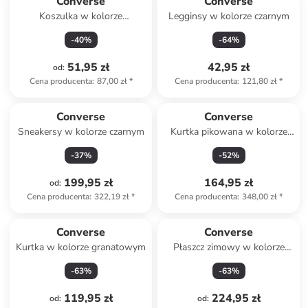
Converse
Converse
Koszulka w kolorze
Legginsy w kolorze czarnym
kremowym
-
40
%
-
64
%
51,95 zł
42,95 zł
od
:
Cena producenta
:
87,00 zł
*
Cena producenta
:
121,80 zł
*
Converse
Converse
Sneakersy w kolorze czarnym
Kurtka pikowana w kolorze
zielonym
-
37
%
-
52
%
199,95 zł
164,95 zł
od
:
Cena producenta
:
322,19 zł
*
Cena producenta
:
348,00 zł
*
Converse
Converse
Kurtka w kolorze granatowym
Płaszcz zimowy w kolorze
beżowym
-
63
%
-
63
%
119,95 zł
224,95 zł
od
:
od
: