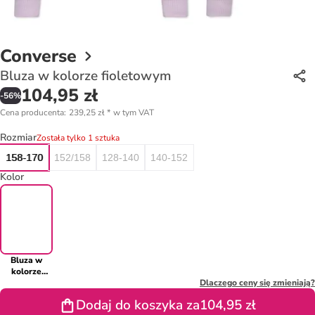
Converse
Bluza w kolorze fioletowym
104,95 zł
-
56
%
Cena producenta
:
239,25 zł
*
w tym VAT
Rozmiar
Została tylko 1 sztuka
158-170
152/158
128-140
140-152
Kolor
Bluza w
kolorze
fioletowym
Dlaczego ceny się zmieniają?
Dodaj do koszyka za
104,95 zł