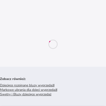
Zobacz również
:
Dziecięce rozpinane bluzy wyprzedaż
|
Markowe ubrania dla dzieci wyprzedaż
|
Swetry i Bluzy dziecięce wyprzedaż