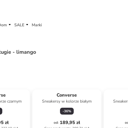
Dom
SALE
Marki
ługie - limango
rse
Converse
orze czarnym
Sneakersy w kolorze białym
Sneaker
-
36
%
5 zł
189,95 zł
od
:
o