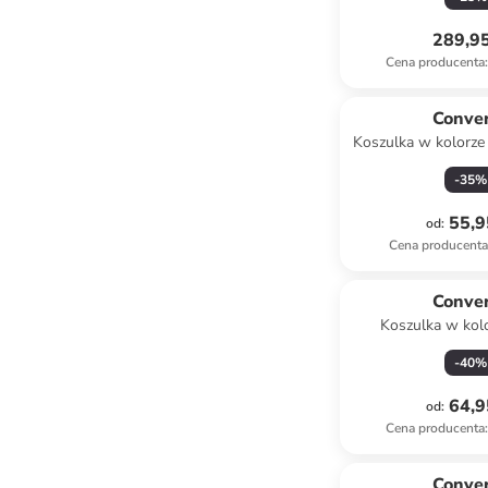
różow
289,95
Cena producenta
:
Conve
Koszulka w kolorz
-
35
%
55,9
od
:
Cena producent
Conve
Koszulka w kol
-
40
%
64,9
od
:
Cena producenta
:
Conve