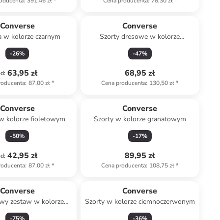
oducenta
:
391,46 zł
*
Cena producenta
:
78,30 zł
*
Converse
Converse
a w kolorze czarnym
Szorty dresowe w kolorze
niebieskim
-
26
%
-
47
%
63,95 zł
68,95 zł
od
:
roducenta
:
87,00 zł
*
Cena producenta
:
130,50 zł
*
Converse
Converse
w kolorze fioletowym
Szorty w kolorze granatowym
-
50
%
-
17
%
42,95 zł
89,95 zł
od
:
roducenta
:
87,00 zł
*
Cena producenta
:
108,75 zł
*
Converse
Converse
owy zestaw w kolorze
Szorty w kolorze ciemnoczerwonym
itno-granatowym
-
75
%
-
36
%