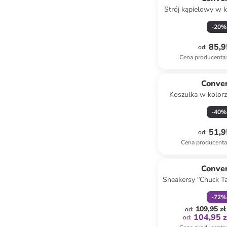
Strój kąpielowy w 
-
20
%
85,9
od
:
Cena producenta
:
Conve
Koszulka w kolor
-
40
%
51,9
od
:
Cena producent
zniżka
f
Conve
Sneakersy "Chuck Ta
zielon
-
72
%
109,95 zł
od
:
104,95 z
od
: