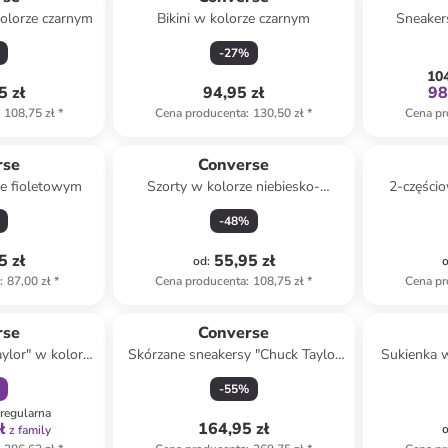
kolorze czarnym
Bikini w kolorze czarnym
Sneaker
-
27
%
104
5 zł
94,95 zł
98
108,75 zł
*
Cena producenta
:
130,50 zł
*
Cena pr
rse
Converse
ze fioletowym
Szorty w kolorze niebiesko-
2-części
jasnoróżowym
-
48
%
5 zł
55,95 zł
od
:
a
:
87,00 zł
*
Cena producenta
:
108,75 zł
*
Cena pr
amily
rse
Converse
ylor" w kolorze
Skórzane sneakersy "Chuck Taylor
Sukienka 
ym
All Star" w kolorze białym
-
55
%
regularna
ł
164,95 zł
z family