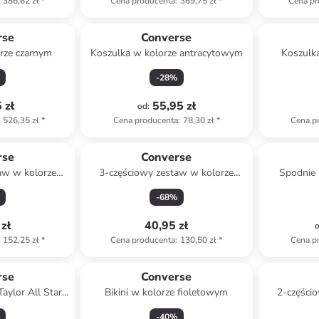
386,62 zł
*
Cena producenta
:
369,75 zł
*
Cena pr
rse
Converse
orze czarnym
Koszulka w kolorze antracytowym
Koszulk
-
28
%
 zł
55,95 zł
od
:
526,35 zł
*
Cena producenta
:
78,30 zł
*
Cena p
rse
Converse
aw w kolorze
3-częściowy zestaw w kolorze
Spodnie
granatowym
błękitnym
-
68
%
zł
40,95 zł
152,25 zł
*
Cena producenta
:
130,50 zł
*
Cena p
rse
Converse
aylor All Star
Bikini w kolorze fioletowym
2-części
g" w kolorze
ziel
-
40
%