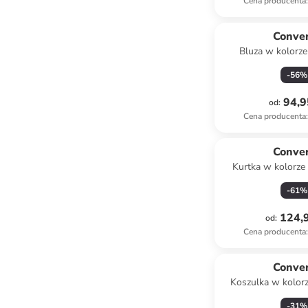
Cena producenta
:
Conve
Bluza w kolorze
-
56
%
94,9
od
:
Cena producenta
:
Conve
Kurtka w kolorz
-
61
%
124,9
od
:
Cena producenta
:
Conve
Koszulka w kolo
-
31
%