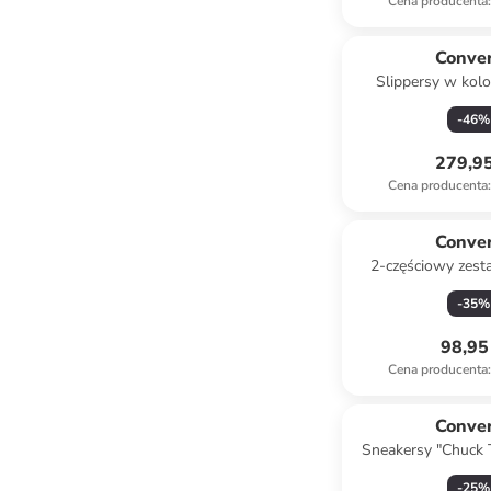
Cena producenta
:
Conve
Slippersy w kol
-
46
%
279,95
Cena producenta
:
Conve
2-częściowy zest
pomarańczowo-
-
35
%
98,95 
Cena producenta
:
Conve
Sneakersy "Chuck T
Lift Hi Shockin
-
25
%