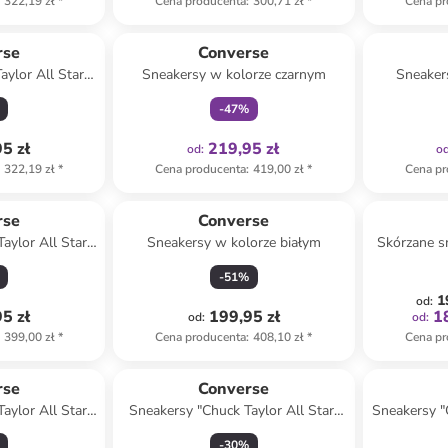
322,19 zł
*
Cena producenta
:
300,71 zł
*
Cena pr
Tylko z
family
rse
Converse
aylor All Star"
Sneakersy w kolorze czarnym
Sneaker
czarnym
-
47
%
5 zł
219,95 zł
od
:
o
322,19 zł
*
Cena producenta
:
419,00 zł
*
Cena pr
rse
Converse
aylor All Star
Sneakersy w kolorze białym
Skórzane s
ze czarnym
All Star L
-
51
%
1
od
:
5 zł
199,95 zł
1
od
:
od
:
399,00 zł
*
Cena producenta
:
408,10 zł
*
Cena pr
rse
Converse
aylor All Star
Sneakersy "Chuck Taylor All Star"
Sneakersy "
 w kolorze
w kolorze czerwonym
-
30
%