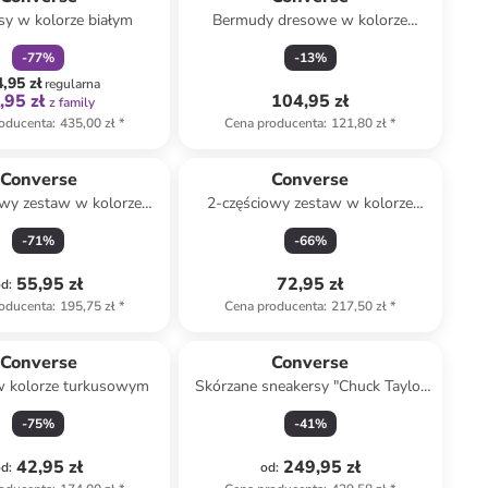
sy w kolorze białym
Bermudy dresowe w kolorze
szarym
-
77
%
-
13
%
,95 zł
regularna
,95 zł
104,95 zł
z family
oducenta
:
435,00 zł
*
Cena producenta
:
121,80 zł
*
Converse
Converse
owy zestaw w kolorze
2-częściowy zestaw w kolorze
różowym
kremowym
-
71
%
-
66
%
55,95 zł
72,95 zł
od
:
oducenta
:
195,75 zł
*
Cena producenta
:
217,50 zł
*
Converse
Converse
w kolorze turkusowym
Skórzane sneakersy "Chuck Taylor
All Star Platform" w kolorze białym
-
75
%
-
41
%
42,95 zł
249,95 zł
od
:
od
: