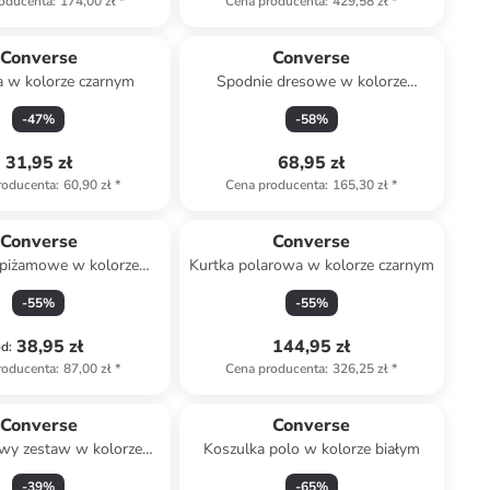
oducenta
:
174,00 zł
*
Cena producenta
:
429,58 zł
*
Converse
Converse
a w kolorze czarnym
Spodnie dresowe w kolorze
czarnym
-
47
%
-
58
%
31,95 zł
68,95 zł
roducenta
:
60,90 zł
*
Cena producenta
:
165,30 zł
*
Converse
Converse
 piżamowe w kolorze
Kurtka polarowa w kolorze czarnym
szarym
-
55
%
-
55
%
38,95 zł
144,95 zł
od
:
roducenta
:
87,00 zł
*
Cena producenta
:
326,25 zł
*
Converse
Converse
owy zestaw w kolorze
Koszulka polo w kolorze białym
ono-granatowym
-
39
%
-
65
%