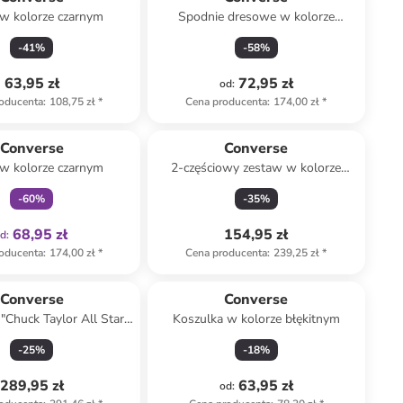
 w kolorze czarnym
Spodnie dresowe w kolorze
ciemnozielonym
-
41
%
-
58
%
63,95 zł
72,95 zł
od
:
oducenta
:
108,75 zł
*
Cena producenta
:
174,00 zł
*
Tylko z
family
Converse
Converse
 w kolorze czarnym
2-częściowy zestaw w kolorze
beżowym
-
60
%
-
35
%
68,95 zł
154,95 zł
od
:
oducenta
:
174,00 zł
*
Cena producenta
:
239,25 zł
*
Converse
Converse
"Chuck Taylor All Star
Koszulka w kolorze błękitnym
 w kolorze różowym
-
25
%
-
18
%
289,95 zł
63,95 zł
od
: