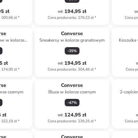
zowym
5 zł
194,95 zł
od
:
o
300,66 zł
*
Cena producenta
:
279,23 zł
*
Cena pr
rse
Converse
aw w kolorze
Sneakersy w kolorze granatowym
Koszulka
szarym
-
35
%
5 zł
194,95 zł
od
:
174,00 zł
*
Cena producenta
:
304,46 zł
*
Cena p
rse
Converse
orze czarnym
Bluza w kolorze czarnym
2-części
bi
-
47
%
 zł
124,95 zł
od
:
322,19 zł
*
Cena producenta
:
239,25 zł
*
Cena pr
rse
Converse