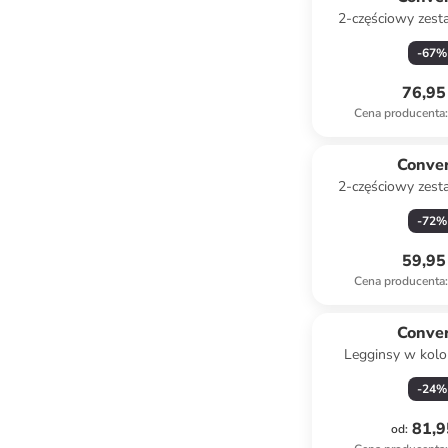
2-częściowy zest
jasnoróż
-
67
%
76,95 
Cena producenta
:
Conve
2-częściowy zest
niebies
-
72
%
59,95 
Cena producenta
:
Conve
Legginsy w kolo
-
24
%
81,9
od
: