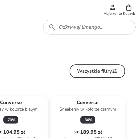
Moje konto
Koszyk
Wszystkie filtry
Converse
Converse
sy w kolorze białym
Sneakersy w kolorze czarnym
-
73
%
-
36
%
104,95 zł
189,95 zł
d
:
od
: