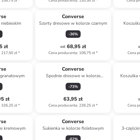
108,75 zł
*
Cena producenta
:
130,50 zł
*
Cena pr
rse
Converse
 niebieskim
Szorty dresowe w kolorze czarnym
Koszulk
-
36
%
5 zł
68,95 zł
od
:
217,50 zł
*
Cena producenta
:
108,75 zł
*
Cena p
rse
Converse
e granatowym
Spodnie dresowe w kolorze
Koszulka 
czarnym
-
73
%
5 zł
63,95 zł
326,25 zł
*
Cena producenta
:
239,25 zł
*
Cena p
rse
Converse
rze kremowym
Sukienka w kolorze fioletowym
3-części
błęk
-
62
%