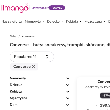
Oszczędzaj z
family
Nasza oferta
Niemowlę
Dziecko
Kobieta
Mężczyzna
Sklep
converse
Converse - buty: sneakersy, trampki, skórzane, d
Popularność
Converse
Niemowlę
Conve
Dziecko
Sneakersy w kol
Kobieta
-
37
%
Mężczyzna
Dom
199,9
od
: