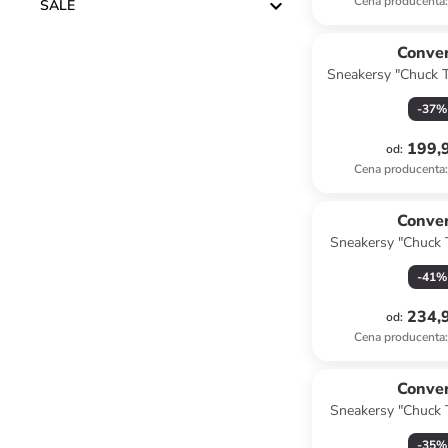
Cena producenta
:
SALE
Conve
Sneakersy "Chuck T
w kolorze 
-
37
%
199,9
od
:
Cena producenta
:
Conve
Sneakersy "Chuck T
Lift" w kolor
-
41
%
234,9
od
:
Cena producenta
:
Conve
Sneakersy "Chuck T
Malden Street"
-
35
%