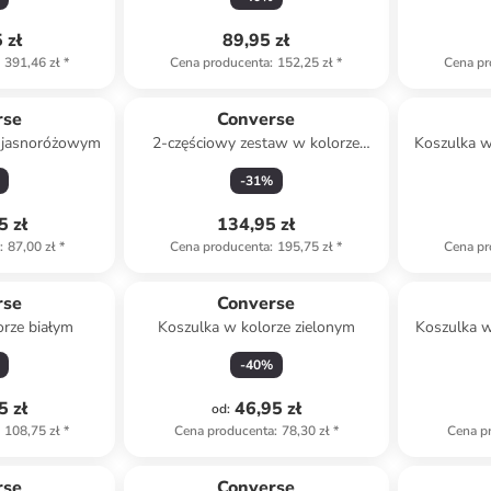
ym
 zł
89,95 zł
391,46 zł
*
Cena producenta
:
152,25 zł
*
Cena pr
rse
Converse
e jasnoróżowym
2-częściowy zestaw w kolorze
Koszulka 
czarno-szarym
-
31
%
5 zł
134,95 zł
a
:
87,00 zł
*
Cena producenta
:
195,75 zł
*
Cena pr
rse
Converse
orze białym
Koszulka w kolorze zielonym
Koszulka w
-
40
%
5 zł
46,95 zł
od
:
108,75 zł
*
Cena producenta
:
78,30 zł
*
Cena p
rse
Converse