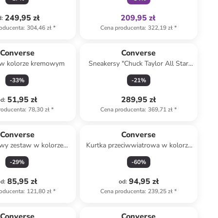
249,95 zł
209,95 zł
d
:
oducenta
:
304,46 zł
*
Cena producenta
:
322,19 zł
*
Converse
Converse
 w kolorze kremowym
Sneakersy "Chuck Taylor All Star
Lift Ox Shocking" w kolorze
-
33
%
-
21
%
różowym
51,95 zł
289,95 zł
od
:
roducenta
:
78,30 zł
*
Cena producenta
:
369,71 zł
*
Converse
Converse
owy zestaw w kolorze
Kurtka przeciwwiatrowa w kolorze
ało-fioletowym
różowym
-
29
%
-
60
%
85,95 zł
94,95 zł
od
:
od
:
oducenta
:
121,80 zł
*
Cena producenta
:
239,25 zł
*
zniżka
family
Converse
Converse