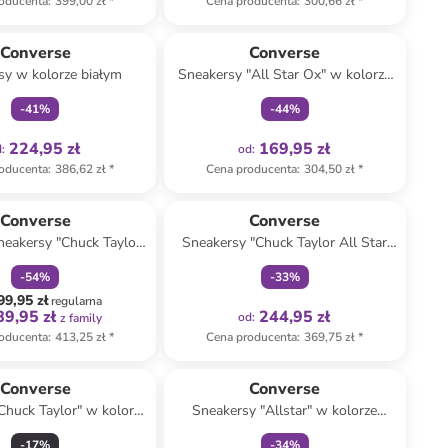
oducenta
:
399,00 zł
*
Cena producenta
:
300,66 zł
*
Tylko z
family
Tylko z
family
Converse
Converse
sy w kolorze białym
Sneakersy "All Star Ox" w kolorze
szarym
-
41
%
-
44
%
224,95 zł
169,95 zł
d
:
od
:
oducenta
:
386,62 zł
*
Cena producenta
:
304,50 zł
*
zniżka
family
Tylko z
family
Converse
Converse
neakersy "Chuck Taylor
Sneakersy "Chuck Taylor All Star
ift" w kolorze czarnym
Platform " w kolorze czarnym
-
54
%
-
33
%
99,95 zł
regularna
89,95 zł
244,95 zł
od
:
z family
oducenta
:
413,25 zł
*
Cena producenta
:
369,75 zł
*
Tylko z
family
Converse
Converse
Chuck Taylor" w kolorze
Sneakersy "Allstar" w kolorze
kremowym
czerwonym
-
17
%
-
34
%