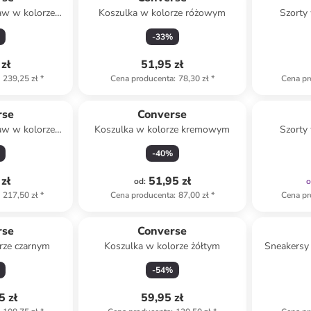
aw w kolorze
Koszulka w kolorze różowym
Szorty
owym
-
33
%
zł
51,95 zł
239,25 zł
*
Cena producenta
:
78,30 zł
*
Cena pr
rse
Converse
aw w kolorze
Koszulka w kolorze kremowym
Szorty
kim
-
40
%
zł
51,95 zł
od
:
217,50 zł
*
Cena producenta
:
87,00 zł
*
Cena pr
rse
Converse
rze czarnym
Koszulka w kolorze żółtym
Sneakersy 
Move Hi"
-
54
%
5 zł
59,95 zł