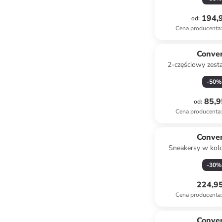
jasnobrą
194,9
od
:
Cena producenta
:
Conve
2-częściowy zest
błękitno-
-
50
%
85,9
od
:
Cena producenta
:
Conve
Sneakersy w kol
-
30
%
224,95
Cena producenta
:
Conve