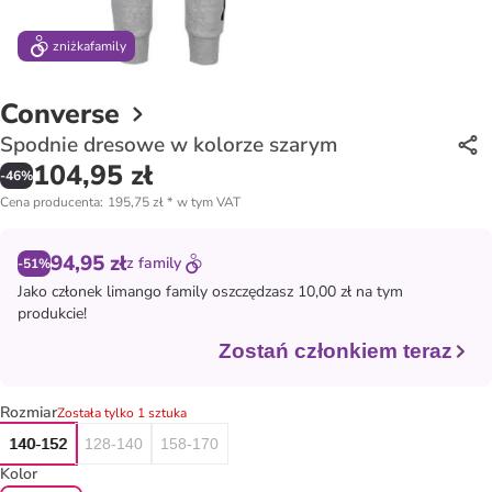
zniżka
family
Converse
Spodnie dresowe w kolorze szarym
104,95 zł
-
46
%
Cena producenta
:
195,75 zł
*
w tym VAT
94,95 zł
z
family
-51%
Jako członek
limango family
oszczędzasz 10,00 zł na tym
produkcie!
Zostań członkiem teraz
Rozmiar
Została tylko 1 sztuka
140-152
128-140
158-170
Kolor