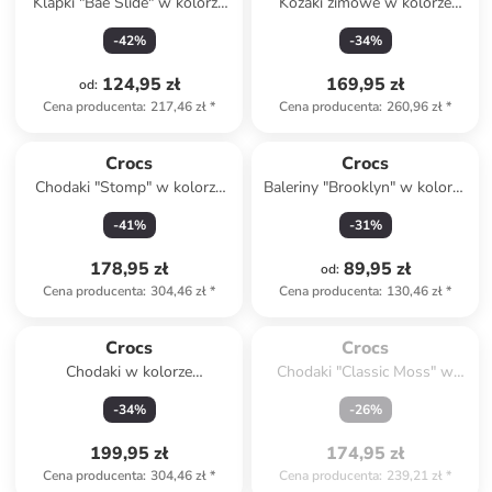
Klapki "Bae Slide" w kolorze
Kozaki zimowe w kolorze
żółtym
jasnoróżowym
-
42
%
-
34
%
124,95 zł
169,95 zł
od
:
Cena producenta
:
217,46 zł
*
Cena producenta
:
260,96 zł
*
Crocs
Crocs
Chodaki "Stomp" w kolorze
Baleriny "Brooklyn" w kolorze
różowym
jasnoróżowym
-
41
%
-
31
%
178,95 zł
89,95 zł
od
:
Cena producenta
:
304,46 zł
*
Cena producenta
:
130,46 zł
*
Spóźniłeś się.

Wyprzedane
Crocs
Crocs
Chodaki w kolorze
Chodaki "Classic Moss" w
pomarańczowym
kolorze khaki
-
34
%
-
26
%
199,95 zł
174,95 zł
Cena producenta
:
304,46 zł
*
Cena producenta
:
239,21 zł
*