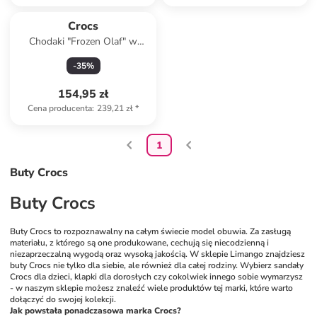
Crocs
Chodaki "Frozen Olaf" w
kolorze białym
-
35
%
154,95 zł
Cena producenta
:
239,21 zł
*
1
Buty Crocs
Buty Crocs
Buty Crocs to rozpoznawalny na całym świecie model obuwia. Za zasługą 
materiału, z którego są one produkowane, cechują się niecodzienną i 
niezaprzeczalną wygodą oraz wysoką jakością. W sklepie Limango znajdziesz 
buty Crocs nie tylko dla siebie, ale również dla całej rodziny. Wybierz sandały 
Crocs dla dzieci, klapki dla dorosłych czy cokolwiek innego sobie wymarzysz 
- w naszym sklepie możesz znaleźć wiele produktów tej marki, które warto 
dołączyć do swojej kolekcji. 
Jak powstała ponadczasowa marka Crocs?