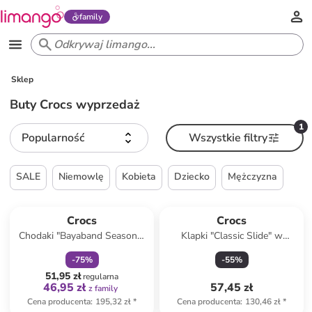
family
Sklep
Buty Crocs wyprzedaż
1
Popularność
Wszystkie filtry
SALE
Niemowlę
Kobieta
Dziecko
Mężczyzna
zniżka
family
Crocs
Crocs
Chodaki "Bayaband Seasonal
Klapki "Classic Slide" w
Printed" w kolorze szaro-
kolorze granatowym
-
75
%
-
55
%
czarno-czerwonym
51,95 zł
regularna
46,95 zł
57,45 zł
z family
Cena producenta
:
195,32 zł
*
Cena producenta
:
130,46 zł
*