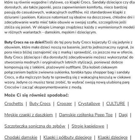
które są równie wygodne i stylowe, co klapki Crocs. Sandały dziecięce czy dla 
dorosłych, ale także japonki, poza zapewnieniem komfortu, nieco bardziej 
pasują do casualowych, wakacyjnych outfitów, niż standardowe klapki z 
dziurami i paskiem. Kalosze natomiast są idealne na deszczowe, chłodne dni i 
zdecydowanie warto mieć takie obuwie w swojej szafie, szczególnie jeśli 
zbliża się jesień. W sklepie Limango znajdziesz każdy z wymienionych modeli 
w różnych wariantach - damskim, męskim i dziecięcym.
Buty Crocs na co dzień?
Jeśli do tej pory buty Crocs kojarzyły Ci się jedynie z 
obuwiem, które małe dzieci noszą na basenie, jest to jednoznaczny sygnał, że 
pora nieco bliżej zaznajomić się z marką i sprawdzić, co jeszcze ma w ofercie. 
Buty Crocs (dziecięce i dla dorosłych) zdecydowanie możesz wykorzystać do 
stworzenia modnych i oryginalnych letnich stylizacji, ponieważ dobrze 
komponują się z lekkimi, plażowymi outfitami. Dla kobiet ciekawym 
połączeniem będzie zwiewna sukienka, torebka typu shopper bag i sandały 
Crocs, a dla mężczyzn buty te sprawdzą się z wakacyjną koszulą w ciekawe 
wzory. Jedyne co musisz teraz zrobić, to wybrać swoją nową ulubioną parę 
Crocsów i zacząć eksperymentowanie z modą.
Może Ci się również spodobać
:
Crochetts
Buty Crocs
Croozer
Crystallove
CULTURE
Męskie czapki z daszkiem
Damskie czółenka Peep Toe
Dagi
Szczoteczka soniczna do zębów
Stroje kąpielowe
Chodaki damskie
Klapki i półbuty dziecięce
Klapki dziecięce