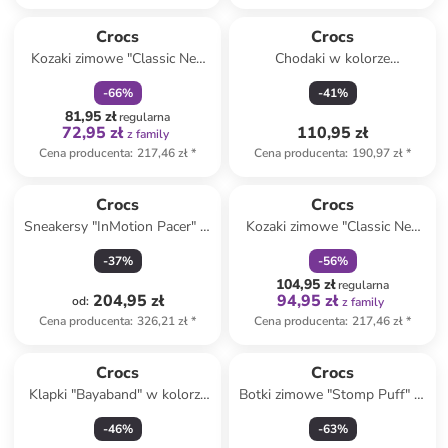
zniżka
family
Crocs
Crocs
Kozaki zimowe "Classic Neo
Chodaki w kolorze
Puff" w kolorze różowym
jasnoróżowym
-
66
%
-
41
%
81,95 zł
regularna
72,95 zł
110,95 zł
z family
Cena producenta
:
217,46 zł
*
Cena producenta
:
190,97 zł
*
zniżka
family
Crocs
Crocs
Sneakersy "InMotion Pacer" w
Kozaki zimowe "Classic Neo
kolorze czarnym
Puff" w kolorze granatowym
-
37
%
-
56
%
104,95 zł
regularna
204,95 zł
94,95 zł
od
:
z family
Cena producenta
:
326,21 zł
*
Cena producenta
:
217,46 zł
*
Crocs
Crocs
Klapki "Bayaband" w kolorze
Botki zimowe "Stomp Puff" w
granatowym
kolorze czarnym
-
46
%
-
63
%