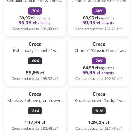
Chodaki "Crocband" w kolorze
Chodaki w kolorze niebieskim
granatowym
-
70
%
-
60
%
59,95 zł
68,95 zł
regularna
regularna
55,95 zł
59,95 zł
z family
z family
Cena producenta
:
191,00 zł
*
Cena producenta
:
152,21 zł
*
zniżka
family
Crocs
Crocs
Półsandały "Isabella" w
Chodaki "Classic Camo" w
kolorze srebrnym
kolorze szaro-czarnym
-
69
%
-
70
%
64,95 zł
regularna
59,95 zł
55,95 zł
z family
Cena producenta
:
195,32 zł
*
Cena producenta
:
190,97 zł
*
Crocs
Crocs
Klapki w kolorze granatowym
Kozaki zimowe "Lodge" w
kolorze niebieskim
-
21
%
-
31
%
102,89 zł
149,45 zł
Cena producenta
:
130,46 zł
*
Cena producenta
:
217,46 zł
*