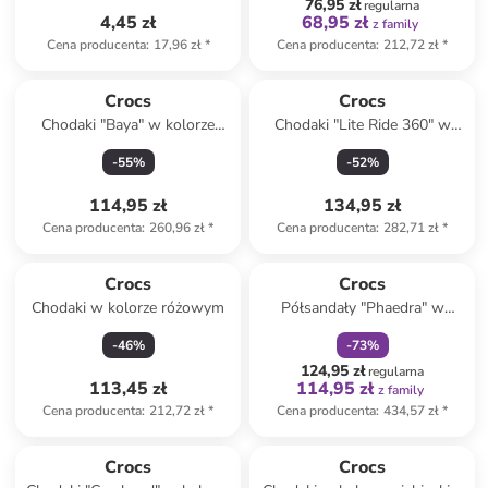
76,95 zł
regularna
4,45 zł
68,95 zł
z family
Cena producenta
:
17,96 zł
*
Cena producenta
:
212,72 zł
*
Crocs
Crocs
Chodaki "Baya" w kolorze
Chodaki "Lite Ride 360" w
czarnym
kolorze czarnym
-
55
%
-
52
%
114,95 zł
134,95 zł
Cena producenta
:
260,96 zł
*
Cena producenta
:
282,71 zł
*
zniżka
family
Crocs
Crocs
Chodaki w kolorze różowym
Półsandały "Phaedra" w
kolorze żółtym
-
46
%
-
73
%
124,95 zł
regularna
113,45 zł
114,95 zł
z family
Cena producenta
:
212,72 zł
*
Cena producenta
:
434,57 zł
*
zniżka
family
zniżka
family
Crocs
Crocs