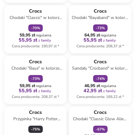
zniżka
family
zniżka
family
Crocs
Crocs
Chodaki "Classic" w kolorze
Chodaki "Bayaband" w kolorze
zielonym
szaro-limonkowym
-
70
%
-
73
%
59,95 zł
64,95 zł
regularna
regularna
55,95 zł
55,95 zł
z family
z family
Cena producenta
:
190,97 zł
*
Cena producenta
:
208,37 zł
*
zniżka
family
zniżka
family
Produkt zarezerwowany
Crocs
Crocs
Chodaki "Baya" w kolorze
Sandały "Crocband" w kolorze
żółto-zielono-oliwkowym
różowo-fioletowym
-
73
%
-
74
%
59,95 zł
46,95 zł
regularna
regularna
55,95 zł
42,95 zł
z family
z family
Cena producenta
:
208,37 zł
*
Cena producenta
:
169,22 zł
*
zniżka
family
Crocs
Crocs
Przypinka "Harry Potter
Chodaki "Classic Glow Alien"
Hufflepuff House" w kolorze
w kolorze biało-zielonym
-
75
%
-
67
%
niebiesko-żółtym na buty