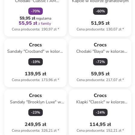
Chodaki "Classic I AM
Kapcie w kolorze granatowym
Dinozaur" w kolorze zielonym
-
70
%
-
60
%
59,95 zł
regularna
55,95 zł
51,95 zł
z family
Cena producenta
:
190,97 zł
*
Cena producenta
:
130,07 zł
*
Crocs
Crocs
Sandały "Crocband" w kolorze
Chodaki "Baya" w kolorze
beżowym
szarym
-
19
%
-
72
%
139,95 zł
59,95 zł
Cena producenta
:
173,96 zł
*
Cena producenta
:
217,07 zł
*
Crocs
Crocs
Sandały "Brooklyn Luxe" w
Klapki "Classic" w kolorze
kolorze karmelowym
szarym
-
23
%
-
24
%
249,95 zł
114,95 zł
Cena producenta
:
326,21 zł
*
Cena producenta
:
152,21 zł
*