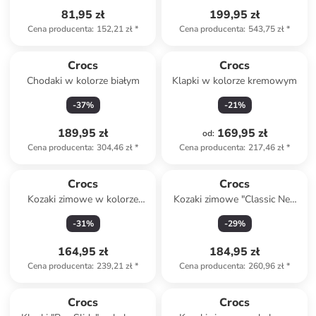
81,95 zł
199,95 zł
Cena producenta
:
152,21 zł
*
Cena producenta
:
543,75 zł
*
Crocs
Crocs
Chodaki w kolorze białym
Klapki w kolorze kremowym
-
37
%
-
21
%
189,95 zł
169,95 zł
od
:
Cena producenta
:
304,46 zł
*
Cena producenta
:
217,46 zł
*
Crocs
Crocs
Kozaki zimowe w kolorze
Kozaki zimowe "Classic Neo
granatowym
Puff" w kolorze czarnym
-
31
%
-
29
%
164,95 zł
184,95 zł
Cena producenta
:
239,21 zł
*
Cena producenta
:
260,96 zł
*
Crocs
Crocs