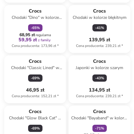
zniżka
family
Crocs
Crocs
Chodaki "Dino" w kolorze
Chodaki w kolorze błękitnym
czarnym ze wzorem
-
65
%
-
41
%
68,95 zł
regularna
59,95 zł
139,95 zł
z family
Cena producenta
:
173,96 zł
*
Cena producenta
:
239,21 zł
*
Crocs
Crocs
Chodaki "Classic Lined" w
Japonki w kolorze szarym
kolorze granatowym
-
69
%
-
43
%
46,95 zł
134,95 zł
Cena producenta
:
152,21 zł
*
Cena producenta
:
239,21 zł
*
zniżka
family
Crocs
Crocs
Chodaki "Glow Black Cat" w
Chodaki "Bayaband" w kolorze
kolorze czarnym
czarno-błękitnym
-
69
%
-
71
%