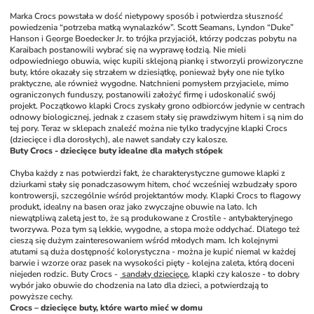
Marka Crocs powstała w dość nietypowy sposób i potwierdza słuszność 
powiedzenia “potrzeba matką wynalazków”. Scott Seamans, Lyndon “Duke” 
Hanson i George Boedecker Jr. to trójka przyjaciół, którzy podczas pobytu na 
Karaibach postanowili wybrać się na wyprawę łodzią. Nie mieli 
odpowiedniego obuwia, więc kupili sklejoną piankę i stworzyli prowizoryczne 
buty, które okazały się strzałem w dziesiątkę, ponieważ były one nie tylko 
praktyczne, ale również wygodne. Natchnieni pomysłem przyjaciele, mimo 
ograniczonych funduszy, postanowili założyć firmę i udoskonalić swój 
projekt. Początkowo klapki Crocs zyskały grono odbiorców jedynie w centrach 
odnowy biologicznej, jednak z czasem stały się prawdziwym hitem i są nim do 
tej pory. Teraz w sklepach znaleźć można nie tylko tradycyjne klapki Crocs 
(dziecięce i dla dorosłych), ale nawet sandały czy kalosze. 
Buty Crocs - dziecięce buty idealne dla małych stópek
Chyba każdy z nas potwierdzi fakt, że charakterystyczne gumowe klapki z 
dziurkami stały się ponadczasowym hitem, choć wcześniej wzbudzały sporo 
kontrowersji, szczególnie wśród projektantów mody. Klapki Crocs to flagowy 
produkt, idealny na basen oraz jako zwyczajne obuwie na lato. Ich 
niewątpliwą zaletą jest to, że są produkowane z Crostile - antybakteryjnego 
tworzywa. Poza tym są lekkie, wygodne, a stopa może oddychać. Dlatego też 
cieszą się dużym zainteresowaniem wśród młodych mam. Ich kolejnymi 
atutami są duża dostępność kolorystyczna - można je kupić niemal w każdej 
barwie i wzorze oraz pasek na wysokości pięty - kolejna zaleta, którą doceni 
niejeden rodzic. Buty Crocs - 
 sandały dziecięce
, klapki czy kalosze - to dobry 
wybór jako obuwie do chodzenia na lato dla dzieci, a potwierdzają to 
powyższe cechy.
Crocs – dziecięce buty, które warto mieć w domu