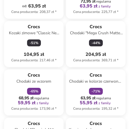
72,95 zł
regularna
63,95 zł
63,95 zł
od
:
z family
Cena producenta
:
208,37 zł
*
Cena producenta
:
225,77 zł
*
Crocs
Crocs
Kozaki zimowe "Classic Neo
Chodaki "Mega Crush Matte"
Puff" w kolorze granatowym
w kolorze beżowym
-
51
%
-
44
%
104,95 zł
204,95 zł
Cena producenta
:
217,46 zł
*
Cena producenta
:
369,71 zł
*
zniżka
family
zniżka
family
Crocs
Crocs
Chodaki ze wzorem
Chodaki w kolorze czerwono-
niebieskim
-
65
%
-
71
%
68,95 zł
63,95 zł
regularna
regularna
59,95 zł
55,95 zł
z family
z family
Cena producenta
:
173,96 zł
*
Cena producenta
:
195,32 zł
*
zniżka
family
Crocs
Crocs