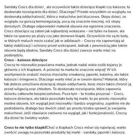
Sandały Crocs dla dzieci¸ ale oczywiście także dziecięce klapki czy kalosze, to 
doskonałe rozwiązanie dla dzieci. Dlaczego? Przede wszystkim ze względu na 
doskonałą oddychalność, która u maluchów jest kluczowa. Stopy dzieci, ze 
względu na gorszą termoregulację, pocą się znacznie mocniej, niż stopy 
dorosłych. Dlatego odpowiedni materiał obuwia ma ogromne znaczenie. 
Crocs dziecięce są zatem jak najbardziej wskazane – nie tylko na basen, ale 
także na spacery po plaży czy jako domowe klapki. Oczywiście nie są to buty, 
w których maluch może szaleć jak w adidasach – Crocsy nie zapewniają aż 
takiej stabilizacji i ochrony przed wstrząsami. Jednak z pewnością jako letnie 
obuwie będą idealne. Sandały Crocs dla dzieci zawsze warto mieć na 
podorędziu. 
Crocs – kalosze dziecięce
Crocsy to niezwykle popularna marka, jednak nadal wiele osób kojarzy je 
głównie z ich klapkami. A przecież ta marka to znacznie więcej! W ich 
asortymencie znaleźć można chociażby sneakersy, japonki, baleriny, ale także 
kalosze i śniegowce. Dlaczego warto mieć je w swoim domu? Materiał, który 
tak dobrze umożliwia dziecięcej stopie oddychanie, teraz może także chronić ją 
przed wilgocią oraz chłodem. To doskonałe rozwiązanie, które zapewnia 
dziecku całkowite bezpieczeństwo. Poza tym – to trzeba przyznać – Crocs, 
kalosze dziecięce, ale także pozostałe buty tej marki, to po prostu niezwykle 
modne obuwie. Ich wygląd jest niezwykły i bardzo oryginalny, zupełnie nie do 
podrobienia, dlatego bez dwóch zdań: po prostu trzeba sprawić je swojemu 
maluchowi. Jeśli stawiacie zarówno na wygląd, jak i funkcjonalność, Crocsy 
dla dzieci to świetny wybór. 
Crocs to nie tylko klapki!
Choć o klapkach Crocs mówi się najwięcej, warto 
zwrócić uwagę na pozostałe produkty tej marki - sandały, japonki i kalosze, 