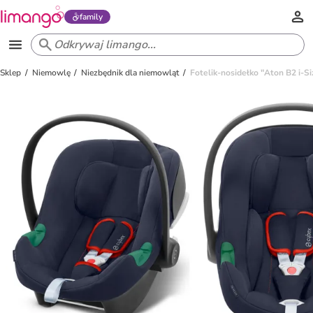
family
Sklep
Niemowlę
Niezbędnik dla niemowląt
Fotelik-nosidełko "Aton B2 i-S