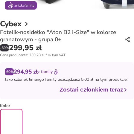
zniżka
family
Cybex
Fotelik-nosidełko "Aton B2 i-Size" w kolorze
granatowym - grupa 0+
299,95 zł
-
59
%
Cena producenta
:
739,28 zł
*
w tym VAT
294,95 zł
z
family
-60%
Jako członek
limango family
oszczędzasz 5,00 zł na tym produkcie!
Zostań członkiem teraz
Kolor