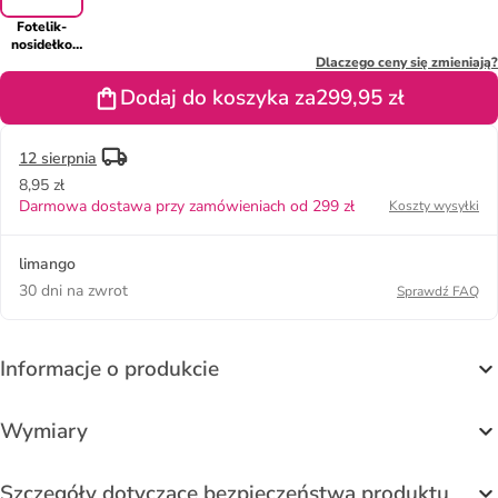
Fotelik-
nosidełko
"Aton B2 i-
Dlaczego ceny się zmieniają?
Size" w
Dodaj do koszyka za
299,95 zł
kolorze
granatowym
- grupa 0+
12 sierpnia
8,95 zł
Darmowa dostawa przy zamówieniach od 299 zł
Koszty wysyłki
limango
30 dni na zwrot
Sprawdź FAQ
Informacje o produkcie
Wymiary
Szczegóły dotyczące bezpieczeństwa produktu