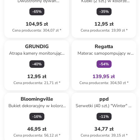
Dwustronny dywan
Kubki (2 szt.) w kolorze
zewnętrzny "Cebu" w kolorze
granatowym - 80 ml
-
65
%
-
35
%
szaro-kremowym
104,95 zł
12,95 zł
Cena producenta
:
304,07 zł
*
Cena producenta
:
19,99 zł
*
Tylko z
family
GRUNDIG
Regatta
Atrapa kamery monitorującej
Materac samopompujący w
w kolorze czarnym - 13 x 6 x
kolorze turkusowym - 42 x
-
40
%
-
54
%
5 cm
190 x 2,5 cm
12,95 zł
139,95 zł
Cena producenta
:
21,71 zł
*
Cena producenta
:
304,50 zł
*
Bloomingville
ppd
Bukiet dekoracyjny w kolorze
Serwetki (40 szt.) "Winter" w
zielonym - dł. 58 cm
kolorze szarobrązowym
-
16
%
-
11
%
46,95 zł
34,77 zł
Cena producenta
:
56,12 zł
*
Cena producenta
:
39,15 zł
*