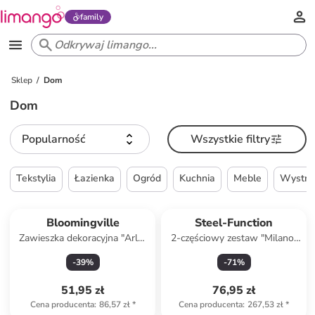
family
Sklep
Dom
Dom
Popularność
Wszystkie filtry
Tekstylia
Łazienka
Ogród
Kuchnia
Meble
Wystró
Bloomingville
Steel-Function
Zawieszka dekoracyjna "Arlo"
2-częściowy zestaw "Milano"
w kolorze biało-czerwonym -
w kolorze białym do zupy
-
39
%
-
71
%
dł. 22 cm
51,95 zł
76,95 zł
Cena producenta
:
86,57 zł
*
Cena producenta
:
267,53 zł
*