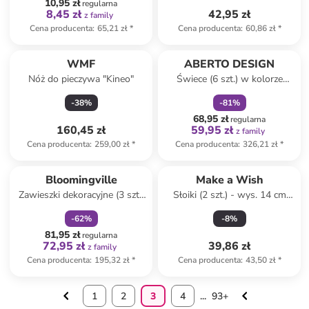
10,95 zł
regularna
8,45 zł
42,95 zł
z family
Cena producenta
:
65,21 zł
*
Cena producenta
:
60,86 zł
*
zniżka
family
WMF
ABERTO DESIGN
Nóż do pieczywa "Kineo"
Świece (6 szt.) w kolorze
kremowo-zielono-czerwonym
-
38
%
-
81
%
68,95 zł
regularna
160,45 zł
59,95 zł
z family
Cena producenta
:
259,00 zł
*
Cena producenta
:
326,21 zł
*
zniżka
family
Bloomingville
Make a Wish
Zawieszki dekoracyjne (3 szt.)
Słoiki (2 szt.) - wys. 14 cm
ze wzorem - dł. 12 cm
(produkt niespodzianka)
-
62
%
-
8
%
81,95 zł
regularna
72,95 zł
39,86 zł
z family
Cena producenta
:
195,32 zł
*
Cena producenta
:
43,50 zł
*
1
2
3
4
...
93+