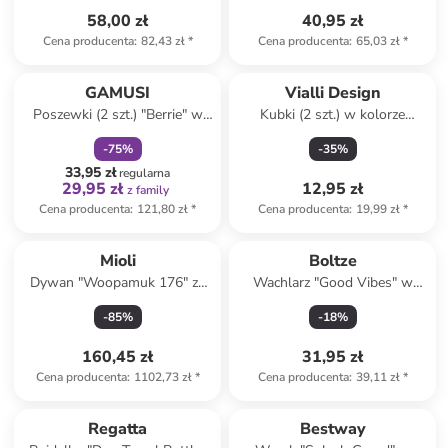
58,00 zł
40,95 zł
Cena producenta
:
82,43 zł
*
Cena producenta
:
65,03 zł
*
zniżka
family
GAMUSI
Vialli Design
Poszewki (2 szt.) "Berrie" w
Kubki (2 szt.) w kolorze
kolorze złoto-czerwonym na
błękitnym - 80 ml
-
75
%
-
35
%
poduszkę
33,95 zł
regularna
29,95 zł
12,95 zł
z family
Cena producenta
:
121,80 zł
*
Cena producenta
:
19,99 zł
*
Mioli
Boltze
Dywan "Woopamuk 176" ze
Wachlarz "Good Vibes" w
wzorem
kolorze czerwonym - szer. 65
-
85
%
-
18
%
cm
160,45 zł
31,95 zł
Cena producenta
:
1102,73 zł
*
Cena producenta
:
39,11 zł
*
Tylko z
family
Regatta
Bestway