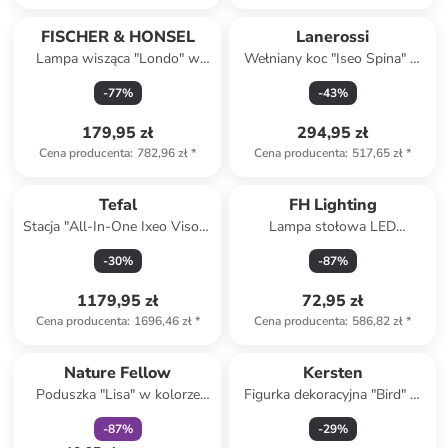
FISCHER & HONSEL
Lanerossi
Lampa wisząca "Londo" w
Wełniany koc "Iseo Spina" w
kolorze szarym - Ø 30 cm
kolorze szaro-kremowym -
-
77
%
-
43
%
170 x 130 cm
179,95 zł
294,95 zł
Cena producenta
:
782,96 zł
*
Cena producenta
:
517,65 zł
*
Tefal
FH Lighting
Stacja "All-In-One Ixeo Vison"
Lampa stołowa LED
w kolorze białym do
"Marbella" w kolorze czarnym
-
30
%
-
87
%
prasowania
- wys. 35 x Ø 14 cm
1179,95 zł
72,95 zł
Cena producenta
:
1696,46 zł
*
Cena producenta
:
586,82 zł
*
zniżka
family
Nature Fellow
Kersten
Poduszka "Lisa" w kolorze
Figurka dekoracyjna "Bird" w
niebieskim do siedzenia - 38 x
kolorze beżowym - 14,5 x 11
-
87
%
-
29
%
38 cm
x 7,7 cm