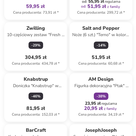
55,95 zł
od
:
regularna
59,95 zł
51,95 zł
od
:
z family
Cena producenta
:
73,91 zł
*
Cena producenta
:
299,72 zł
*
Zwilling
Salt and Pepper
10-częściowy zestaw "Fresh &
Noże (6 szt.) "Terno" w kolorze
Save Cube" w kolorze białym
srebrno-czarnym do masła -
-
29
%
-
14
%
wys. 16 cm
304,95 zł
51,95 zł
Cena producenta
:
434,78 zł
*
Cena producenta
:
60,68 zł
*
zniżka
family
Knabstrup
AM Design
Doniczka "Knabstrup" w
Figurka dekoracyjna "Ptak" -
kolorze niebieskim - wys. 14,5
dł. 13 cm (produkt
-
46
%
-
38
%
x Ø 16,5 cm
niespodzianka)
23,95 zł
regularna
81,95 zł
20,95 zł
z family
Cena producenta
:
152,03 zł
*
Cena producenta
:
34,19 zł
*
BarCraft
JosephJoseph