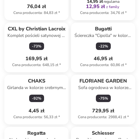
14,95 zł
regularna
76,04 zł
12,95 zł
z family
Cena producenta
:
84,83 zł
*
Cena producenta
:
34,76 zł
*
CXL by Christian Lacroix
Bugatti
Komplet pościeli satynowej ze
Ściereczka "Cipolla" w kolorze
wzorem
zielonym do naczyń - 70 x 50
-
73
%
-
22
%
cm
169,95 zł
46,95 zł
Cena producenta
:
648,15 zł
*
Cena producenta
:
60,86 zł
*
CHAKS
FLORIANE GARDEN
Girlanda w kolorze srebrnym -
Sofa ogrodowa w kolorze
dł. 120 cm
kremowym - 51 x 86 x 51 cm
-
92
%
-
75
%
4,45 zł
729,95 zł
Cena producenta
:
56,33 zł
*
Cena producenta
:
2988,41 zł
*
Regatta
Schiesser