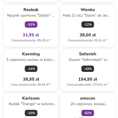
Tylko z
family
Reebok
Wenko
Ręcznik sportowy "Dublin" w
Maty (2 szt.) "Stone” do zlewu
kolorze niebieskim - 80 x 40
- dł. 31 x 26 cm
-
51
%
-
12
%
cm
31,95 zł
38,00 zł
Cena producenta
:
65,25 zł
*
Cena producenta
:
43,41 zł
*
Kaeming
Safavieh
3-częściowy zestaw w kolorze
Dywan "Adirondack" w
żółto-zielonym - 13 x 6 x 8,2
kolorze beżowo-szarym
-
14
%
-
43
%
cm
38,95 zł
154,95 zł
Cena producenta
:
45,54 zł
*
Cena producenta
:
274,01 zł
*
zniżka
family
Karlsson
amscan
Budzik "Triangle" w kolorze
20-częściowy zestaw
czarnym - wys. 9,3 cm
imprezowy ze wzorem
-
10
%
-
62
%