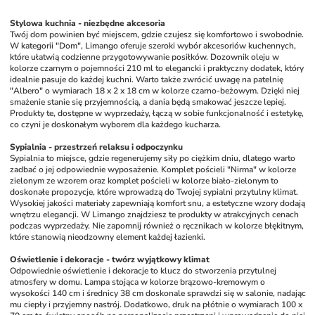
Stylowa kuchnia - niezbędne akcesoria
Twój dom powinien być miejscem, gdzie czujesz się komfortowo i swobodnie. 
W kategorii "Dom", Limango oferuje szeroki wybór akcesoriów kuchennych, 
które ułatwią codzienne przygotowywanie posiłków. Dozownik oleju w 
kolorze czarnym o pojemności 210 ml to elegancki i praktyczny dodatek, który 
idealnie pasuje do każdej kuchni. Warto także zwrócić uwagę na patelnię 
"Albero" o wymiarach 18 x 2 x 18 cm w kolorze czarno-beżowym. Dzięki niej 
smażenie stanie się przyjemnością, a dania będą smakować jeszcze lepiej. 
Produkty te, dostępne w wyprzedaży, łączą w sobie funkcjonalność i estetykę, 
co czyni je doskonałym wyborem dla każdego kucharza.
Sypialnia - przestrzeń relaksu i odpoczynku
Sypialnia to miejsce, gdzie regenerujemy siły po ciężkim dniu, dlatego warto 
zadbać o jej odpowiednie wyposażenie. Komplet pościeli "Nirma" w kolorze 
zielonym ze wzorem oraz komplet pościeli w kolorze biało-zielonym to 
doskonałe propozycje, które wprowadzą do Twojej sypialni przytulny klimat. 
Wysokiej jakości materiały zapewniają komfort snu, a estetyczne wzory dodają 
wnętrzu elegancji. W Limango znajdziesz te produkty w atrakcyjnych cenach 
podczas wyprzedaży. Nie zapomnij również o ręcznikach w kolorze błękitnym, 
które stanowią nieodzowny element każdej łazienki.
Oświetlenie i dekoracje - twórz wyjątkowy klimat
Odpowiednie oświetlenie i dekoracje to klucz do stworzenia przytulnej 
atmosfery w domu. Lampa stojąca w kolorze brązowo-kremowym o 
wysokości 140 cm i średnicy 38 cm doskonale sprawdzi się w salonie, nadając 
mu ciepły i przyjemny nastrój. Dodatkowo, druk na płótnie o wymiarach 100 x 