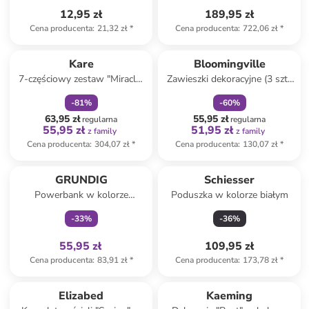
12,95 zł
189,95 zł
Cena producenta
:
21,32 zł
*
Cena producenta
:
722,06 zł
*
zniżka
family
zniżka
family
Kare
Bloomingville
7-częściowy zestaw "Miracle"
Zawieszki dekoracyjne (3 szt.)
w kolorze czarno-białym - 12
"Velua" w kolorze czerwono-
-
81
%
-
60
%
x 6 x 12 cm
białym
63,95 zł
55,95 zł
regularna
regularna
55,95 zł
51,95 zł
z family
z family
Cena producenta
:
304,07 zł
*
Cena producenta
:
130,07 zł
*
Tylko z
family
GRUNDIG
Schiesser
Powerbank w kolorze
Poduszka w kolorze białym
czarnym - 10000 mAh
-
33
%
-
36
%
55,95 zł
109,95 zł
Cena producenta
:
83,91 zł
*
Cena producenta
:
173,78 zł
*
Elizabed
Kaeming