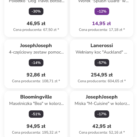
Poidełko "Dog Travel Bottle"
Worek "Splash Guard" w
w kolorze czarno-białym dla
kolorze fioletowym - 27,5 x
-
30
%
-
12
%
psa - 750 ml
20,5 cm
46,95 zł
14,95 zł
Cena producenta
:
67,50 zł
*
Cena producenta
:
17,18 zł
*
JosephJoseph
Lanerossi
4-częściowy zestaw pomocy
Wełniany koc "Auckland" w
kuchennych - dł. 32,7 cm
kolorze szarym - 200 x 130
-
14
%
-
57
%
cm
92,86 zł
254,95 zł
Cena producenta
:
108,71 zł
*
Cena producenta
:
604,65 zł
*
Bloomingville
JosephJoseph
Maselniczka "Bea" w kolorze
Miska "M-Cuisine" w kolorze
kremowym - wys. 10 x Ø 15
pomarańczowym do
-
51
%
-
17
%
cm
mikrofalówki - 21 x 14 x 19
cm
94,95 zł
42,95 zł
Cena producenta
:
195,32 zł
*
Cena producenta
:
52,16 zł
*