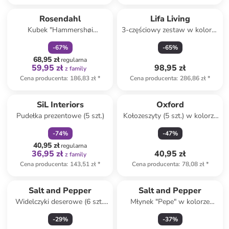
zniżka
family
Rosendahl
Lifa Living
Kubek "Hammershøi
3-częściowy zestaw w kolorze
Christmas" w kolorze białym -
jasnoróżowym
-
67
%
-
65
%
300 ml
68,95 zł
regularna
59,95 zł
98,95 zł
z family
Cena producenta
:
186,83 zł
*
Cena producenta
:
286,86 zł
*
zniżka
family
SiL Interiors
Oxford
Pudełka prezentowe (5 szt.)
Kołozeszyty (5 szt.) w kolorze
niebieskim - A5
-
74
%
-
47
%
40,95 zł
regularna
36,95 zł
40,95 zł
z family
Cena producenta
:
143,51 zł
*
Cena producenta
:
78,08 zł
*
Salt and Pepper
Salt and Pepper
Widelczyki deserowe (6 szt.)
Młynek "Pepe" w kolorze
"Terno" w kolorze czarnym -
białym do soli i pieprzu - wys.
-
29
%
-
37
%
dł. 14 cm
14 cm