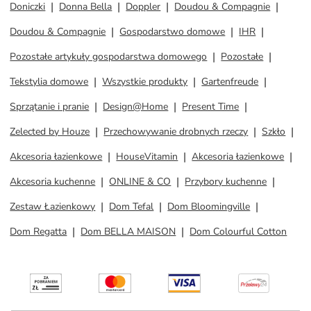
Doniczki
Donna Bella
Doppler
Doudou & Compagnie
Doudou & Compagnie
Gospodarstwo domowe
IHR
Pozostałe artykuły gospodarstwa domowego
Pozostałe
Tekstylia domowe
Wszystkie produkty
Gartenfreude
Sprzątanie i pranie
Design@Home
Present Time
Zelected by Houze
Przechowywanie drobnych rzeczy
Szkło
Akcesoria łazienkowe
HouseVitamin
Akcesoria łazienkowe
Akcesoria kuchenne
ONLINE & CO
Przybory kuchenne
Zestaw Łazienkowy
Dom Tefal
Dom Bloomingville
Dom Regatta
Dom BELLA MAISON
Dom Colourful Cotton