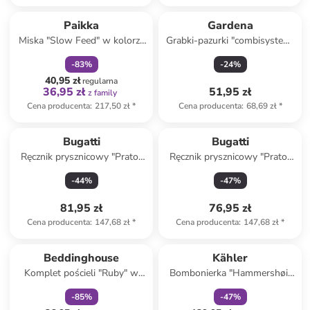
zniżka
family
Paikka
Gardena
Miska "Slow Feed" w kolorze
Grabki-pazurki "combisystem"
czarnym dla psa - Ø20 cm
w kolorze turkusowym - wys.
-
83
%
-
24
%
7 cm
40,95 zł
regularna
36,95 zł
51,95 zł
z family
Cena producenta
:
217,50 zł
*
Cena producenta
:
68,69 zł
*
Bugatti
Bugatti
Ręcznik prysznicowy "Prato"
Ręcznik prysznicowy "Prato"
w kolorze jasnoróżowym -
w kolorze beżowym - 140 x
-
44
%
-
47
%
140 x 67 cm
67 cm
81,95 zł
76,95 zł
Cena producenta
:
147,68 zł
*
Cena producenta
:
147,68 zł
*
zniżka
family
zniżka
family
Beddinghouse
Kähler
Komplet pościeli "Ruby" w
Bombonierka "Hammershøi"
kolorze błękitno-
w kolorze biało-zielonym - Ø
-
85
%
-
47
%
jasnoróżowym
11,5 cm