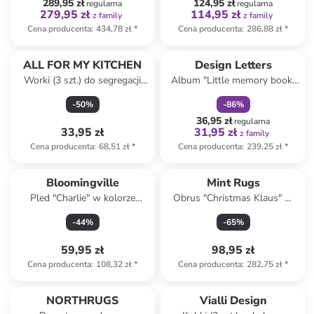
289,95 zł
124,95 zł
regularna
regularna
279,95 zł
114,95 zł
z family
z family
Cena producenta
:
434,78 zł
*
Cena producenta
:
286,88 zł
*
zniżka
family
ALL FOR MY KITCHEN
Design Letters
Worki (3 szt.) do segregacji
Album "Little memory book"
odpadów - 28,5 x 40,3 x 27,5
w kolorze różowym na
-
50
%
-
86
%
cm
wspomnienia - 22 x 30 cm
36,95 zł
regularna
33,95 zł
31,95 zł
z family
Cena producenta
:
68,51 zł
*
Cena producenta
:
239,25 zł
*
Bloomingville
Mint Rugs
Pled "Charlie" w kolorze
Obrus "Christmas Klaus" w
brązowo-beżowym - 160 x
kolorze biało-zielonym
-
44
%
-
65
%
130 cm
59,95 zł
98,95 zł
Cena producenta
:
108,32 zł
*
Cena producenta
:
282,75 zł
*
NORTHRUGS
Vialli Design