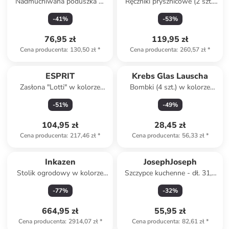
Nadmuchiwana poduszka w
Ręczniki prysznicowe (2 szt.)
kolorze niebieskim
"Milano" w kolorze
-
41
%
-
53
%
jasnoróżowym
76,95 zł
119,95 zł
Cena producenta
:
130,50 zł
*
Cena producenta
:
260,57 zł
*
ESPRIT
Krebs Glas Lauscha
Zasłona "Lotti" w kolorze
Bombki (4 szt.) w kolorze
szarym ze szlufkami
biało-niebieskim
-
51
%
-
49
%
104,95 zł
28,45 zł
Cena producenta
:
217,46 zł
*
Cena producenta
:
56,33 zł
*
Inkazen
JosephJoseph
Stolik ogrodowy w kolorze
Szczypce kuchenne - dł. 31,5
jasnobrązowym - 75 x Ø120
cm
-
77
%
-
32
%
cm
664,95 zł
55,95 zł
Cena producenta
:
2914,07 zł
*
Cena producenta
:
82,61 zł
*