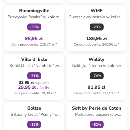
Tylko z
family
Bloomingville
WMF
Pozytywka "Waltz" w kolorze
2-częściowy zestaw w kolorze
czerwonym - 22 x 27 x 20 cm
biało-srebrnym do mleka i
-
56
%
-
28
%
cukru
98,95 zł
186,95 zł
Cena producenta
:
225,77 zł
*
Cena producenta
:
260,96 zł
*
zniżka
family
Villa d´Este
Wallity
Kubki (4 szt.) "Natoletto" ze
Naklejka ścienna w kolorze
wzorem do kawy - 100 ml
biało-granatowym - 70 x 100
-
61
%
-
74
%
cm
33,95 zł
regularna
29,95 zł
81,95 zł
z family
Cena producenta
:
78,30 zł
*
Cena producenta
:
317,51 zł
*
Tylko z
family
zniżka
family
Boltze
Soft by Perle de Coton
Sztuczny kwiat "Peony" w
Perkalowa poszewka w
kolorze jasnoróżowo-zielonym
kolorze fioletowym na
-
18
%
-
82
%
- wys. 72 cm
poduszkę