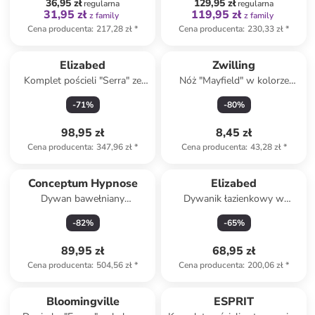
36,95 zł
129,95 zł
regularna
regularna
31,95 zł
119,95 zł
z family
z family
Cena producenta
:
217,28 zł
*
Cena producenta
:
230,33 zł
*
Elizabed
Zwilling
Komplet pościeli "Serra" ze
Nóż "Mayfield" w kolorze
wzorem
srebrnym - dł. 9 cm
-
71
%
-
80
%
98,95 zł
8,45 zł
Cena producenta
:
347,96 zł
*
Cena producenta
:
43,28 zł
*
Conceptum Hypnose
Elizabed
Dywan bawełniany
Dywanik łazienkowy w
''Woopamuk336'' w kolorze
kolorze szarym ze wzorem
-
82
%
-
65
%
granatowym
89,95 zł
68,95 zł
Cena producenta
:
504,56 zł
*
Cena producenta
:
200,06 zł
*
Tylko z
family
Bloomingville
ESPRIT