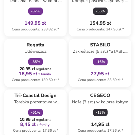
Doniczka "Eanna" w kolorze
Komplet pościeli satynowej w
białym ze wzorem - wys. 14 x
kolorze szarym
-
37
%
-
55
%
Ø 19,5 cm
149,95 zł
154,95 zł
Cena producenta
:
238,82 zł
*
Cena producenta
:
347,96 zł
*
zniżka
family
Tylko z
family
Regatta
STABILO
Odświeżacz
Zakreślacze (5 szt.) "STABILO
BOSS MINI Naturevibes"
-
85
%
-
16
%
20,95 zł
regularna
18,95 zł
27,95 zł
z family
Cena producenta
:
130,50 zł
*
Cena producenta
:
33,50 zł
*
zniżka
family
Tri-Coastal Design
CEGECO
Torebka prezentowa w
Noże (3 szt.) w kolorze żółtym
kolorze zielono-czerwonym -
-
51
%
-
13
%
40 x 43,5 cm
10,95 zł
regularna
8,45 zł
14,95 zł
z family
Cena producenta
:
17,36 zł
*
Cena producenta
:
17,36 zł
*