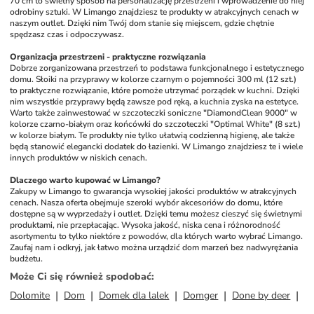
70 cm to świetny sposób na personalizację przestrzeni i wprowadzenie do niej 
odrobiny sztuki. W Limango znajdziesz te produkty w atrakcyjnych cenach w 
naszym outlet. Dzięki nim Twój dom stanie się miejscem, gdzie chętnie 
spędzasz czas i odpoczywasz.
Organizacja przestrzeni - praktyczne rozwiązania
Dobrze zorganizowana przestrzeń to podstawa funkcjonalnego i estetycznego 
domu. Słoiki na przyprawy w kolorze czarnym o pojemności 300 ml (12 szt.) 
to praktyczne rozwiązanie, które pomoże utrzymać porządek w kuchni. Dzięki 
nim wszystkie przyprawy będą zawsze pod ręką, a kuchnia zyska na estetyce. 
Warto także zainwestować w szczoteczki soniczne "DiamondClean 9000" w 
kolorze czarno-białym oraz końcówki do szczoteczki "Optimal White" (8 szt.) 
w kolorze białym. Te produkty nie tylko ułatwią codzienną higienę, ale także 
będą stanowić elegancki dodatek do łazienki. W Limango znajdziesz te i wiele 
innych produktów w niskich cenach.
Dlaczego warto kupować w Limango?
Zakupy w Limango to gwarancja wysokiej jakości produktów w atrakcyjnych 
cenach. Nasza oferta obejmuje szeroki wybór akcesoriów do domu, które 
dostępne są w wyprzedaży i outlet. Dzięki temu możesz cieszyć się świetnymi 
produktami, nie przepłacając. Wysoka jakość, niska cena i różnorodność 
asortymentu to tylko niektóre z powodów, dla których warto wybrać Limango. 
Zaufaj nam i odkryj, jak łatwo można urządzić dom marzeń bez nadwyrężania 
budżetu.
Może Ci się również spodobać
:
Dolomite
Dom
Domek dla lalek
Domger
Done by deer