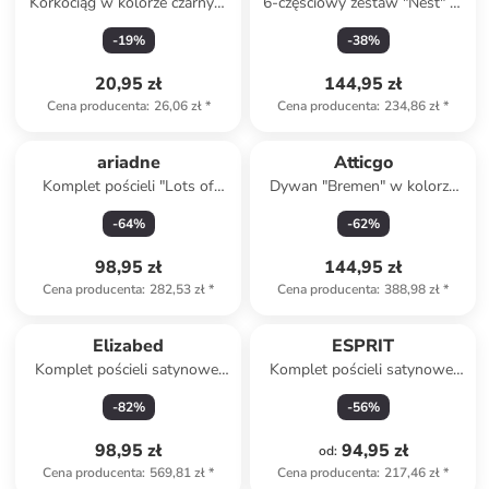
Korkociąg w kolorze czarnym
6-częściowy zestaw "Nest" w
- dł. 8 cm
kolorze błękitno-szarym
-
19
%
-
38
%
20,95 zł
144,95 zł
Cena producenta
:
26,06 zł
*
Cena producenta
:
234,86 zł
*
ariadne
Atticgo
Komplet pościeli "Lots of
Dywan "Bremen" w kolorze
flowers" ze wzorem
kremowym ze wzorem
-
64
%
-
62
%
98,95 zł
144,95 zł
Cena producenta
:
282,53 zł
*
Cena producenta
:
388,98 zł
*
Elizabed
ESPRIT
Komplet pościeli satynowej
Komplet pościeli satynowej
"Lilyum" w kolorze
"Rita" ze wzorem
-
82
%
-
56
%
antracytowym
98,95 zł
94,95 zł
od
:
Cena producenta
:
569,81 zł
*
Cena producenta
:
217,46 zł
*