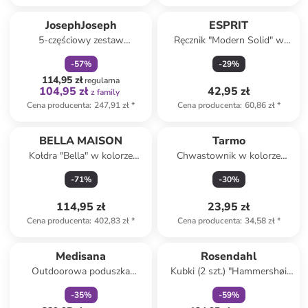
zniżka
family
JosephJoseph
ESPRIT
5-częściowy zestaw
Ręcznik "Modern Solid" w
przyborów kuchennych
kolorze jasnoróżowym do rąk
-
57
%
-
29
%
"Elevate" ze wzorem - dł. 32,5
114,95 zł
cm
regularna
104,95 zł
42,95 zł
z family
Cena producenta
:
247,91 zł
*
Cena producenta
:
60,86 zł
*
BELLA MAISON
Tarmo
Kołdra "Bella" w kolorze
Chwastownik w kolorze
białym z mikrowłókna
czarnym - wys. 32,5 cm
-
71
%
-
30
%
114,95 zł
23,95 zł
Cena producenta
:
402,83 zł
*
Cena producenta
:
34,58 zł
*
zniżka
family
zniżka
family
Medisana
Rosendahl
Outdoorowa poduszka
Kubki (2 szt.) "Hammershøi
grzewcza "OL 750" w kolorze
Christmas" w kolorze białym -
-
35
%
-
59
%
szarym
330 ml