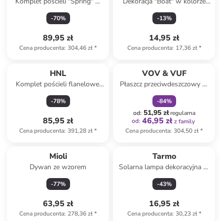
Komplet pościeli "Spring" w
Dekoracja "Boat" w kolorze
kolorze biało-jasnoróżowo-
jasnobrązowo-niebiesko-
-
70
%
-
13
%
zielonym
białym - 13 x 18 x 1,5 cm
89,95 zł
14,95 zł
Cena producenta
:
304,46 zł
*
Cena producenta
:
17,36 zł
*
zniżka
family
HNL
VOV & VUF
Komplet pościeli flanelowej
Płaszcz przeciwdeszczowy w
"Gigi" w kolorze białym
kolorze pomarańczowym dla
-
78
%
-
84
%
psa
51,95 zł
od
:
regularna
85,95 zł
46,95 zł
od
:
z family
Cena producenta
:
391,28 zł
*
Cena producenta
:
304,50 zł
*
Mioli
Tarmo
Dywan ze wzorem
Solarna lampa dekoracyjna w
kolorze czarnym - wys. 9 cm
-
77
%
-
43
%
63,95 zł
16,95 zł
Cena producenta
:
278,36 zł
*
Cena producenta
:
30,23 zł
*