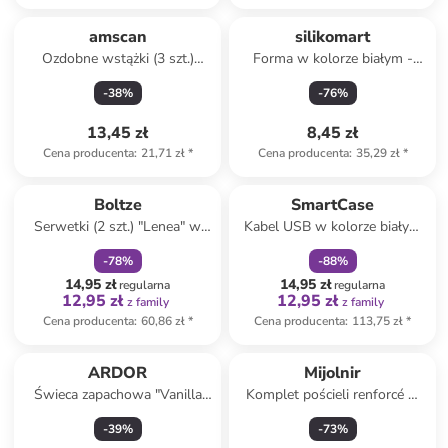
amscan
silikomart
Ozdobne wstążki (3 szt.)
Forma w kolorze białym -
"Holographic"
(D)35 x (S)21 cm
-
38
%
-
76
%
13,45 zł
8,45 zł
Cena producenta
:
21,71 zł
*
Cena producenta
:
35,29 zł
*
zniżka
family
zniżka
family
Boltze
SmartCase
Serwetki (2 szt.) "Lenea" w
Kabel USB w kolorze białym
kolorze żółtym - 40 x 40 cm
do Apple Watch
-
78
%
-
88
%
14,95 zł
14,95 zł
regularna
regularna
12,95 zł
12,95 zł
z family
z family
Cena producenta
:
60,86 zł
*
Cena producenta
:
113,75 zł
*
ARDOR
Mijolnir
Świeca zapachowa "Vanilla
Komplet pościeli renforcé w
Coconut" - 85 g
kolorze kremowo-beżowym
-
39
%
-
73
%