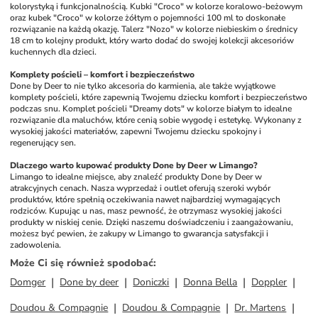
kolorystyką i funkcjonalnością. Kubki "Croco" w kolorze koralowo-beżowym 
oraz kubek "Croco" w kolorze żółtym o pojemności 100 ml to doskonałe 
rozwiązanie na każdą okazję. Talerz "Nozo" w kolorze niebieskim o średnicy 
18 cm to kolejny produkt, który warto dodać do swojej kolekcji akcesoriów 
kuchennych dla dzieci.
Komplety pościeli – komfort i bezpieczeństwo
Done by Deer to nie tylko akcesoria do karmienia, ale także wyjątkowe 
komplety pościeli, które zapewnią Twojemu dziecku komfort i bezpieczeństwo 
podczas snu. Komplet pościeli "Dreamy dots" w kolorze białym to idealne 
rozwiązanie dla maluchów, które cenią sobie wygodę i estetykę. Wykonany z 
wysokiej jakości materiałów, zapewni Twojemu dziecku spokojny i 
regenerujący sen.
Dlaczego warto kupować produkty Done by Deer w Limango?
Limango to idealne miejsce, aby znaleźć produkty Done by Deer w 
atrakcyjnych cenach. Nasza wyprzedaż i outlet oferują szeroki wybór 
produktów, które spełnią oczekiwania nawet najbardziej wymagających 
rodziców. Kupując u nas, masz pewność, że otrzymasz wysokiej jakości 
produkty w niskiej cenie. Dzięki naszemu doświadczeniu i zaangażowaniu, 
możesz być pewien, że zakupy w Limango to gwarancja satysfakcji i 
zadowolenia.
Może Ci się również spodobać
:
Domger
Done by deer
Doniczki
Donna Bella
Doppler
Doudou & Compagnie
Doudou & Compagnie
Dr. Martens