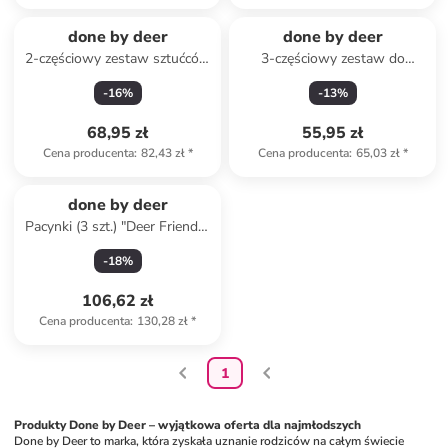
done by deer
done by deer
2-częściowy zestaw sztućców
3-częściowy zestaw do
"YummyPlus" w kolorze
piaskownicy "Deer friends" -
-
16
%
-
13
%
jasnobrązowym
12 m+
68,95 zł
55,95 zł
Cena producenta
:
82,43 zł
*
Cena producenta
:
65,03 zł
*
done by deer
Pacynki (3 szt.) "Deer Friends"
w różnych kolorach na palec -
-
18
%
3+
106,62 zł
Cena producenta
:
130,28 zł
*
1
Produkty Done by Deer – wyjątkowa oferta dla najmłodszych
Done by Deer to marka, która zyskała uznanie rodziców na całym świecie 