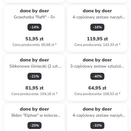
done by deer
done by deer
Grzechotka "Raffi" - 0+
4-częściowy zestaw naczyń
"Celebration Blue" w kolorze
-
14
%
-
16
%
błękitnym dla dzieci
51,95 zł
119,95 zł
Cena producenta
:
60,68 zł
*
Cena producenta
:
143,33 zł
*
done by deer
done by deer
Silikonowe śliniaczki (2 szt.)
3-częściowy zestaw sztućców
"Elphee" w kolorze błękitnym
"Deer friends" w kolorze
-
21
%
-
40
%
musztardowym
81,95 zł
64,95 zł
Cena producenta
:
104,18 zł
*
Cena producenta
:
108,53 zł
*
done by deer
done by deer
Bidon "Elphee" w kolorze
4-częściowy zestaw naczyń
zielonym - 350 ml
"Celebration Powder" w
-
25
%
-
33
%
kolorze różowym dla dzieci