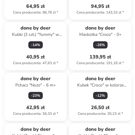
64,95 zł
94,95 zł
Cena producenta
:
86,78 zł
*
Cena producenta
:
143,33 zł
*
done by deer
done by deer
Kubki (3 szt.) "Yummy" w
Maskotka "Croco" - 0+
kolorze pomarańczowym -
-
14
%
-
26
%
120 ml
40,95 zł
139,95 zł
Cena producenta
:
47,63 zł
*
Cena producenta
:
191,18 zł
*
done by deer
done by deer
Pchacz "Nozo" - 6 m+
Kubek "Croco" w kolorze
zielonym - 100 ml
-
23
%
-
12
%
42,95 zł
26,50 zł
Cena producenta
:
56,33 zł
*
Cena producenta
:
30,23 zł
*
done by deer
done by deer