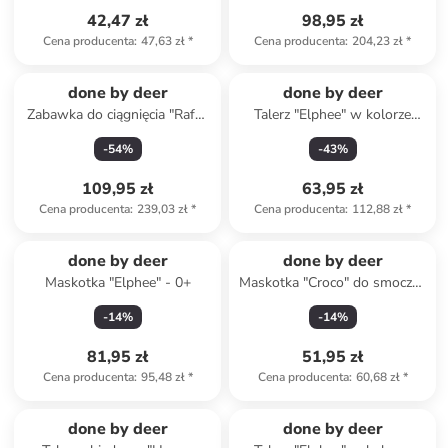
42,47 zł
98,95 zł
Cena producenta
:
47,63 zł
*
Cena producenta
:
204,23 zł
*
done by deer
done by deer
Zabawka do ciągnięcia "Raffi"
Talerz "Elphee" w kolorze
- 12m+
szarym do nauki jedzenia - Ø
-
54
%
-
43
%
16 cm
109,95 zł
63,95 zł
Cena producenta
:
239,03 zł
*
Cena producenta
:
112,88 zł
*
done by deer
done by deer
Maskotka "Elphee" - 0+
Maskotka "Croco" do smoczka
- 0+
-
14
%
-
14
%
81,95 zł
51,95 zł
Cena producenta
:
95,48 zł
*
Cena producenta
:
60,68 zł
*
Produkt zarezerwowany
done by deer
done by deer