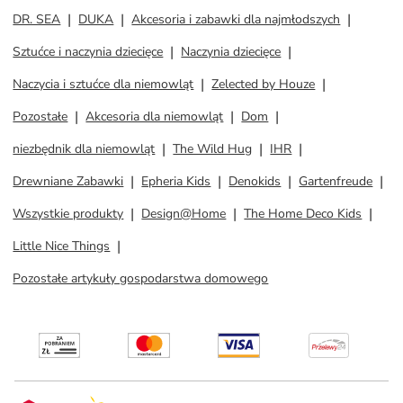
DR. SEA
DUKA
Akcesoria i zabawki dla najmłodszych
Sztućce i naczynia dziecięce
Naczynia dziecięce
Naczycia i sztućce dla niemowląt
Zelected by Houze
Pozostałe
Akcesoria dla niemowląt
Dom
niezbędnik dla niemowląt
The Wild Hug
IHR
Drewniane Zabawki
Epheria Kids
Denokids
Gartenfreude
Wszystkie produkty
Design@Home
The Home Deco Kids
Little Nice Things
Pozostałe artykuły gospodarstwa domowego