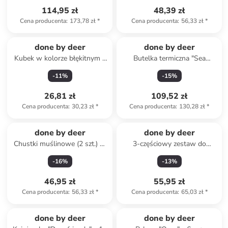
114,95 zł
48,39 zł
Cena producenta
:
173,78 zł
*
Cena producenta
:
56,33 zł
*
done by deer
done by deer
Kubek w kolorze błękitnym -
Butelka termiczna "Sea
100 ml
Friends" w kolorze białym -
-
11
%
-
15
%
350 ml
26,81 zł
109,52 zł
Cena producenta
:
30,23 zł
*
Cena producenta
:
130,28 zł
*
done by deer
done by deer
Chustki muślinowe (2 szt.) w
3-częściowy zestaw do
kolorze musztardowym - 70 x
piaskownicy "Deer friends" -
-
16
%
-
13
%
70 cm
12 m+
46,95 zł
55,95 zł
Cena producenta
:
56,33 zł
*
Cena producenta
:
65,03 zł
*
Produkt zarezerwowany
done by deer
done by deer