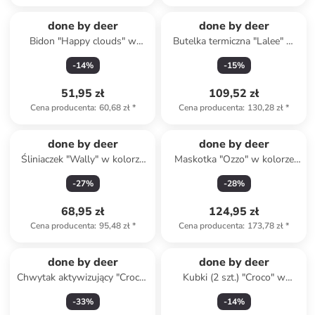
done by deer
done by deer
Bidon "Happy clouds" w
Butelka termiczna "Lalee" w
kolorze pomarańczowym -
kolorze beżowym - 350 ml
-
14
%
-
15
%
350 ml
51,95 zł
109,52 zł
Cena producenta
:
60,68 zł
*
Cena producenta
:
130,28 zł
*
done by deer
done by deer
Śliniaczek "Wally" w kolorze
Maskotka "Ozzo" w kolorze
błękitnym z rękawami
jasnoróżowym - 0+
-
27
%
-
28
%
68,95 zł
124,95 zł
Cena producenta
:
95,48 zł
*
Cena producenta
:
173,78 zł
*
done by deer
done by deer
Chwytak aktywizujący "Croco"
Kubki (2 szt.) "Croco" w
- 0+
kolorze koralowo-beżowym -
-
33
%
-
14
%
100 ml