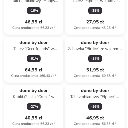
Talerz obiadowy "Happy
Talerz "Elphee" w kolorze
clouds" w kolorze
miętowym do nauki jedzenia -
-
16
%
-
35
%
jasnoróżowym - 22 x 18 cm
Ø 18,5 cm
46,95 zł
27,95 zł
Cena producenta
:
56,33 zł
*
Cena producenta
:
43,28 zł
*
done by deer
done by deer
Talerz "Deer friends" w
Zabawka "Birdee" ze wzorem -
kolorze musztardowym do
12m+
-
61
%
-
14
%
nauki jedzenia - 21,5 x 16 cm
64,95 zł
51,95 zł
Cena producenta
:
169,43 zł
*
Cena producenta
:
60,68 zł
*
done by deer
done by deer
Kubki (2 szt.) "Croco" w
Talerz obiadowy "Elphee" w
kolorze jasnobrązowo-
kolorze błękitnym - 22 x 18
-
27
%
-
16
%
beżowym - 100 ml
cm
40,95 zł
46,95 zł
Cena producenta
:
56,33 zł
*
Cena producenta
:
56,33 zł
*