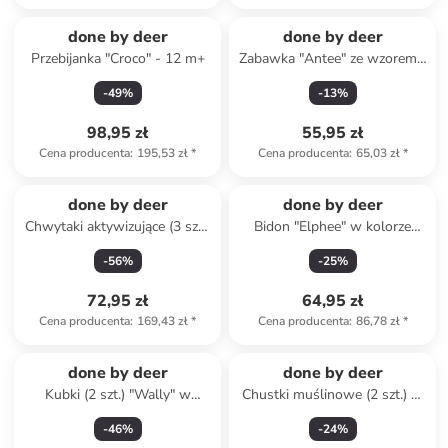
done by deer
done by deer
Przebijanka "Croco" - 12 m+
Zabawka "Antee" ze wzorem -
12m+
-
49
%
-
13
%
98,95 zł
55,95 zł
Cena producenta
:
195,53 zł
*
Cena producenta
:
65,03 zł
*
done by deer
done by deer
Chwytaki aktywizujące (3 szt.)
Bidon "Elphee" w kolorze
"Deer Friends" - 0+
beżowym - 350 ml
-
56
%
-
25
%
72,95 zł
64,95 zł
Cena producenta
:
169,43 zł
*
Cena producenta
:
86,78 zł
*
done by deer
done by deer
Kubki (2 szt.) "Wally" w
Chustki muślinowe (2 szt.) w
kolorze jasnobrązowym ze
kolorze żółtym - 120 x 120 cm
-
46
%
-
24
%
słomkami - 12 m+