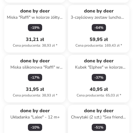
done by deer
done by deer
Miska "Raffi" w kolorze żółtym
3-częściowy zestaw lunchowy
- Ø 13,5 cm
w kolorze musztardowo-
-
19
%
-
64
%
szaro-zielonym
31,21 zł
59,95 zł
Cena producenta
:
38,93 zł
*
Cena producenta
:
169,43 zł
*
done by deer
done by deer
Miska silikonowa "Raffi" w
Kubek "Elphee" w kolorze
kolorze zielonym
jasnobrązowym - 165 ml
-
17
%
-
37
%
31,95 zł
40,95 zł
Cena producenta
:
38,93 zł
*
Cena producenta
:
65,03 zł
*
done by deer
done by deer
Układanka "Lalee" - 12 m+
Chwytaki (2 szt.) "Sea friends"
w kolorze biało-żółtym
-
10
%
-
51
%