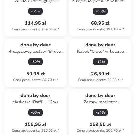
Zabawka do ciągnięcia
3-częściowy zestaw w kolorze
"Elphee" - 12m+
zielono-musztardowo-szarym
-
51
%
-
63
%
do nauki jedzenia
114,95 zł
68,95 zł
Cena producenta
:
239,03 zł
*
Cena producenta
:
191,18 zł
*
done by deer
done by deer
4-częściowy zestaw "Birdee"
Kubek "Croco" w kolorze
ze wzorem - 0+
beżowym - 100 ml
-
30
%
-
12
%
59,95 zł
26,50 zł
Cena producenta
:
86,78 zł
*
Cena producenta
:
30,23 zł
*
done by deer
done by deer
Maskotka "Raffi" - 12m+
Zestaw maskotek
"Hide&Seek" - 0+
-
50
%
-
34
%
159,95 zł
169,95 zł
Cena producenta
:
326,03 zł
*
Cena producenta
:
260,78 zł
*