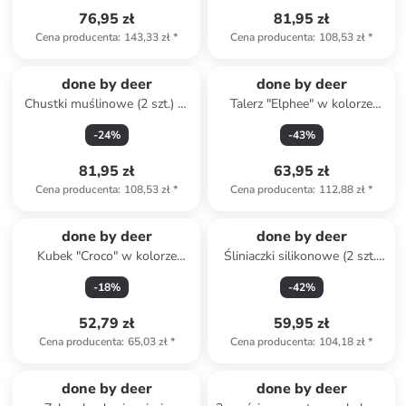
76,95 zł
81,95 zł
Cena producenta
:
143,33 zł
*
Cena producenta
:
108,53 zł
*
done by deer
done by deer
Chustki muślinowe (2 szt.) w
Talerz "Elphee" w kolorze
kolorze błękitnym - 120 x 120
musztardowym do nauki
-
24
%
-
43
%
cm
jedzenia - Ø 16 cm
81,95 zł
63,95 zł
Cena producenta
:
108,53 zł
*
Cena producenta
:
112,88 zł
*
done by deer
done by deer
Kubek "Croco" w kolorze
Śliniaczki silikonowe (2 szt.)
jasnoróżowym - 170 ml
"Croco" w kolorze zielonym
-
18
%
-
42
%
52,79 zł
59,95 zł
Cena producenta
:
65,03 zł
*
Cena producenta
:
104,18 zł
*
done by deer
done by deer