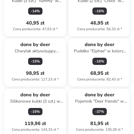
Kubki (3 szt.) "Yummy" w
Kubki (2 szt.) "Croco" w
kolorze błękitno-zielonym -
kolorze zielonym - 100 ml
-
14
%
-
16
%
120 ml
40,95 zł
46,95 zł
Cena producenta
:
47,63 zł
*
Cena producenta
:
56,33 zł
*
done by deer
done by deer
Chwytak aktywizujący
Pudełko "Elphee" w kolorze
"Puffee" - 0+
jasnobrązowym na lunch -
-
15
%
-
16
%
17,7 x 14,5 x 6,5 cm
98,95 zł
68,95 zł
Cena producenta
:
117,23 zł
*
Cena producenta
:
82,43 zł
*
done by deer
done by deer
Silikonowe kubki (3 szt.) w
Pojemnik "Deer friends" w
kolorze pomarańczowo-
kolorze zielonym na lunch
-
16
%
-
37
%
zielono-szarym - 160 ml
119,96 zł
81,95 zł
Cena producenta
:
143,33 zł
*
Cena producenta
:
130,28 zł
*