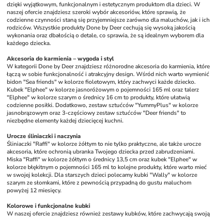
dzięki wyjątkowym, funkcjonalnym i estetycznym produktom dla dzieci. W 
naszej ofercie znajdziesz szeroki wybór akcesoriów, które sprawią, że 
codzienne czynności staną się przyjemniejsze zarówno dla maluchów, jak i ich 
rodziców. Wszystkie produkty Done by Deer cechują się wysoką jakością 
wykonania oraz dbałością o detale, co sprawia, że są idealnym wyborem dla 
każdego dziecka.
Akcesoria do karmienia – wygoda i styl
W kategorii Done by Deer znajdziesz różnorodne akcesoria do karmienia, które 
łączą w sobie funkcjonalność i atrakcyjny design. Wśród nich warto wymienić 
bidon "Sea friends" w kolorze fioletowym, który zachwyci każde dziecko. 
Kubek "Elphee" w kolorze jasnoróżowym o pojemności 165 ml oraz talerz 
"Elphee" w kolorze szarym o średnicy 16 cm to produkty, które ułatwią 
codzienne posiłki. Dodatkowo, zestaw sztućców "YummyPlus" w kolorze 
jasnobrązowym oraz 3-częściowy zestaw sztućców "Deer friends" to 
niezbędne elementy każdej dziecięcej kuchni.
Urocze śliniaczki i naczynia
Śliniaczki "Raffi" w kolorze żółtym to nie tylko praktyczne, ale także urocze 
akcesoria, które ochronią ubranka Twojego dziecka przed zabrudzeniami. 
Miska "Raffi" w kolorze żółtym o średnicy 13,5 cm oraz kubek "Elphee" w 
kolorze błękitnym o pojemności 165 ml to kolejne produkty, które warto mieć 
w swojej kolekcji. Dla starszych dzieci polecamy kubki "Wally" w kolorze 
szarym ze słomkami, które z pewnością przypadną do gustu maluchom 
powyżej 12 miesięcy.
Kolorowe i funkcjonalne kubki
W naszej ofercie znajdziesz również zestawy kubków, które zachwycają swoją 