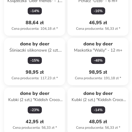
Książeczka "Deer friends" - 18
Pchacz "Ozzo" - 6 m+
m+
-
14
%
-
16
%
88,64 zł
46,95 zł
Cena producenta
:
104,18 zł
*
Cena producenta
:
56,33 zł
*
done by deer
done by deer
Śliniaczki silikonowe (2 szt.)
Maskotka "Wally" - 12 m+
"Elphee" w kolorze niebieskim
-
15
%
-
48
%
98,95 zł
98,95 zł
Cena producenta
:
117,23 zł
*
Cena producenta
:
191,18 zł
*
done by deer
done by deer
Kubki (2 szt.) "Kiddish Croco"
Kubki (2 szt.) "Kiddish Croco"
w kolorze błękitnym - 100 ml
w kolorze jasnoróżowym -
-
23
%
-
14
%
100 ml
42,95 zł
48,05 zł
Cena producenta
:
56,33 zł
*
Cena producenta
:
56,33 zł
*