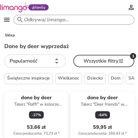
family
Sklep
Done by deer wyprzedaż
1
Popularność
Wszystkie filtry
Świąteczne inspiracje
Wielkanoc
Dziecko
Dom
SAL
done by deer
done by deer
Talerz "Raffi" w kolorze
Talerz "Deer friends" w
beżowym do nauki jedzenia -
kolorze błękitnym do nauki
-
27
%
-
64
%
Ø 18 cm
jedzenia - 21,5 x 16 cm
53,66 zł
59,95 zł
Cena producenta
:
73,73 zł
*
Cena producenta
:
169,43 zł
*