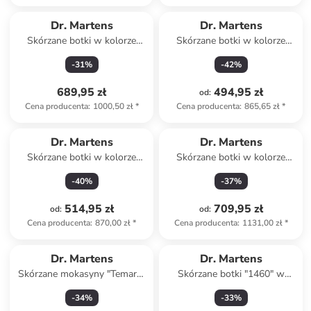
Dr. Martens
Dr. Martens
Skórzane botki w kolorze
Skórzane botki w kolorze
czarnym
czarnym
-
31
%
-
42
%
689,95 zł
494,95 zł
od
:
Cena producenta
:
1000,50 zł
*
Cena producenta
:
865,65 zł
*
Dr. Martens
Dr. Martens
Skórzane botki w kolorze
Skórzane botki w kolorze
czarnym
czarnym
-
40
%
-
37
%
514,95 zł
709,95 zł
od
:
od
:
Cena producenta
:
870,00 zł
*
Cena producenta
:
1131,00 zł
*
Dr. Martens
Dr. Martens
Skórzane mokasyny "Temara"
Skórzane botki "1460" w
w kolorze czarnym
kolorze brązowym
-
34
%
-
33
%