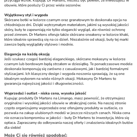
przyciąga wzrok. Kupując Dr Martens, możesz być pewien, że inwestujesz w 
obuwie, które posłuży Ci przez wiele sezonów. 
Wyjątkowy styl i wygoda
Skórzane botki w kolorze czarnym oraz granatowym to doskonała opcja na 
chłodniejsze dni. Dzięki wytrzymałym materiałom, jakimi są wysokiej jakości 
skóry, buty te zapewniają nie tylko elegancki wygląd, ale również ochronę 
przed zimnem. Dr Martens oferuje także skórzane sneakersy w kolorze khaki, 
które idealnie sprawdzą się na co dzień. Niezależnie od okazji, buty tej marki 
zawsze będą wyglądały stylowo i modnie.
Elegancja na każdą okazję
Jeśli szukasz czegoś bardziej eleganckiego, skórzane mokasyny w kolorze 
czarnym lub bordowym będą strzałem w dziesiątkę. Te ponadczasowe modele 
doskonale komponują się zarówno z casualowymi, jak i bardziej formalnymi 
stylizacjami. Ich klasyczny design i wygoda noszenia sprawiają, że są one 
idealnym wyborem na wiele różnych okazji. Mokasyny Dr Martens to 
gwarancja najwyższej jakości i długowieczności.
Wyprzedaż i outlet - niska cena, wysoka jakość
Kupując produkty Dr Martens na Limango, masz pewność, że otrzymujesz 
oryginalne i wysokiej jakości obuwie w atrakcyjnej cenie. Na naszej stronie 
często organizujemy wyprzedaże oraz oferujemy produkty w outlecie, co 
pozwala na zakup ulubionych modeli w jeszcze niższych cenach. Niska cena 
nie oznacza kompromisu w jakości - buty Dr Martens to inwestycja, która się 
opłaca. Zapraszamy do odkrywania naszej oferty i znalezienia idealnych butów 
dla siebie!
Może Ci się również spodobać
: