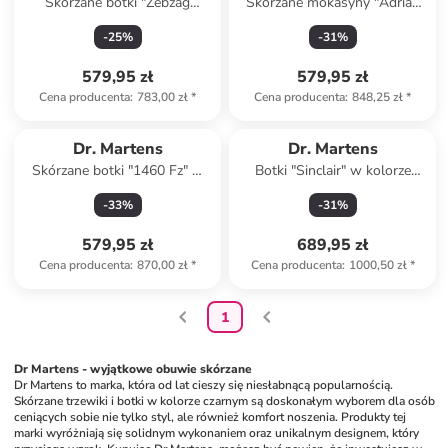
Skórzane botki "Zebzag
Skórzane mokasyny "Adrian
Rigger" w kolorze czarnym
Ben" w kolorze czarnym
-
25
%
-
31
%
579,95 zł
579,95 zł
Cena producenta
:
783,00 zł
*
Cena producenta
:
848,25 zł
*
Dr. Martens
Dr. Martens
Skórzane botki "1460 Fz" w
Botki "Sinclair" w kolorze
kolorze czarnym
brązowym
-
33
%
-
31
%
579,95 zł
689,95 zł
Cena producenta
:
870,00 zł
*
Cena producenta
:
1000,50 zł
*
1
Dr Martens - wyjątkowe obuwie skórzane
Dr Martens to marka, która od lat cieszy się niesłabnącą popularnością. 
Skórzane trzewiki i botki w kolorze czarnym są doskonałym wyborem dla osób 
ceniących sobie nie tylko styl, ale również komfort noszenia. Produkty tej 
marki wyróżniają się solidnym wykonaniem oraz unikalnym designem, który 