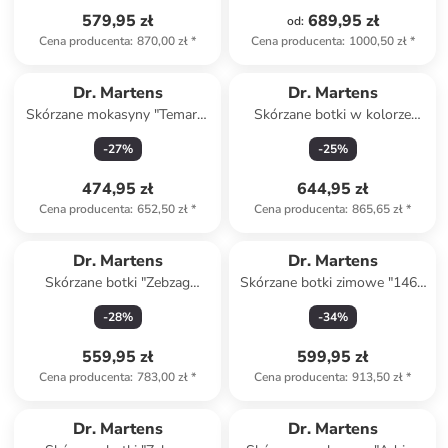
579,95 zł
689,95 zł
od
:
Cena producenta
:
870,00 zł
*
Cena producenta
:
1000,50 zł
*
Dr. Martens
Dr. Martens
Skórzane mokasyny "Temara"
Skórzane botki w kolorze
w kolorze beżowym
turkusowym
-
27
%
-
25
%
474,95 zł
644,95 zł
Cena producenta
:
652,50 zł
*
Cena producenta
:
865,65 zł
*
Dr. Martens
Dr. Martens
Skórzane botki "Zebzag
Skórzane botki zimowe "1460
Rigger" w kolorze brązowym
Serena" w kolorze czarno-
-
28
%
-
34
%
brązowym
559,95 zł
599,95 zł
Cena producenta
:
783,00 zł
*
Cena producenta
:
913,50 zł
*
Dr. Martens
Dr. Martens