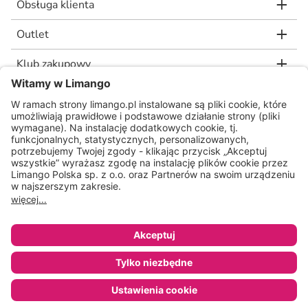
Obsługa klienta
Outlet
Klub zakupowy
limango.de
limango.nl
* Rekomendowana, niewiążąca cena detaliczna producenta, jaką wskazał nam
nasz dostawca. Wartość procentowa oznacza różnicę pomiędzy naszą ceną a
rekomendowaną ceną detaliczną producenta.
ᵃ Regulamin oraz warunki promocji dostępne na stronie
www.limango.pl/invite