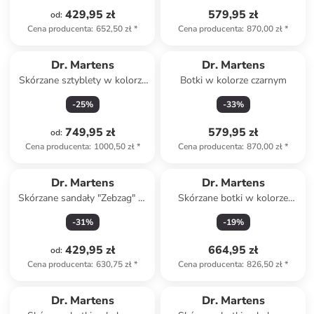
429,95 zł
579,95 zł
od
:
Cena producenta
:
652,50 zł
*
Cena producenta
:
870,00 zł
*
Dr. Martens
Dr. Martens
Skórzane sztyblety w kolorze
Botki w kolorze czarnym
czarnym
-
25
%
-
33
%
749,95 zł
579,95 zł
od
:
Cena producenta
:
1000,50 zł
*
Cena producenta
:
870,00 zł
*
Dr. Martens
Dr. Martens
Skórzane sandały "Zebzag" w
Skórzane botki w kolorze
kolorze czarnym
ciemnobrązowym
-
31
%
-
19
%
429,95 zł
664,95 zł
od
:
Cena producenta
:
630,75 zł
*
Cena producenta
:
826,50 zł
*
Dr. Martens
Dr. Martens