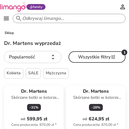
family
Sklep
Dr. Martens wyprzedaż
1
Popularność
Wszystkie filtry
Kobieta
SALE
Mężczyzna
Dr. Martens
Dr. Martens
Skórzane botki w kolorze
Skórzane botki w kolorze
czarnym
czarnym
-
31
%
-
28
%
599,95 zł
624,95 zł
od
:
od
:
Cena producenta
:
870,00 zł
*
Cena producenta
:
870,00 zł
*