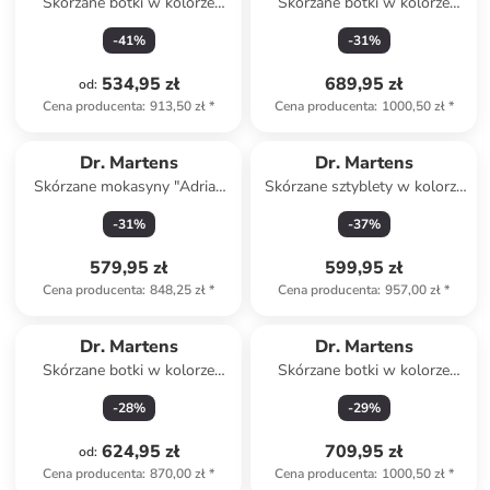
Skórzane botki w kolorze
Skórzane botki w kolorze
czarnym
czarnym
-
41
%
-
31
%
534,95 zł
689,95 zł
od
:
Cena producenta
:
913,50 zł
*
Cena producenta
:
1000,50 zł
*
Dr. Martens
Dr. Martens
Skórzane mokasyny "Adrian
Skórzane sztyblety w kolorze
Snaffle" w kolorze czarnym
czarnym
-
31
%
-
37
%
579,95 zł
599,95 zł
Cena producenta
:
848,25 zł
*
Cena producenta
:
957,00 zł
*
Dr. Martens
Dr. Martens
Skórzane botki w kolorze
Skórzane botki w kolorze
czarnym
brązowym
-
28
%
-
29
%
624,95 zł
709,95 zł
od
:
Cena producenta
:
870,00 zł
*
Cena producenta
:
1000,50 zł
*