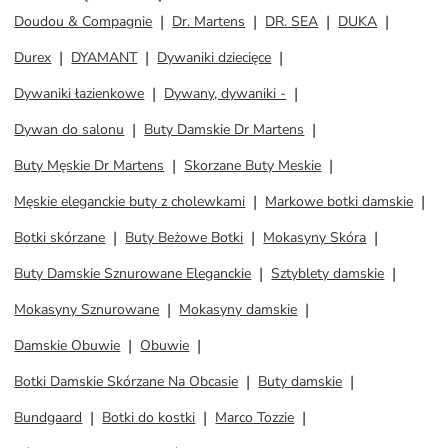
Doudou & Compagnie
Dr. Martens
DR. SEA
DUKA
Durex
DYAMANT
Dywaniki dziecięce
Dywaniki łazienkowe
Dywany, dywaniki -
Dywan do salonu
Buty Damskie Dr Martens
Buty Męskie Dr Martens
Skorzane Buty Meskie
Męskie eleganckie buty z cholewkami
Markowe botki damskie
Botki skórzane
Buty Beżowe Botki
Mokasyny Skóra
Buty Damskie Sznurowane Eleganckie
Sztyblety damskie
Mokasyny Sznurowane
Mokasyny damskie
Damskie Obuwie
Obuwie
Botki Damskie Skórzane Na Obcasie
Buty damskie
Bundgaard
Botki do kostki
Marco Tozzie