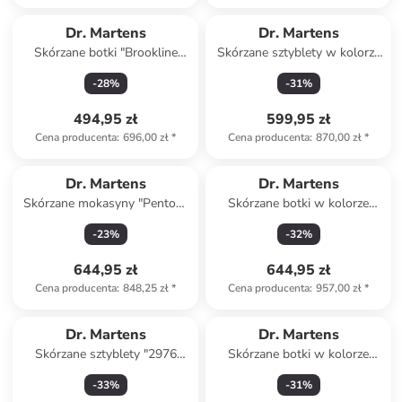
Dr. Martens
Dr. Martens
Skórzane botki "Brookline
Skórzane sztyblety w kolorze
Chukka" w kolorze brązowym
czarnym
-
28
%
-
31
%
494,95 zł
599,95 zł
Cena producenta
:
696,00 zł
*
Cena producenta
:
870,00 zł
*
Dr. Martens
Dr. Martens
Skórzane mokasyny "Penton"
Skórzane botki w kolorze
w kolorze czarnym
czarnym
-
23
%
-
32
%
644,95 zł
644,95 zł
Cena producenta
:
848,25 zł
*
Cena producenta
:
957,00 zł
*
Dr. Martens
Dr. Martens
Skórzane sztyblety "2976
Skórzane botki w kolorze
Cashew Ambassador" w
czarnym
-
33
%
-
31
%
kolorze jasnobrązowym