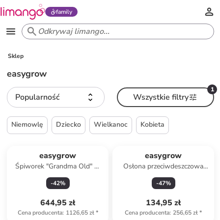
family
Sklep
easygrow
1
Popularność
Wszystkie filtry
Niemowlę
Dziecko
Wielkanoc
Kobieta
easygrow
easygrow
Śpiworek "Grandma Old" w
Osłona przeciwdeszczowa
kolorze jasnoróżowym - dł.
"Cover me" w kolorze
-
42
%
-
47
%
110 cm
granatowym
644,95 zł
134,95 zł
Cena producenta
:
1126,65 zł
*
Cena producenta
:
256,65 zł
*