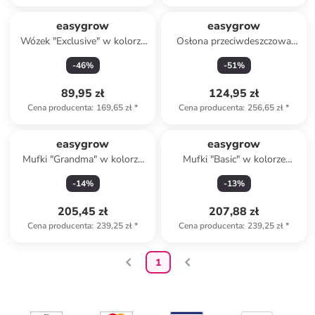
easygrow
easygrow
Wózek "Exclusive" w kolorze
Osłona przeciwdeszczowa
szarym
"Cover me" w kolorze szarym
-
46
%
-
51
%
89,95 zł
124,95 zł
Cena producenta
:
169,65 zł
*
Cena producenta
:
256,65 zł
*
easygrow
easygrow
Mufki "Grandma" w kolorze
Mufki "Basic" w kolorze
szarym
brązowym
-
14
%
-
13
%
205,45 zł
207,88 zł
Cena producenta
:
239,25 zł
*
Cena producenta
:
239,25 zł
*
1