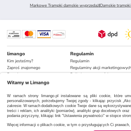
Markowe Trampki damskie wyprzedaż
|
Damskie trampki
limango
Regulamin
Kim jesteśmy?
Regulamin
Zaproś znajomego
Regulaminy akcji marketingowyc
Pracuj u nas
Polityka prywatności
Informacje dla prasy
Ustawienia prywatności
Compliance