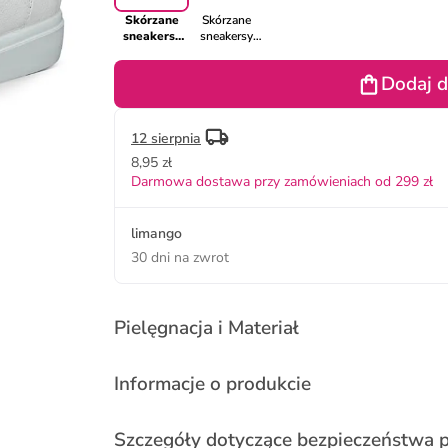
Skórzane
Skórzane
sneakersy
sneakersy
"Classic" w
"Classic" w
kolorze
kolorze
Dodaj d
białym
beżowym
12 sierpnia
8,95 zł
Darmowa dostawa przy zamówieniach od 299 zł
limango
30 dni na zwrot
Pielęgnacja i Materiał
Informacje o produkcie
Szczegóły dotyczące bezpieczeństwa 