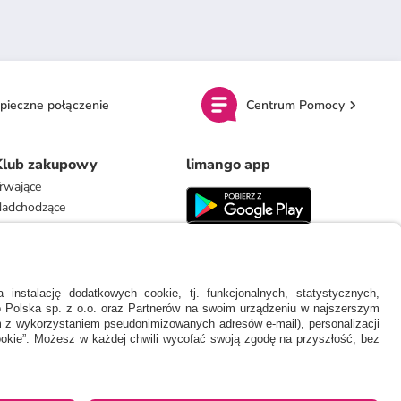
pieczne połączenie
Centrum Pomocy
Klub zakupowy
limango app
rwające
adchodzące
limango.de
limango.nl