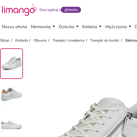
Oszczędzaj z
family
Nasza oferta
Niemowlę
Dziecko
Kobieta
Mężczyzna
Sklep
Kobieta
Obuwie
Trampki i sneakersy
Trampki do kostki
Skórza