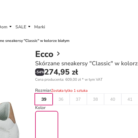
Dom
SALE
Marki
ne sneakersy "Classic" w kolorze białym
Ecco
Skórzane sneakersy "Classic" w kolorz
274,95 zł
-
54
%
Cena producenta
:
609,00 zł
*
w tym VAT
Rozmiar
Została tylko 1 sztuka
39
36
37
38
40
41
Kolor