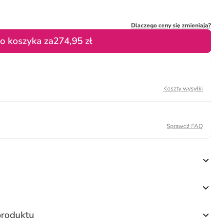
Dlaczego ceny się zmieniają?
o koszyka za
274,95 zł
Koszty wysyłki
Sprawdź FAQ
produktu