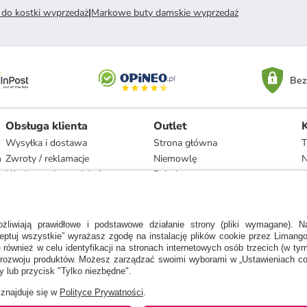
 do kostki wyprzedaż
|
Markowe buty damskie wyprzedaż
Bez
Obsługa klienta
Outlet
Wysyłka i dostawa
Strona główna
T
h
Zwroty / reklamacje
Niemowlę
N
Użytkowanie produktów
Dziecko
Recykling i utylizacja
Kobieta
Odstąpienie
Mężczyzna
Zgodność z umową i naprawa
Dom
Marki