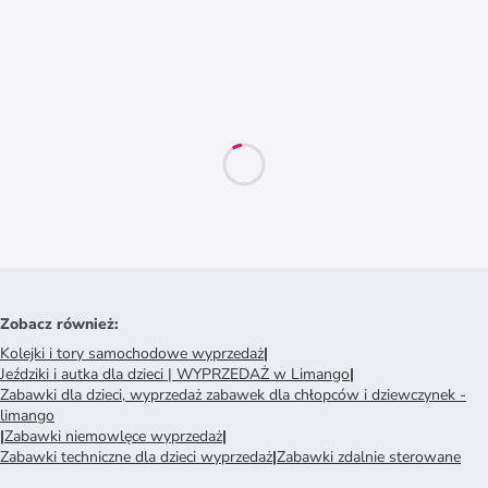
Zobacz również
:
Kolejki i tory samochodowe wyprzedaż
|
Jeździki i autka dla dzieci | WYPRZEDAŻ w Limango
|
Zabawki dla dzieci, wyprzedaż zabawek dla chłopców i dziewczynek -
limango
|
Zabawki niemowlęce wyprzedaż
|
Zabawki techniczne dla dzieci wyprzedaż
|
Zabawki zdalnie sterowane