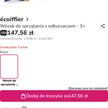
écoiffier
Wózek do sprzątania z odkurzaczem - 3+
147,56 zł
-
15
%
Cena producenta
:
173,96 zł
*
w tym VAT
Zostały tylko 3 sztuki
Kolor
Wózek do
sprzątania z
odkurzaczem
Dlaczego ceny się zmieniają?
- 3+
Dodaj do koszyka za
147,56 zł