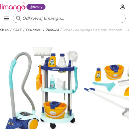
family
Sklep
SALE
Dla dzieci
Zabawki
Wózek do sprzątania z odkurzaczem - 3