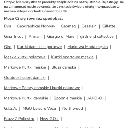
Oczywiście wszystkie te produkty znajdziecie na naszej stronie. Rejestrując się 
na Limango.pl macie pewność, że uzyskacie świetną ofertę – wyprzedaże w 
naszym sklepie dochodzą nawet do 80%!
Może Ci się również spodobać
:
Evia
Geographical Norway
Geomag
Gesslein
Gillette
Gina Tricot
Armani
Giorgio di Mare
girlfriend collective
Giro
Kurtki damskie sportowe
Markowa Moda męska
Męskie kurtki polarowe
Kurtki sportowe męskie
Markowe Kurtki męskie
Bluza damska
Outdoor i sport damski
Markowe Polary damskie i kurtki polarowe
Markowe Kurtki damskie
Spodnie męskie
JAKO-O
G.I.G.A.
MGO Leisure Wear
Northwood
Bluzy Z Poliestru
New G.O.L