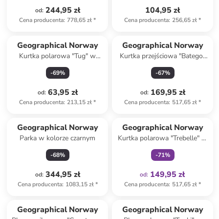
244,95 zł
104,95 zł
od
:
Cena producenta
:
778,65 zł
*
Cena producenta
:
256,65 zł
*
Geographical Norway
Geographical Norway
Kurtka polarowa "Tug" w
Kurtka przejściowa "Batego"
kolorze szarym
w kolorze czarnym
-
69
%
-
67
%
63,95 zł
169,95 zł
od
:
od
:
Cena producenta
:
213,15 zł
*
Cena producenta
:
517,65 zł
*
Tylko z
family
Geographical Norway
Geographical Norway
Parka w kolorze czarnym
Kurtka polarowa "Trebelle" w
kolorze czarnym
-
68
%
-
71
%
344,95 zł
149,95 zł
od
:
od
:
Cena producenta
:
1083,15 zł
*
Cena producenta
:
517,65 zł
*
Geographical Norway
Geographical Norway