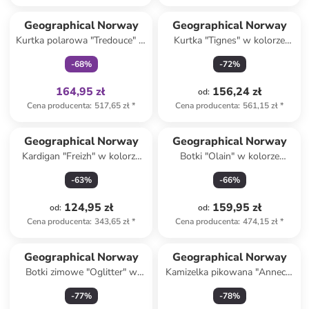
Tylko z
family
Geographical Norway
Geographical Norway
Kurtka polarowa "Tredouce" w
Kurtka "Tignes" w kolorze
kolorze kremowym
czarnym
-
68
%
-
72
%
164,95 zł
156,24 zł
od
:
Cena producenta
:
517,65 zł
*
Cena producenta
:
561,15 zł
*
Geographical Norway
Geographical Norway
Kardigan "Freizh" w kolorze
Botki "Olain" w kolorze
czarnym
błękitno-czarnym
-
63
%
-
66
%
124,95 zł
159,95 zł
od
:
od
:
Cena producenta
:
343,65 zł
*
Cena producenta
:
474,15 zł
*
Geographical Norway
Geographical Norway
Botki zimowe "Oglitter" w
Kamizelka pikowana "Annecy"
kolorze brązowym
w kolorze szarym
-
77
%
-
78
%