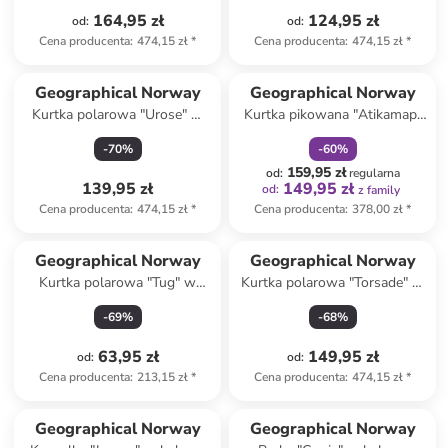
164,95 zł
124,95 zł
od
:
od
:
Cena producenta
:
474,15 zł
*
Cena producenta
:
474,15 zł
*
zniżka
family
Geographical Norway
Geographical Norway
Kurtka polarowa "Urose" w
Kurtka pikowana "Atikamap"
kolorze karmelowym
w kolorze ciemnobrązowym
-
70
%
-
60
%
159,95 zł
od
:
regularna
139,95 zł
149,95 zł
od
:
z family
Cena producenta
:
474,15 zł
*
Cena producenta
:
378,00 zł
*
Geographical Norway
Geographical Norway
Kurtka polarowa "Tug" w
Kurtka polarowa "Torsade" w
kolorze jasnoróżowym
kolorze koralowym
-
69
%
-
68
%
63,95 zł
149,95 zł
od
:
od
:
Cena producenta
:
213,15 zł
*
Cena producenta
:
474,15 zł
*
Geographical Norway
Geographical Norway