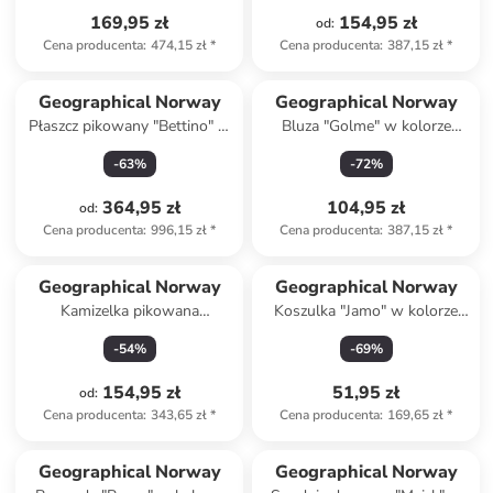
169,95 zł
154,95 zł
od
:
Cena producenta
:
474,15 zł
*
Cena producenta
:
387,15 zł
*
Geographical Norway
Geographical Norway
Płaszcz pikowany "Bettino" w
Bluza "Golme" w kolorze
kolorze granatowym
błękitnym
-
63
%
-
72
%
364,95 zł
104,95 zł
od
:
Cena producenta
:
996,15 zł
*
Cena producenta
:
387,15 zł
*
Geographical Norway
Geographical Norway
Kamizelka pikowana
Koszulka "Jamo" w kolorze
"Vatikolor" w kolorze
jasnoszarym
-
54
%
-
69
%
antracytowym
154,95 zł
51,95 zł
od
:
Cena producenta
:
343,65 zł
*
Cena producenta
:
169,65 zł
*
Geographical Norway
Geographical Norway