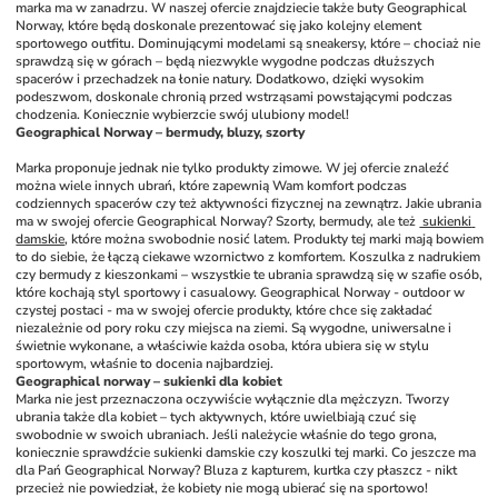
marka ma w zanadrzu. W naszej ofercie znajdziecie także buty Geographical 
Norway, które będą doskonale prezentować się jako kolejny element 
sportowego outfitu. Dominującymi modelami są sneakersy, które – chociaż nie 
sprawdzą się w górach – będą niezwykle wygodne podczas dłuższych 
spacerów i przechadzek na łonie natury. Dodatkowo, dzięki wysokim 
podeszwom, doskonale chronią przed wstrząsami powstającymi podczas 
chodzenia. Koniecznie wybierzcie swój ulubiony model! 
Geographical Norway – bermudy, bluzy, szorty
Marka proponuje jednak nie tylko produkty zimowe. W jej ofercie znaleźć 
można wiele innych ubrań, które zapewnią Wam komfort podczas 
codziennych spacerów czy też aktywności fizycznej na zewnątrz. Jakie ubrania 
ma w swojej ofercie Geographical Norway? Szorty, bermudy, ale też 
 sukienki 
damskie
, które można swobodnie nosić latem. Produkty tej marki mają bowiem 
to do siebie, że łączą ciekawe wzornictwo z komfortem. Koszulka z nadrukiem 
czy bermudy z kieszonkami – wszystkie te ubrania sprawdzą się w szafie osób, 
które kochają styl sportowy i casualowy. Geographical Norway - outdoor w 
czystej postaci - ma w swojej ofercie produkty, które chce się zakładać 
niezależnie od pory roku czy miejsca na ziemi. Są wygodne, uniwersalne i 
świetnie wykonane, a właściwie każda osoba, która ubiera się w stylu 
sportowym, właśnie to docenia najbardziej. 
Geographical norway – sukienki dla kobiet
Marka nie jest przeznaczona oczywiście wyłącznie dla mężczyzn. Tworzy 
ubrania także dla kobiet – tych aktywnych, które uwielbiają czuć się 
swobodnie w swoich ubraniach. Jeśli należycie właśnie do tego grona, 
koniecznie sprawdźcie sukienki damskie czy koszulki tej marki. Co jeszcze ma 
dla Pań Geographical Norway? Bluza z kapturem, kurtka czy płaszcz - nikt 
przecież nie powiedział, że kobiety nie mogą ubierać się na sportowo! 