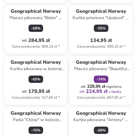
Geographical Norway
Geographical Norway
Płaszcz pikowany "Belen" w
Kurtka polarowa "Upalood" w
kolorze jasnoróżowym
kolorze jasnoróżowym
-
68
%
-
55
%
284,95 zł
134,95 zł
od
:
Cena producenta
:
909,15 zł
*
Cena producenta
:
300,15 zł
*
zniżka
family
Geographical Norway
Geographical Norway
Kurtka pikowana w kolorze
Płaszcz pikowany "Beautiful"
szarym
w kolorze oliwkowym
-
65
%
-
74
%
229,95 zł
od
:
regularna
179,95 zł
224,95 zł
od
:
od
:
z family
Cena producenta
:
517,65 zł
*
Cena producenta
:
887,00 zł
*
Geographical Norway
Geographical Norway
Parka "Chirac" w kolorze
Kurtka pikowana "Annecy" w
czarnym
kolorze szarym
-
70
%
-
68
%