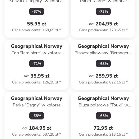
Koszulka "Jegory" w kolorze
Parka "Carrie" w kolorze
granatowym
granatowym
-
67
%
-
73
%
55,95 zł
204,95 zł
od
:
Cena producenta
:
169,65 zł
*
Cena producenta
:
778,65 zł
*
Geographical Norway
Geographical Norway
Top "Jardiniere" w kolorze
Płaszcz pikowany "Berangere"
szarym
w kolorze szarobrązowym
-
71
%
-
68
%
35,95 zł
259,95 zł
od
:
od
:
Cena producenta
:
126,15 zł
*
Cena producenta
:
822,15 zł
*
Geographical Norway
Geographical Norway
Parka "Dagny" w kolorze
Bluza polarowa "Touki" w
granatowym
kolorze kremowo-
-
68
%
-
65
%
granatowym
184,95 zł
72,95 zł
od
:
Cena producenta
:
587,25 zł
*
Cena producenta
:
213,15 zł
*