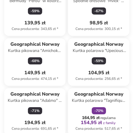
Bermudy "Perou" w kolorze
Spodnie dresowe "Mvick" w
białym
kolorze czerwonym
-
59
%
-
67
%
139,95 zł
98,95 zł
Cena producenta
:
343,65 zł
*
Cena producenta
:
300,15 zł
*
Geographical Norway
Geographical Norway
Kurtka pikowana "Amichoko"
Kurtka polarowa "Upecious"
w kolorze granatowym
w kolorze musztardowym
-
68
%
-
59
%
149,95 zł
104,95 zł
Cena producenta
:
474,15 zł
*
Cena producenta
:
256,65 zł
*
zniżka
family
Geographical Norway
Geographical Norway
Kurtka pikowana "Adalmo" w
Kurtka polarowa "Tagnifique"
kolorze czarnym
w kolorze granatowym
-
71
%
-
70
%
164,95 zł
regularna
194,95 zł
154,95 zł
z family
Cena producenta
:
691,65 zł
*
Cena producenta
:
517,65 zł
*