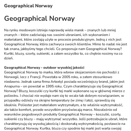
Geographical Norway
Geographical Norway
Na rynku modowym istnieje naprawdę wiele marek – znanych lub mniej 
znanych – które zadziwiają nas swoimi ubraniami, ich wykonaniem i 
materiałami, które zostają użyte w procesie produkcyjnym. Jedną z nich jest 
Geographical Norway, która zachwyca swoich klientów. Mimo to nadal nie jest 
tak znana, jakbyśmy tego chcieli. Co proponuje nam Geographical Norway? 
Kurtki, bluzy, szorty, sukienki, a zatem wszystko to, co chętnie nosimy na co 
dzień. 
Geographical Norway - outdoor wysokiej jakości
Geographical Norway to marka, która wbrew skojarzeniom nie pochodzi z 
Norwegii, lecz z Francji. Powstała w 2005 roku, a zatem stosunkowo 
niedawno. Jednak sama firma Artextyl posiada wcześniejszy brand, jakim jest 
Anapurna – on powstał w 1995 roku. Czym charakteryzuje się Geographical 
Norway? Bluzy, koszulki czy kurtki tej marki wykonane są w głównej mierze z 
poliestru. I chociaż nie wydaje nam się to wcale tak dobrym rozwiązaniem, w 
przypadku odzieży na skrajne temperatury (w zimę i lato), sprawdzą się 
idealnie. Poliester jest materiałem wytrzymałym, a to właśnie wytrzymałość, 
ale także komfort, przede wszystkim przyświecają marce. Niezależnie od 
warunków pogodowych produkty Geographical Norway – koszulki, szorty, 
sukienki czy bluzy – mają wytrzymać wszystko. Jeśli potrzebujecie ubrań, które 
charakteryzują się wysoką jakością i doskonałą wytrzymałością, postawcie na 
Geographical Norway. Kurtka, bluza czy spodnie tej marki jest warta swojej 