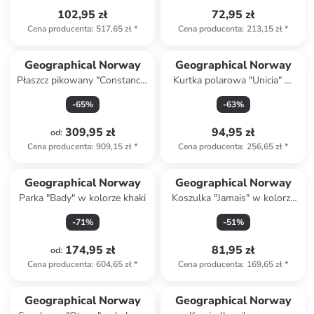
102,95 zł
72,95 zł
Cena producenta
:
517,65 zł
*
Cena producenta
:
213,15 zł
*
Geographical Norway
Geographical Norway
Płaszcz pikowany "Constance"
Kurtka polarowa "Unicia" w
w kolorze zielonym
kolorze czarnym
-
65
%
-
63
%
309,95 zł
94,95 zł
od
:
Cena producenta
:
909,15 zł
*
Cena producenta
:
256,65 zł
*
Geographical Norway
Geographical Norway
Parka "Bady" w kolorze khaki
Koszulka "Jamais" w kolorze
turkusowym
-
71
%
-
51
%
174,95 zł
81,95 zł
od
:
Cena producenta
:
604,65 zł
*
Cena producenta
:
169,65 zł
*
Geographical Norway
Geographical Norway