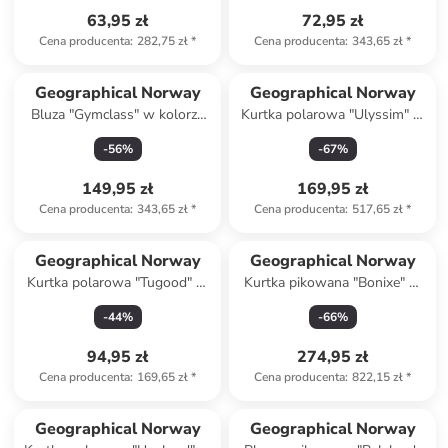
63,95 zł
72,95 zł
Cena producenta
:
282,75 zł
*
Cena producenta
:
343,65 zł
*
Geographical Norway
Geographical Norway
Bluza "Gymclass" w kolorze
Kurtka polarowa "Ulyssim" w
szarym
kolorze jasnoróżowo-białym
-
56
%
-
67
%
149,95 zł
169,95 zł
Cena producenta
:
343,65 zł
*
Cena producenta
:
517,65 zł
*
Geographical Norway
Geographical Norway
Kurtka polarowa "Tugood" w
Kurtka pikowana "Bonixe" w
kolorze kremowym
kolorze granatowym
-
44
%
-
66
%
94,95 zł
274,95 zł
Cena producenta
:
169,65 zł
*
Cena producenta
:
822,15 zł
*
Geographical Norway
Geographical Norway