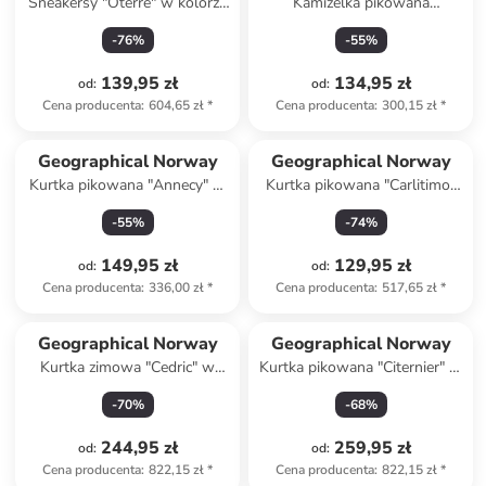
Sneakersy "Oterre" w kolorze
Kamizelka pikowana
khaki
"Vatikotal" w kolorze
-
76
%
-
55
%
antracytowym
139,95 zł
134,95 zł
od
:
od
:
Cena producenta
:
604,65 zł
*
Cena producenta
:
300,15 zł
*
Geographical Norway
Geographical Norway
Kurtka pikowana "Annecy" w
Kurtka pikowana "Carlitimo"
kolorze czarnym
w kolorze granatowym
-
55
%
-
74
%
149,95 zł
129,95 zł
od
:
od
:
Cena producenta
:
336,00 zł
*
Cena producenta
:
517,65 zł
*
Geographical Norway
Geographical Norway
Kurtka zimowa "Cedric" w
Kurtka pikowana "Citernier" w
kolorze granatowym
kolorze khaki
-
70
%
-
68
%
244,95 zł
259,95 zł
od
:
od
:
Cena producenta
:
822,15 zł
*
Cena producenta
:
822,15 zł
*