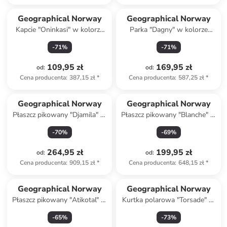
Geographical Norway
Geographical Norway
Kapcie "Oninkasi" w kolorze
Parka "Dagny" w kolorze
czarnym
czarnym
-
71
%
-
71
%
109,95 zł
169,95 zł
od
:
od
:
Cena producenta
:
387,15 zł
*
Cena producenta
:
587,25 zł
*
Geographical Norway
Geographical Norway
Płaszcz pikowany "Djamila" w
Płaszcz pikowany "Blanche" w
kolorze granatowym
kolorze szarobrązowym
-
70
%
-
69
%
264,95 zł
199,95 zł
od
:
od
:
Cena producenta
:
909,15 zł
*
Cena producenta
:
648,15 zł
*
Geographical Norway
Geographical Norway
Płaszcz pikowany "Atikotal" w
Kurtka polarowa "Torsade" w
kolorze antracytowym
kolorze granatowym
-
65
%
-
73
%