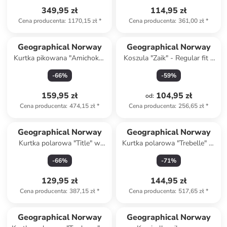
349,95 zł
114,95 zł
Cena producenta
:
1170,15 zł
*
Cena producenta
:
361,00 zł
*
Geographical Norway
Geographical Norway
Kurtka pikowana "Amichoko"
Koszula "Zaik" - Regular fit -
w kolorze czarnym
w kolorze białym
-
66
%
-
59
%
159,95 zł
104,95 zł
od
:
Cena producenta
:
474,15 zł
*
Cena producenta
:
256,65 zł
*
Geographical Norway
Geographical Norway
Kurtka polarowa "Title" w
Kurtka polarowa "Trebelle" w
kolorze jasnoszarym
kolorze kremowym
-
66
%
-
71
%
129,95 zł
144,95 zł
Cena producenta
:
387,15 zł
*
Cena producenta
:
517,65 zł
*
Geographical Norway
Geographical Norway