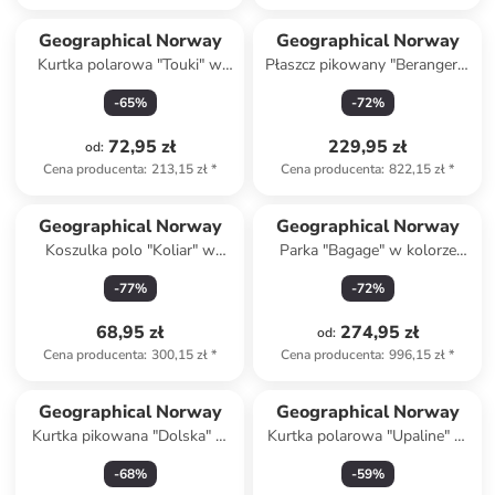
Produkt zarezerwowany
Geographical Norway
Geographical Norway
Kurtka polarowa "Touki" w
Płaszcz pikowany "Berangere"
kolorze bordowo-
w kolorze jasnoróżowym
-
65
%
-
72
%
granatowym
72,95 zł
229,95 zł
od
:
Cena producenta
:
213,15 zł
*
Cena producenta
:
822,15 zł
*
Geographical Norway
Geographical Norway
Koszulka polo "Koliar" w
Parka "Bagage" w kolorze
kolorze beżowym
beżowym
-
77
%
-
72
%
68,95 zł
274,95 zł
od
:
Cena producenta
:
300,15 zł
*
Cena producenta
:
996,15 zł
*
Geographical Norway
Geographical Norway
Kurtka pikowana "Dolska" w
Kurtka polarowa "Upaline" w
kolorze czarnym
kolorze jasnoróżowym
-
68
%
-
59
%