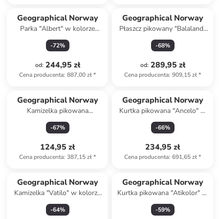
Geographical Norway
Geographical Norway
Parka "Albert" w kolorze
Płaszcz pikowany "Balaland"
beżowym
w kolorze białym
-
72
%
-
68
%
244,95 zł
289,95 zł
od
:
od
:
Cena producenta
:
887,00 zł
*
Cena producenta
:
909,15 zł
*
Geographical Norway
Geographical Norway
Kamizelka pikowana
Kurtka pikowana "Ancelo" w
"Vatikolor" w kolorze
kolorze beżowym
-
67
%
-
66
%
jasnozielonym
124,95 zł
234,95 zł
Cena producenta
:
387,15 zł
*
Cena producenta
:
691,65 zł
*
Geographical Norway
Geographical Norway
Kamizelka "Vatilo" w kolorze
Kurtka pikowana "Atikolor" w
oliwkowo-czarnym
kolorze szarobrązowym
-
64
%
-
59
%