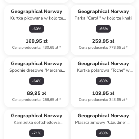
Geographical Norway
Geographical Norway
Kurtka pikowana w kolorze
Parka "Caroli" w kolorze khaki
khaki
-
60
%
-
66
%
169,95 zł
259,95 zł
Cena producenta
:
430,65 zł
*
Cena producenta
:
778,65 zł
*
Geographical Norway
Geographical Norway
Spodnie dresowe "Marcana"
Kurtka polarowa "Toche" w
w kolorze czerwonym
kolorze beżowym
-
64
%
-
68
%
89,95 zł
109,95 zł
Cena producenta
:
256,65 zł
*
Cena producenta
:
343,65 zł
*
Geographical Norway
Geographical Norway
Kamizelka softshellowa
Płaszcz zimowy "Claudine" w
"Vacer" w kolorze
kolorze khaki
-
71
%
-
68
%
granatowym