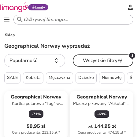
family
Sklep
Geographical Norway wyprzedaż
1
Popularność
Wszystkie filtry
SALE
Kobieta
Mężczyzna
Dziecko
Niemowlę
Świ
Geographical Norway
Geographical Norway
Kurtka polarowa "Tug" w
Płaszcz pikowany "Atikotal" w
kolorze szarobrązowym
kolorze szarym
-
71
%
-
69
%
59,95 zł
144,95 zł
od
:
Cena producenta
:
213,15 zł
*
Cena producenta
:
474,15 zł
*