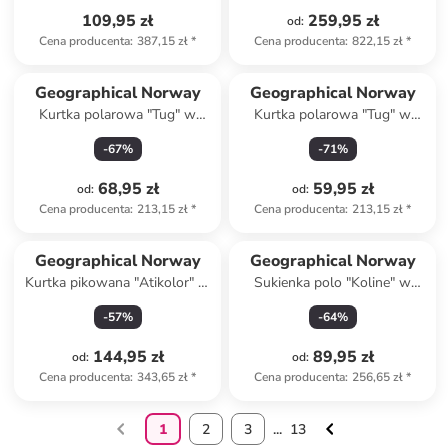
109,95 zł
259,95 zł
od
:
Cena producenta
:
387,15 zł
*
Cena producenta
:
822,15 zł
*
Geographical Norway
Geographical Norway
Kurtka polarowa "Tug" w
Kurtka polarowa "Tug" w
kolorze kremowym
kolorze bordowym
-
67
%
-
71
%
68,95 zł
59,95 zł
od
:
od
:
Cena producenta
:
213,15 zł
*
Cena producenta
:
213,15 zł
*
Geographical Norway
Geographical Norway
Kurtka pikowana "Atikolor" w
Sukienka polo "Koline" w
kolorze czarnym
kolorze granatowym
-
57
%
-
64
%
144,95 zł
89,95 zł
od
:
od
:
Cena producenta
:
343,65 zł
*
Cena producenta
:
256,65 zł
*
1
2
3
...
13