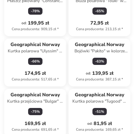
Płaszcz pikowany "Constance"
Bluza polarowa "Touki" w
w kolorze beżowym
kolorze jasnoszaro-
-
78
%
-
65
%
granatowym
199,95 zł
72,95 zł
od
:
Cena producenta
:
909,15 zł
*
Cena producenta
:
213,15 zł
*
Geographical Norway
Geographical Norway
Kurtka polarowa "Ulyssim" w
Bojówki "Pakito" w kolorze
kolorze czarnym
antracytowym
-
66
%
-
63
%
174,95 zł
139,95 zł
od
:
Cena producenta
:
517,65 zł
*
Cena producenta
:
387,15 zł
*
Geographical Norway
Geographical Norway
Kurtka przejściowa "Bulgar" w
Kurtka polarowa "Tugood" w
kolorze granatowym
kolorze czarnym
-
75
%
-
51
%
169,95 zł
81,95 zł
od
:
Cena producenta
:
691,65 zł
*
Cena producenta
:
169,65 zł
*