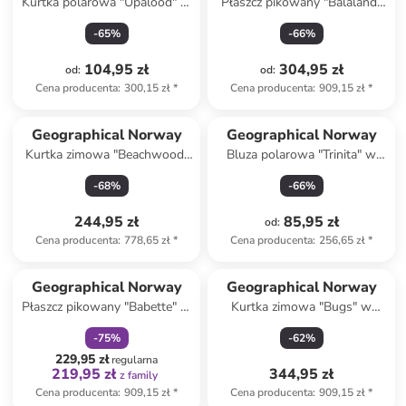
Kurtka polarowa "Upalood" w
Płaszcz pikowany "Balaland"
kolorze ciemnozielonym
w kolorze czarnym
-
65
%
-
66
%
104,95 zł
304,95 zł
od
:
od
:
Cena producenta
:
300,15 zł
*
Cena producenta
:
909,15 zł
*
Geographical Norway
Geographical Norway
Kurtka zimowa "Beachwood"
Bluza polarowa "Trinita" w
w kolorze czarnym
kolorze beżowym
-
68
%
-
66
%
244,95 zł
85,95 zł
od
:
Cena producenta
:
778,65 zł
*
Cena producenta
:
256,65 zł
*
zniżka
family
Geographical Norway
Geographical Norway
Płaszcz pikowany "Babette" w
Kurtka zimowa "Bugs" w
kolorze czarnym
kolorze czerwonym
-
75
%
-
62
%
229,95 zł
regularna
219,95 zł
344,95 zł
z family
Cena producenta
:
909,15 zł
*
Cena producenta
:
909,15 zł
*