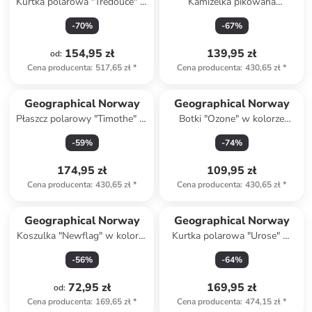
Kurtka polarowa "Tredouce" w
Kamizelka pikowana
kolorze czarnym
"Vatikotal" w kolorze żółtym
-
70
%
-
67
%
154,95 zł
139,95 zł
od
:
Cena producenta
:
517,65 zł
*
Cena producenta
:
430,65 zł
*
Geographical Norway
Geographical Norway
Płaszcz polarowy "Timothe" w
Botki "Ozone" w kolorze
kolorze granatowym
granatowym
-
59
%
-
74
%
174,95 zł
109,95 zł
Cena producenta
:
430,65 zł
*
Cena producenta
:
430,65 zł
*
Geographical Norway
Geographical Norway
Koszulka "Newflag" w kolorze
Kurtka polarowa "Urose" w
granatowym
kolorze kremowym
-
56
%
-
64
%
72,95 zł
169,95 zł
od
:
Cena producenta
:
169,65 zł
*
Cena producenta
:
474,15 zł
*