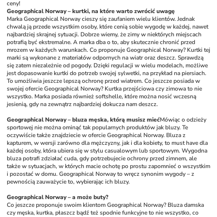
ceny!
Geographical Norway – kurtki, na które warto zwrócić uwagę
Marka Geographical Norway cieszy się zaufaniem wielu klientów. Jednak 
chwalą ją przede wszystkim osoby, które cenią sobie wygodę w każdej, nawet 
najbardziej skrajnej sytuacji. Dobrze wiemy, że zimy w niektórych miejscach 
potrafią być ekstremalne. A marka dba o to, aby skutecznie chronić przed 
mrozem w każdych warunkach. Co proponuje Geographical Norway? Kurtki tej 
marki są wykonane z materiałów odpornych na wiatr oraz deszcz. Sprawdzą 
się zatem niezależnie od pogody. Dzięki regulacji w wielu modelach, możliwe 
jest dopasowanie kurtki do potrzeb swojej sylwetki, na przykład na piersiach. 
To umożliwia jeszcze lepszą ochronę przed wiatrem. Co jeszcze posiada w 
swojej ofercie Geographical Norway? Kurtka przejściowa czy zimowa to nie 
wszystko. Marka posiada również softshelle, które można nosić wczesną 
jesienią, gdy na zewnątrz najbardziej dokucza nam deszcz.
Geographical Norway – bluza męska, którą musisz mieć
Mówiąc o odzieży 
sportowej nie można ominąć tak popularnych produktów jak bluzy. Te 
oczywiście także znajdziecie w ofercie Geographical Norway. Bluza z 
kapturem, w wersji zarówno dla mężczyzny, jak i dla kobiety, to must have dla 
każdej osoby, która ubiera się w stylu casualowym lub sportowym. Wygodna 
bluza potrafi zdziałać cuda, gdy potrzebujecie ochrony przed zimnem, ale 
także w sytuacjach, w których macie ochotę po prostu zapomnieć o wszystkim 
i pozostać w domu. Geographical Norway to wręcz synonim wygody – z 
pewnością zauważycie to, wybierając ich bluzy. 
Geographical Norway – a może buty?
Co jeszcze proponuje swoim klientom Geographical Norway? Bluza damska 
czy męska, kurtka, płaszcz bądź też spodnie funkcyjne to nie wszystko, co 