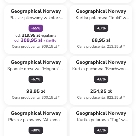
zniżka
family
Geographical Norway
Geographical Norway
Płaszcz pikowany w kolorze
Kurtka polarowa "Touki" w
ciemnoszarym
kolorze khaki
-
65
%
-
67
%
319,95 zł
od
:
regularna
309,95 zł
68,95 zł
od
:
z family
Cena producenta
:
909,15 zł
*
Cena producenta
:
213,15 zł
*
Geographical Norway
Geographical Norway
Spodnie dresowe "Mogora" w
Kurtka puchowa "Beachwood"
kolorze czarnym
w kolorze żółtym
-
67
%
-
68
%
98,95 zł
254,95 zł
Cena producenta
:
300,15 zł
*
Cena producenta
:
822,15 zł
*
Geographical Norway
Geographical Norway
Płaszcz pikowany "Atikamap"
Kurtka polarowa "Tug" w
w kolorze szarobrązowym
kolorze czarnym
-
80
%
-
65
%